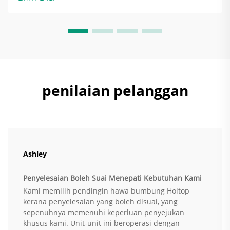
Apabila syarikat meningkatkan kecekapan tenaga
pemanasan, pengudaraan,...
penilaian pelanggan
Ashley
Penyelesaian Boleh Suai Menepati Kebutuhan Kami
Kami memilih pendingin hawa bumbung Holtop
kerana penyelesaian yang boleh disuai, yang
sepenuhnya memenuhi keperluan penyejukan
khusus kami. Unit-unit ini beroperasi dengan