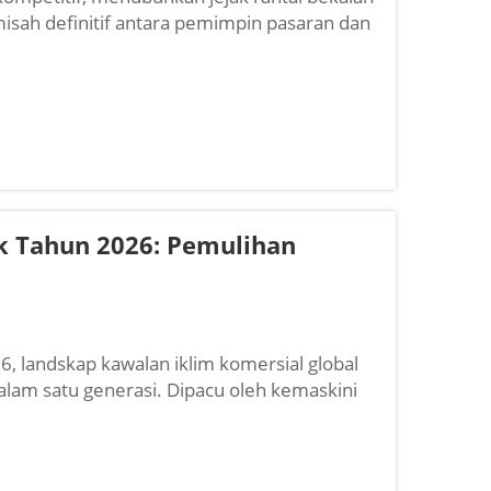
sah definitif antara pemimpin pasaran dan
traktor bangunan institusi, seorang...
uk Tahun 2026: Pemulihan
6, landskap kawalan iklim komersial global
alam satu generasi. Dipacu oleh kemaskini
aga yang tidak stabil, dan perubahan dalam