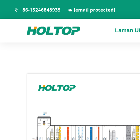
+86-13246848935
[email protected]
Laman U