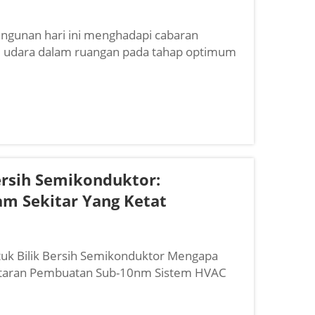
ngunan hari ini menghadapi cabaran
i udara dalam ruangan pada tahap optimum
makin meningkat. Sistem pemanasan,
 tipikal...
ersih Semikonduktor:
m Sekitar Yang Ketat
uk Bilik Bersih Semikonduktor Mengapa
kitaran Pembuatan Sub-10nm Sistem HVAC
ngurungan, dan kestabilan yang diperlukan