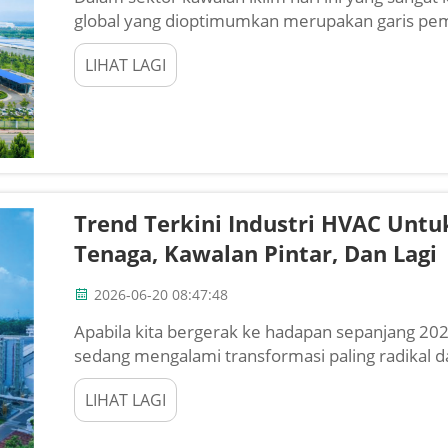
global yang dioptimumkan merupakan garis pemi
jenama-jenama yang bergelut. Sama ada anda kon
LIHAT LAGI
Trend Terkini Industri HVAC Unt
Tenaga, Kawalan Pintar, Dan Lagi
2026-06-20 08:47:48
Apabila kita bergerak ke hadapan sepanjang 202
sedang mengalami transformasi paling radikal d
undang-undang net-zero yang ketat, pasaran ten
LIHAT LAGI
keperluan kesihatan penghuni...