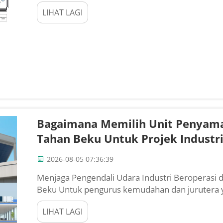
bermata dua. Ia penting untuk mengekalkan kua
LIHAT LAGI
bahan pencemar, dan menyediakan udara segar 
Bagaimana Memilih Unit Penyama
Tahan Beku Untuk Projek Industr
2026-08-05 07:36:39
Menjaga Pengendali Udara Industri Beroperasi d
Beku Untuk pengurus kemudahan dan jurutera ya
kedatangan musim sejuk membawa set cabaran 
LIHAT LAGI
udara unit AC, yang...