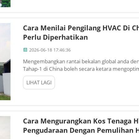
Cara Menilai Pengilang HVAC Di C
Perlu Diperhatikan
2026-06-18 17:46:36
Mengembangkan rantai bekalan global anda de
Tahap-1 di China boleh secara ketara mengopt
memberikan akses kepada penskalaan industri 
LIHAT LAGI
pembelian antarabangsa, meka...
Cara Mengurangkan Kos Tenaga 
Pengudaraan Dengan Pemulihan 