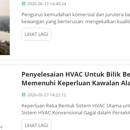
2026-06-17 14:40:24
Pengurus kemudahan komersial dan jurutera ba
kewangan yang berterusan: mengekalkan kualit
sambil mengawal perbelanjaan operasi yang se
LIHAT LAGI
pengudaraan dan penyejukan udara (HVAC) secara
Penyelesaian HVAC Untuk Bilik B
Memenuhi Keperluan Kawalan Ala
2026-05-27 14:22:12
Keperluan Reka Bentuk Sistem HVAC Utama unt
Sistem HVAC Konvensional Gagal dalam Perse
komersial biasa tidak mempunyai ketepatan, pe
LIHAT LAGI
untuk pembuatan sub-10nm...