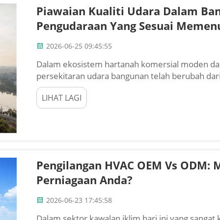
Piawaian Kualiti Udara Dalam Ba
Pengudaraan Yang Sesuai Memenu
2026-06-25 09:45:55
Dalam ekosistem hartanah komersial moden da
persekitaran udara bangunan telah berubah dari
kepada tanggungjawab undang-undang dan kew
LIHAT LAGI
MEP (Mekanikal, Elektrik...
Pengilangan HVAC OEM Vs ODM: M
Perniagaan Anda?
2026-06-23 17:45:58
Dalam sektor kawalan iklim hari ini yang sangat