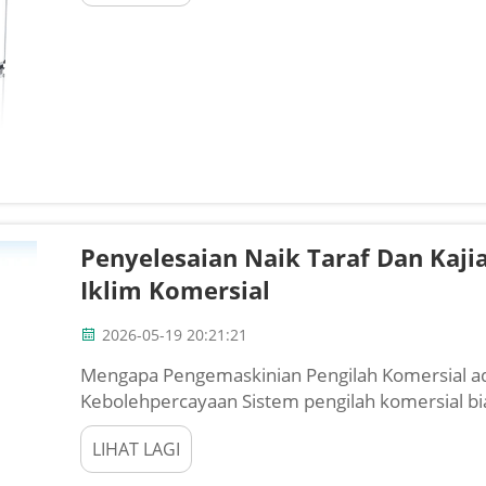
Penyelesaian Naik Taraf Dan Kaj
Iklim Komersial
2026-05-19 20:21:21
Mengapa Pengemaskinian Pengilah Komersial ad
Kebolehpercayaan Sistem pengilah komersial 
terbesar dalam bangunan komersial—menyumb
LIHAT LAGI
kuasa elektrik di Amerika Utara. Sistem yang lap