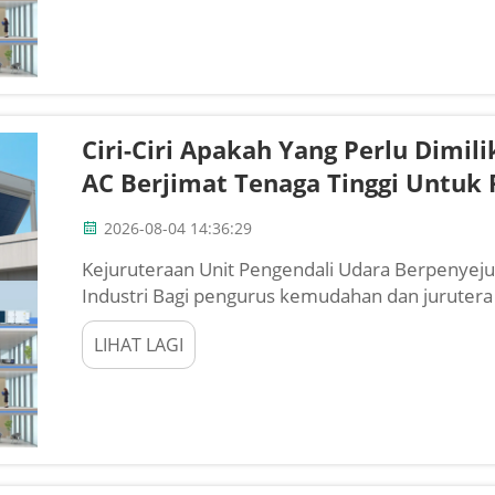
Ciri-Ciri Apakah Yang Perlu Dimil
AC Berjimat Tenaga Tinggi Untuk 
2026-08-04 14:36:29
Kejuruteraan Unit Pengendali Udara Berpenye
Industri Bagi pengurus kemudahan dan jurutera
bilik enjin bagi sistem kawalan iklim kilang. I
LIHAT LAGI
sejuk,...