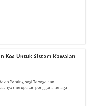
ian Kes Untuk Sistem Kawalan
alah Penting bagi Tenaga dan
biasanya merupakan pengguna tenaga
ang sehingga 20% daripada penggunaan
uk atau tidak cekap...