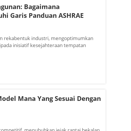
ngunan: Bagaimana
hi Garis Panduan ASHRAE
n rekabentuk industri, mengoptimumkan
pada inisiatif kesejahteraan tempatan
angan yang ketat. Pengurus kemudahan,
odel Mana Yang Sesuai Dengan
 kompetitif, menubuhkan jejak rantai bekalan