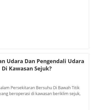
liti udara dalam ruangan, menghilangkan
fo...
n Udara Dan Pengendali Udara
i Di Kawasan Sejuk?
alam Persekitaran Bersuhu Di Bawah Titik
ng beroperasi di kawasan beriklim sejuk,
unik kepada sistem HVAC. Pengendali