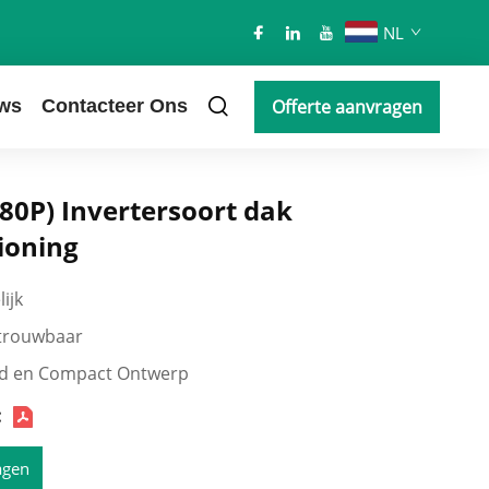
NL
ws
Contacteer Ons
Offerte aanvragen
80P) Invertersoort dak
ioning
ijk
etrouwbaar
d en Compact Ontwerp
:
agen