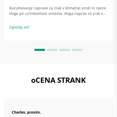
Razumevanje naprave za zrak v klimatski enoti in njene
vloge pri učinkovitosti sistema. Vloga naprav za zrak v
sistemu HVAC. Naprava za zrak v klimatski enoti je
temeljito tisto, kar zagotavlja razporeditev hladnega ali
Ogledaj več
toplega zraka po celotni stavbi. Ko potiska zrak...
oCENA STRANK
Charles, prosim.