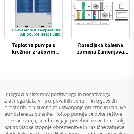
Toplotna pumpe s
Rotacijska kolesna
krožnim zrakovim
zamena Zamenjava
virjem za nize
zraka na zrak Toplotna
temperature
ponovna uporaba
Obravnavni enotski
sistem
Integracija sistemov pozitivnega in negativnega
zračnega tlaka v nakupovalnih centrih in trgovskih
prostorih je bistvena za ustvarjanje prijetne in vabljive
atmosfere za stranke. Holtop ponuja celovite rešitve
prezračevanja, ki odpravljajo posebne izzive teh okolij,
kot so visoke stopnje obremenitve in različne zahteve
glede kakovosti zraka. Naše enote za obravnavo zraka