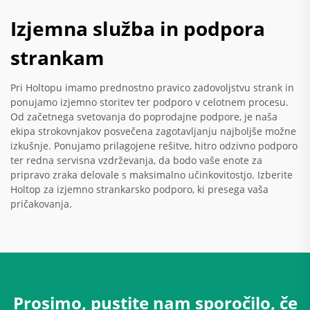
Izjemna služba in podpora
strankam
Pri Holtopu imamo prednostno pravico zadovoljstvu strank in
ponujamo izjemno storitev ter podporo v celotnem procesu.
Od začetnega svetovanja do poprodajne podpore, je naša
ekipa strokovnjakov posvečena zagotavljanju najboljše možne
izkušnje. Ponujamo prilagojene rešitve, hitro odzivno podporo
ter redna servisna vzdrževanja, da bodo vaše enote za
pripravo zraka delovale s maksimalno učinkovitostjo. Izberite
Holtop za izjemno strankarsko podporo, ki presega vaša
pričakovanja.
Prosimo, pustite nam sporočilo, če