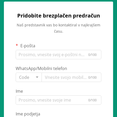
Pridobite brezplačen predračun
Naš predstavnik vas bo kontaktiral v najkrajšem
času.
E-pošta
0/100
WhatsApp/Mobilni telefon
Code
0/100
Ime
0/100
Ime podjetja