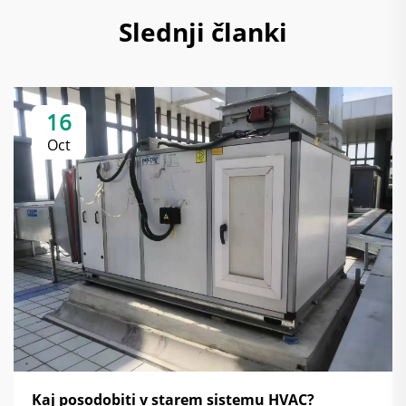
Slednji članki
16
Oct
Kaj posodobiti v starem sistemu HVAC?