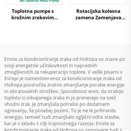
Toplotna pumpe s
Rotacijska kolesna
krožnim zrakovim
zamena Zamenjava
virjem za nize
zraka na zrak Toplotna
temperature
ponovna uporaba
Obravnavni enotski
sistem
Enote za kondicioniranje zraka od Holtopa so znane po
svoji energetski učinkovitosti in naprednih
zmogljivostih za rekuperacijo toplote. V veliki pisarni v
Evropi je namestitev enot za kondicioniranje zraka od
Holtopa povzročila znatno zmanjšanje porabe energije
in obratovalnih stroškov. Sposobnost enot, da izrabijo
toploto iz odvajanega zraka in jo prenesejo na svež
vhodni zrak, je zmanjšala potrebo po dodatnem
ogrevanju, še posebej pozimi. To je ne le prihranilo
energijo, temveč tudi zmanjšalo ogljični odtis stavbe,
kar je v skladu s cilji trajnostnega razvoja. Enote za
kondicioniranje zraka od Holtopa so zasnovane tudi z