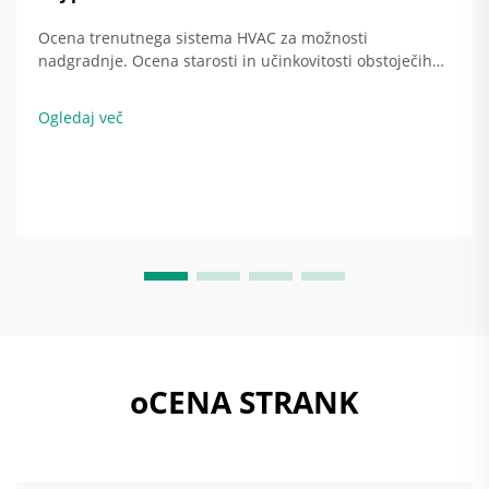
Ocena trenutnega sistema HVAC za možnosti
nadgradnje. Ocena starosti in učinkovitosti obstoječih
sistemov HVAC. Začnite sestavljanjem seznama vseh
komponent sistema HVAC: peči, kanali, termostati, vse
Ogledaj več
skupaj. Starejši ...
oCENA STRANK