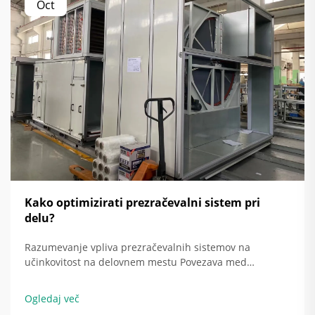
Oct
Kako optimizirati prezračevalni sistem pri
delu?
Razumevanje vpliva prezračevalnih sistemov na
učinkovitost na delovnem mestu Povezava med
prezračevalnim sistemom in izboljšano energetsko
učinkovitostjo Ko so prezračevalni sistemi pravilno
Ogledaj več
nastavljeni, dejansko varčujejo z energijo tako, da