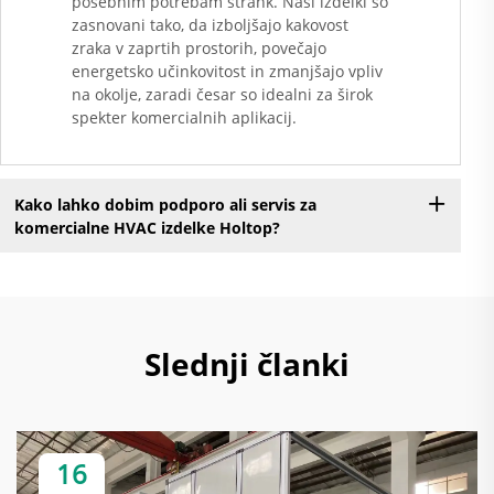
posebnim potrebam strank. Naši izdelki so
zasnovani tako, da izboljšajo kakovost
zraka v zaprtih prostorih, povečajo
energetsko učinkovitost in zmanjšajo vpliv
na okolje, zaradi česar so idealni za širok
spekter komercialnih aplikacij.
Kako lahko dobim podporo ali servis za
komercialne HVAC izdelke Holtop?
Slednji članki
16