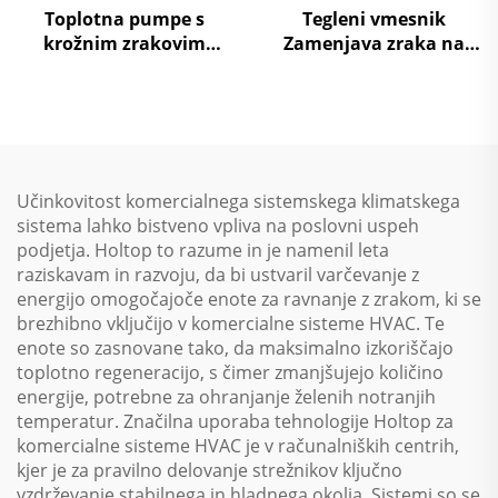
Toplotna pumpe s
Tegleni vmesnik
krožnim zrakovim
Zamenjava zraka na
virjem za nize
zrak Toplotna ponovna
temperature
uporaba Obravnavni
enotski sistem
Učinkovitost komercialnega sistemskega klimatskega
sistema lahko bistveno vpliva na poslovni uspeh
podjetja. Holtop to razume in je namenil leta
raziskavam in razvoju, da bi ustvaril varčevanje z
energijo omogočajoče enote za ravnanje z zrakom, ki se
brezhibno vključijo v komercialne sisteme HVAC. Te
enote so zasnovane tako, da maksimalno izkoriščajo
toplotno regeneracijo, s čimer zmanjšujejo količino
energije, potrebne za ohranjanje želenih notranjih
temperatur. Značilna uporaba tehnologije Holtop za
komercialne sisteme HVAC je v računalniških centrih,
kjer je za pravilno delovanje strežnikov ključno
vzdrževanje stabilnega in hladnega okolja. Sistemi so se