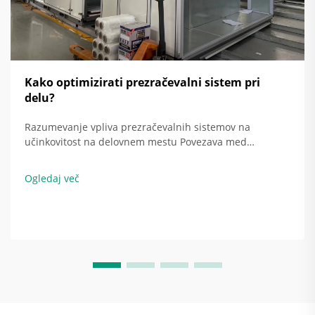
Kako optimizirati prezračevalni sistem pri
delu?
Razumevanje vpliva prezračevalnih sistemov na
učinkovitost na delovnem mestu Povezava med
prezračevalnim sistemom in izboljšano energetsko
učinkovitostjo Ko so prezračevalni sistemi pravilno
Ogledaj več
nastavljeni, dejansko varčujejo z energijo tako, da
prilagodijo količino zamenjane zraka ...