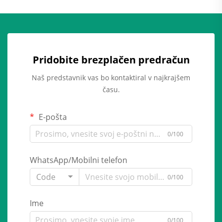
Pridobite brezplačen predračun
Naš predstavnik vas bo kontaktiral v najkrajšem
času.
E-pošta
0/100
WhatsApp/Mobilni telefon
Code
0/100
Ime
0/100