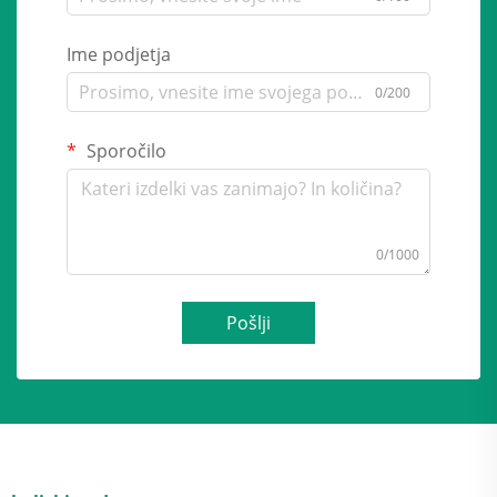
Ime podjetja
0/200
Sporočilo
0/1000
Pošlji