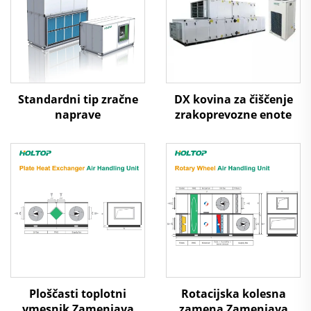
Standardni tip zračne
DX kovina za čiščenje
naprave
zrakoprevozne enote
Ploščasti toplotni
Rotacijska kolesna
vmesnik Zamenjava
zamena Zamenjava