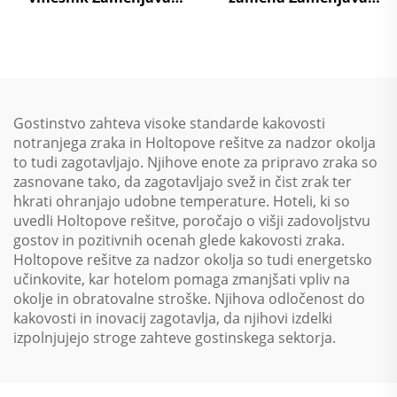
zraka na zrak Toplotna
zraka na zrak Toplotna
ponovna uporaba
ponovna uporaba
Obravnavni enotski
Obravnavni enotski
sistem
sistem
Gostinstvo zahteva visoke standarde kakovosti
notranjega zraka in Holtopove rešitve za nadzor okolja
to tudi zagotavljajo. Njihove enote za pripravo zraka so
zasnovane tako, da zagotavljajo svež in čist zrak ter
hkrati ohranjajo udobne temperature. Hoteli, ki so
uvedli Holtopove rešitve, poročajo o višji zadovoljstvu
gostov in pozitivnih ocenah glede kakovosti zraka.
Holtopove rešitve za nadzor okolja so tudi energetsko
učinkovite, kar hotelom pomaga zmanjšati vpliv na
okolje in obratovalne stroške. Njihova odločenost do
kakovosti in inovacij zagotavlja, da njihovi izdelki
izpolnjujejo stroge zahteve gostinskega sektorja.