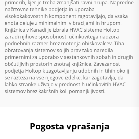
primerih, kjer je treba zmanjšati ravni hrupa. Napredne
načrtovne tehnike podjetja in uporaba
visokokakovostnih komponent zagotavljajo, da vsaka
enota deluje z minimalnimi vibracijami in hrupom.
Knjižnica v Kanadi je izbrala HVAC sisteme Holtop
zaradi njihove sposobnosti učinkovitega nadzora
podnebnih razmer brez motenja obiskovalcev. Tiha
obratovanja sistemov so jih prav tako naredila
primernimi za uporabo v sestankovnih sobah in drugih
občutljivih prostorih znotraj knjižnice. Zavezanost
podjetja Holtop k zagotavljanju udobnih in tihih okolij
se razteza na vse njegove izdelke, kar zagotavlja, da
lahko stranke uživajo v prednostih učinkovitih HVAC
sistemov brez kakršnih koli pomanjkljivosti.
Pogosta vprašanja