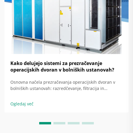
Kako delujejo sistemi za prezračevanje
operacijskih dvoran v bolniških ustanovah?
Osnovna načela prezračevanja operacijskih dvoran v
bolniških ustanovah: razredčevanje, filtracija in
usmerjen pretok zraka kot temeljne strategije. Danes se
operacijske dvorane v bolniških ustanovah zanašajo na
Ogledaj več
tri glavne pristope za ohranjanje kirurških mest brez
okužbe: razredčevanje …