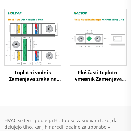
Toplotni vodnik
Ploščasti toplotni
Zamenjava zraka na
vmesnik Zamenjava
zrak Toplotna ponovna
zraka na zrak Toplotna
uporaba Obravnavni
ponovna uporaba
enotski sistem
Obravnavni enotski
sistem
HVAC sistemi podjetja Holtop so zasnovani tako, da
delujejo tiho, kar jih naredi idealne za uporabo v