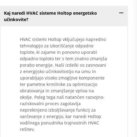
Kaj naredi HVAC sisteme Holtop energetsko
učinkovite?
HVAC sistemi Holtop vključujejo napredno
tehnologijo za izkoriščanje odpadne
toplote, ki zajame in ponovno uporabi
odpadno toploto ter s tem znatno zmanjša
porabo energije. Naši izdelki so zasnovani
z energijsko učinkovitostjo na umu in
uporabljajo visoko zmogljive komponente
ter pametne krmilnike za optimizacijo
obratovanja in zmanjšanje vpliva na
okolje. Poleg tega naš natančen razvojno-
raziskovalni proces zagotavlja
neprekinjeno izboljševanje funkcij za
varčevanje z energijo, kar naredi Holtop
vodilnega ponudnika trajnostnih HVAC
rešitev.