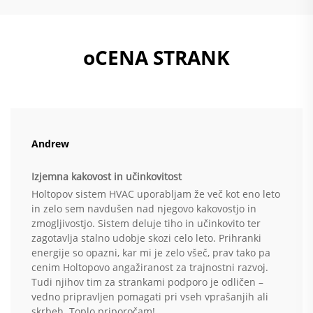
oCENA STRANK
Andrew
Izjemna kakovost in učinkovitost
Holtopov sistem HVAC uporabljam že več kot eno leto
in zelo sem navdušen nad njegovo kakovostjo in
zmogljivostjo. Sistem deluje tiho in učinkovito ter
zagotavlja stalno udobje skozi celo leto. Prihranki
energije so opazni, kar mi je zelo všeč, prav tako pa
cenim Holtopovo angažiranost za trajnostni razvoj.
Tudi njihov tim za strankami podporo je odličen –
vedno pripravljen pomagati pri vseh vprašanjih ali
skrbeh. Toplo priporočam!