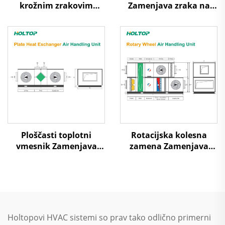
krožnim zrakovim
Zamenjava zraka na
virjem za nize
zrak Toplotna ponovna
temperature
uporaba Obravnavni
enotski sistem
Ploščasti toplotni
Rotacijska kolesna
vmesnik Zamenjava
zamena Zamenjava
zraka na zrak Toplotna
zraka na zrak Toplotna
ponovna uporaba
ponovna uporaba
Obravnavni enotski
Obravnavni enotski
sistem
sistem
Holtopovi HVAC sistemi so prav tako odlično primerni