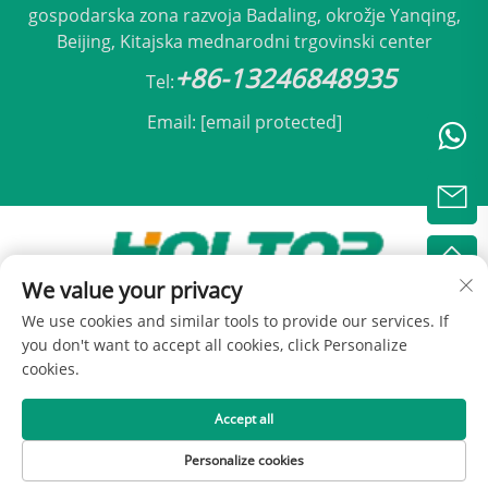
gospodarska zona razvoja Badaling, okrožje Yanqing,
Beijing, Kitajska mednarodni trgovinski center
+86-13246848935
Tel:
Email:
[email protected]
We value your privacy
Avtorji pravic © 2025 Beijing Holtop Klimatizacija,
We use cookies and similar tools to provide our services. If
d.o.o. -
Pravilnik o zasebnosti
you don't want to accept all cookies, click Personalize
cookies.
Accept all
Personalize cookies
DOMOV
IZDELKI
E-POŠTA
TEL.