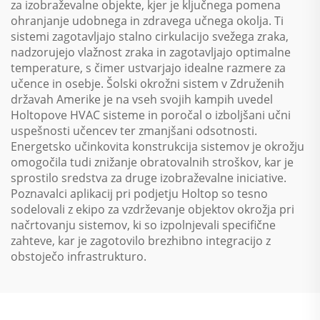
za izobraževalne objekte, kjer je ključnega pomena
ohranjanje udobnega in zdravega učnega okolja. Ti
sistemi zagotavljajo stalno cirkulacijo svežega zraka,
nadzorujejo vlažnost zraka in zagotavljajo optimalne
temperature, s čimer ustvarjajo idealne razmere za
učence in osebje. Šolski okrožni sistem v Združenih
državah Amerike je na vseh svojih kampih uvedel
Holtopove HVAC sisteme in poročal o izboljšani učni
uspešnosti učencev ter zmanjšani odsotnosti.
Energetsko učinkovita konstrukcija sistemov je okrožju
omogočila tudi znižanje obratovalnih stroškov, kar je
sprostilo sredstva za druge izobraževalne iniciative.
Poznavalci aplikacij pri podjetju Holtop so tesno
sodelovali z ekipo za vzdrževanje objektov okrožja pri
načrtovanju sistemov, ki so izpolnjevali specifične
zahteve, kar je zagotovilo brezhibno integracijo z
obstoječo infrastrukturo.