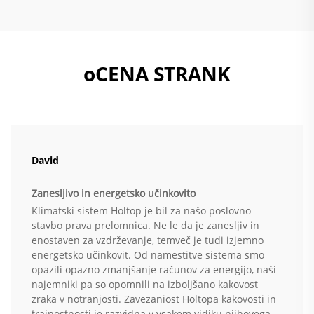
oCENA STRANK
David
Zanesljivo in energetsko učinkovito
Klimatski sistem Holtop je bil za našo poslovno
stavbo prava prelomnica. Ne le da je zanesljiv in
enostaven za vzdrževanje, temveč je tudi izjemno
energetsko učinkovit. Od namestitve sistema smo
opazili opazno zmanjšanje računov za energijo, naši
najemniki pa so opomnili na izboljšano kakovost
zraka v notranjosti. Zavezaniost Holtopa kakovosti in
trajnostnosti je razvidna v vsakem vidiku njihovega