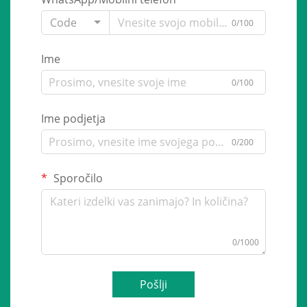
Code
0/100
Ime
0/100
Ime podjetja
0/200
Sporočilo
0/1000
Pošlji