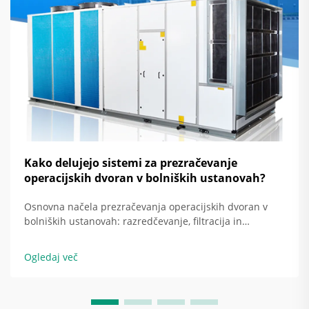
Kako delujejo sistemi za prezračevanje
operacijskih dvoran v bolniških ustanovah?
Osnovna načela prezračevanja operacijskih dvoran v
bolniških ustanovah: razredčevanje, filtracija in
usmerjen pretok zraka kot temeljne strategije. Danes se
operacijske dvorane v bolniških ustanovah zanašajo na
Ogledaj več
tri glavne pristope za ohranjanje kirurških mest brez
okužbe: razredčevanje …