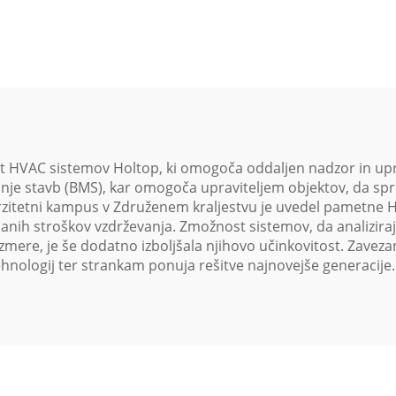
temperature
Toplotna pono
uporaba Obravn
enotski sist
ost HVAC sistemov Holtop, ki omogoča oddaljen nadzor in up
janje stavb (BMS), kar omogoča upraviteljem objektov, da spre
verzitetni kampus v Združenem kraljestvu je uvedel pametne 
anih stroškov vzdrževanja. Zmožnost sistemov, da analizira
ere, je še dodatno izboljšala njihovo učinkovitost. Zaveza
ehnologij ter strankam ponuja rešitve najnovejše generacije.