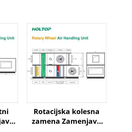
tni
Rotacijska kolesna
java
zamena Zamenjava
k
zraka na zrak