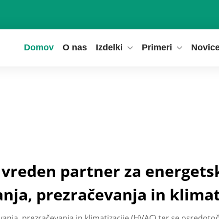
Domov
O nas
Izdelki
Primeri
Novic
 vreden partner za energets
nja, prezračevanja in klimat
evanja, prezračevanja in klimatizacije (HVAC) ter se osredot