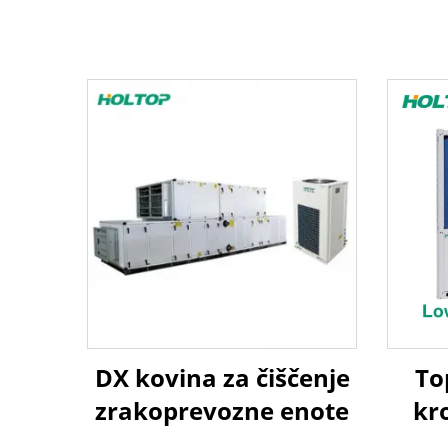
DX kovina za čiščenje
To
zrakoprevozne enote
kr