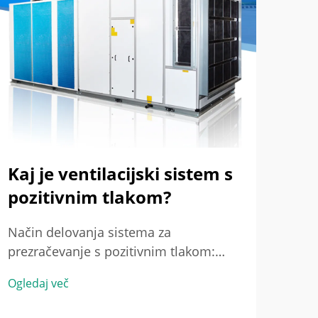
ven
Osno
dina
razl
Ogle
pome
HVA
razl
skup
Kaj je ventilacijski sistem s
izbi
pozitivnim tlakom?
Način delovanja sistema za
prezračevanje s pozitivnim tlakom:
Osnovni mehanizem – ustvarjanje in
Ogledaj več
vzdrževanje nadzorovane pretoka
zraka. Sistemi za prezračevanje s