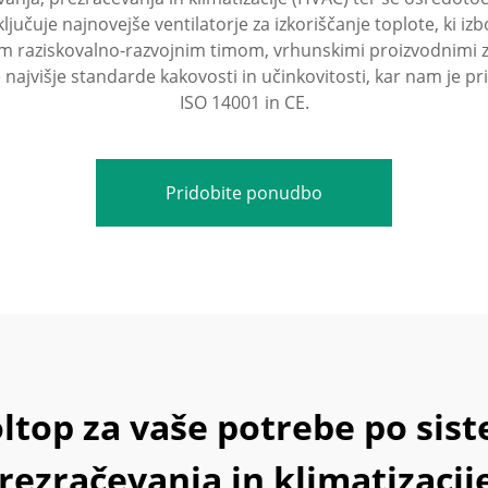
čuje najnovejše ventilatorje za izkoriščanje toplote, ki izbo
im raziskovalno-razvojnim timom, vrhunskimi proizvodnimi 
 najvišje standarde kakovosti in učinkovitosti, kar nam je p
ISO 14001 in CE.
Pridobite ponudbo
oltop za vaše potrebe po sis
rezračevanja in klimatizacij