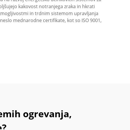
ljšujejo kakovost notranjega zraka in hkrati
zmogljivostmi in trdnim sistemom upravljanja
rineslo mednarodne certifikate, kot so ISO 9001,
temih ogrevanja,
e?