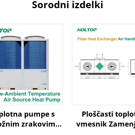
Sorodni izdelki
plotna pumpe s
Ploščasti toplo
ožnim zrakovim
vmesnik Zamen
virjem za nize
zraka na zra