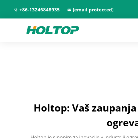
+86-13246848935
[email protected]
Holtop: Vaš zaupanja
ogreva
Holtop je sinonim za inovacije v industriji ogr