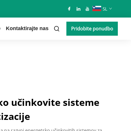
SL
e
Kontaktirajte nas
Pridobite ponudbo
ko učinkovite sisteme
izacije
oča na razvoj energetsko učinkovitih sistemov za