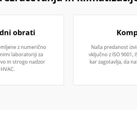
dni obrati
Kompr
emljene z numerično
Naša predanost izvirn
nimi laboratoriji za
vključno z ISO 9001,
avo in strogo nadzor
kar zagotavlja, da n
 HVAC.