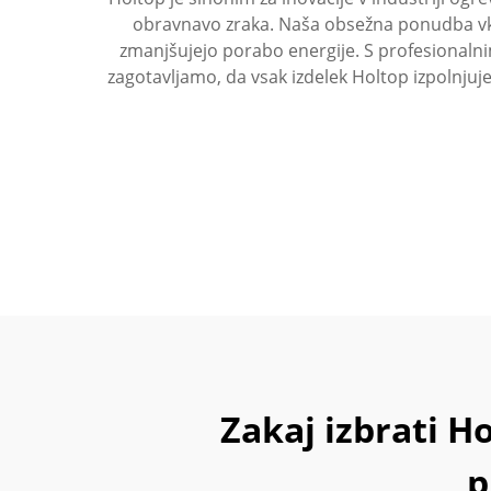
obravnavo zraka. Naša obsežna ponudba vklju
zmanjšujejo porabo energije. S profesionaln
zagotavljamo, da vsak izdelek Holtop izpolnjuje
Zakaj izbrati H
p