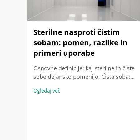
Sterilne nasproti čistim
sobam: pomen, razlike in
primeri uporabe
Osnovne definicije: kaj sterilne in čiste
sobe dejansko pomenijo. Čista soba:
nadzorovano okolje za zmanjševanje
Ogledaj več
delcev (standardi ISO 14644-1). Čista
soba je natančno načrtovana prostor,
zasnovan za zmanjšanje onesnaženja z
zrakom prenašanih delcev – ne ...