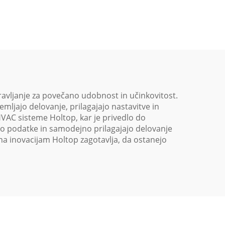
vna
Toplotna ponovna
avni
uporaba Obravnavni
em
enotski sistem
ravljanje za povečano udobnost in učinkovitost.
mljajo delovanje, prilagajajo nastavitve in
HVAC sisteme Holtop, kar je privedlo do
jo podatke in samodejno prilagajajo delovanje
na inovacijam Holtop zagotavlja, da ostanejo