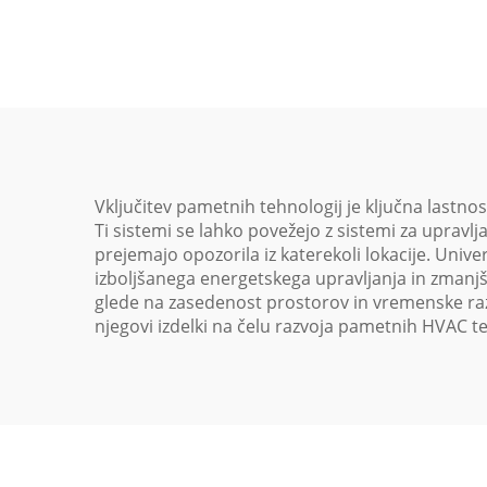
Vključitev pametnih tehnologij je ključna lastn
Ti sistemi se lahko povežejo z sistemi za upravl
prejemajo opozorila iz katerekoli lokacije. Uni
izboljšanega energetskega upravljanja in zmanjš
glede na zasedenost prostorov in vremenske razm
njegovi izdelki na čelu razvoja pametnih HVAC t