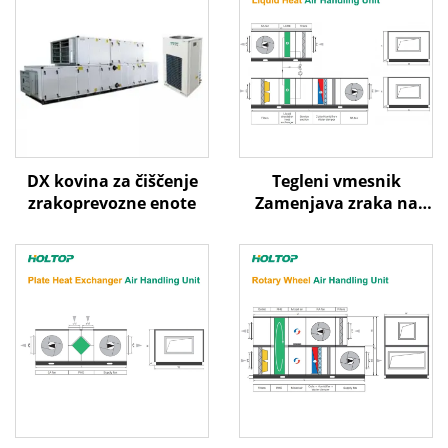
DX kovina za čiščenje
Tegleni vmesnik
zrakoprevozne enote
Zamenjava zraka na
zrak Toplotna ponovna
uporaba Obravnavni
enotski sistem