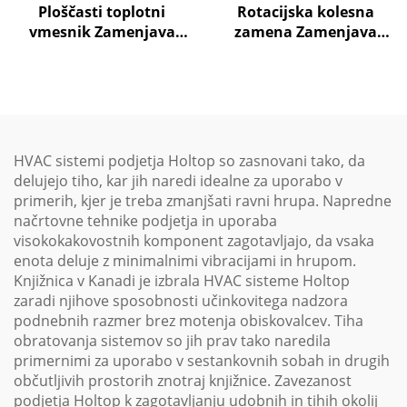
Ploščasti toplotni
Rotacijska kolesna
vmesnik Zamenjava
zamena Zamenjava
zraka na zrak Toplotna
zraka na zrak Toplotna
ponovna uporaba
ponovna uporaba
Obravnavni enotski
Obravnavni enotski
sistem
sistem
HVAC sistemi podjetja Holtop so zasnovani tako, da
delujejo tiho, kar jih naredi idealne za uporabo v
primerih, kjer je treba zmanjšati ravni hrupa. Napredne
načrtovne tehnike podjetja in uporaba
visokokakovostnih komponent zagotavljajo, da vsaka
enota deluje z minimalnimi vibracijami in hrupom.
Knjižnica v Kanadi je izbrala HVAC sisteme Holtop
zaradi njihove sposobnosti učinkovitega nadzora
podnebnih razmer brez motenja obiskovalcev. Tiha
obratovanja sistemov so jih prav tako naredila
primernimi za uporabo v sestankovnih sobah in drugih
občutljivih prostorih znotraj knjižnice. Zavezanost
podjetja Holtop k zagotavljanju udobnih in tihih okolij