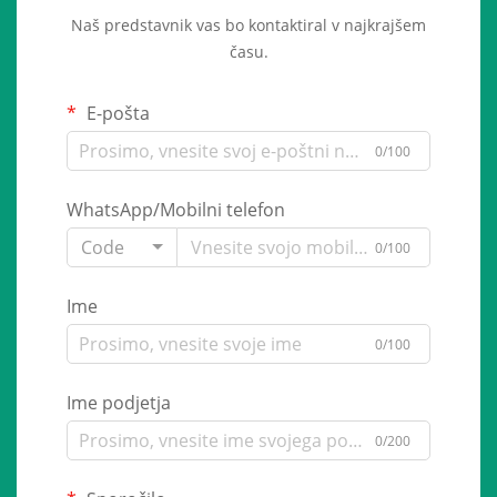
Naš predstavnik vas bo kontaktiral v najkrajšem
času.
E-pošta
0/100
WhatsApp/Mobilni telefon
Code
0/100
Ime
0/100
Ime podjetja
0/200