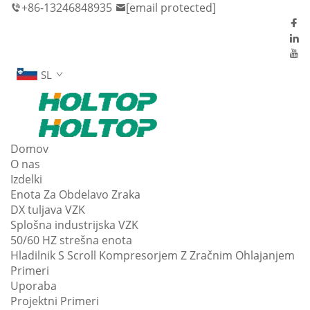
+86-13246848935
[email protected]
SL
Domov
O nas
Izdelki
Enota Za Obdelavo Zraka
DX tuljava VZK
Splošna industrijska VZK
50/60 HZ strešna enota
Hladilnik S Scroll Kompresorjem Z Zračnim Ohlajanjem
Primeri
Uporaba
Projektni Primeri