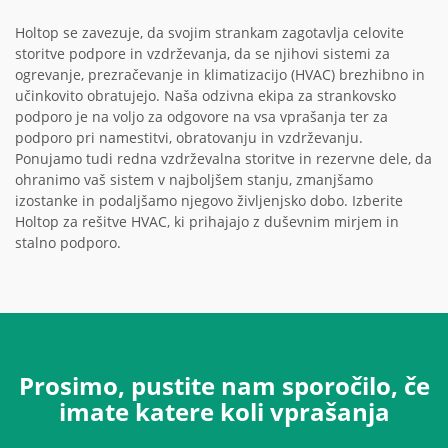
Holtop se zavezuje, da svojim strankam zagotavlja celovite
storitve podpore in vzdrževanja, da se njihovi sistemi za
ogrevanje, prezračevanje in klimatizacijo (HVAC) brezhibno in
učinkovito obratujejo. Naša odzivna ekipa za strankovsko
podporo je na voljo za odgovore na vsa vprašanja ter za
podporo pri namestitvi, obratovanju in vzdrževanju.
Ponujamo tudi redna vzdrževalna storitve in rezervne dele, da
ohranimo vaš sistem v najboljšem stanju, zmanjšamo
izostanke in podaljšamo njegovo življenjsko dobo. Izberite
Holtop za rešitve HVAC, ki prihajajo z duševnim mirjem in
stalno podporo.
Prosimo, pustite nam sporočilo, če
imate katere koli vprašanja