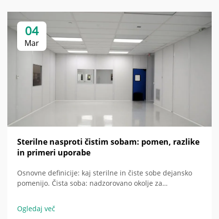
04
Mar
Sterilne nasproti čistim sobam: pomen, razlike
in primeri uporabe
Osnovne definicije: kaj sterilne in čiste sobe dejansko
pomenijo. Čista soba: nadzorovano okolje za
zmanjševanje delcev (standardi ISO 14644-1). Čista soba
je natančno načrtovana prostor, zasnovan za
Ogledaj več
zmanjšanje onesnaženja z zrakom prenašanih delcev –