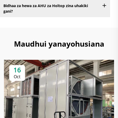
Bidhaa za hewa za AHU za Holtop zina uhakiki
gani?
Maudhui yanayohusiana
16
Oct