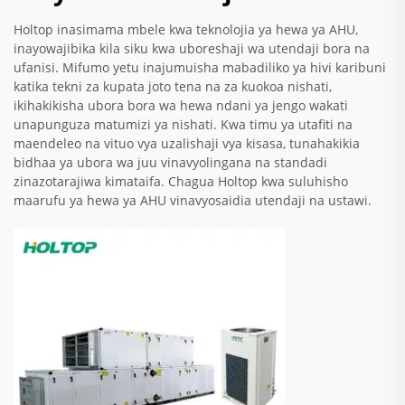
Holtop inasimama mbele kwa teknolojia ya hewa ya AHU,
inayowajibika kila siku kwa uboreshaji wa utendaji bora na
ufanisi. Mifumo yetu inajumuisha mabadiliko ya hivi karibuni
katika tekni za kupata joto tena na za kuokoa nishati,
ikihakikisha ubora bora wa hewa ndani ya jengo wakati
unapunguza matumizi ya nishati. Kwa timu ya utafiti na
maendeleo na vituo vya uzalishaji vya kisasa, tunahakikia
bidhaa ya ubora wa juu vinavyolingana na standadi
zinazotarajiwa kimataifa. Chagua Holtop kwa suluhisho
maarufu ya hewa ya AHU vinavyosaidia utendaji na ustawi.