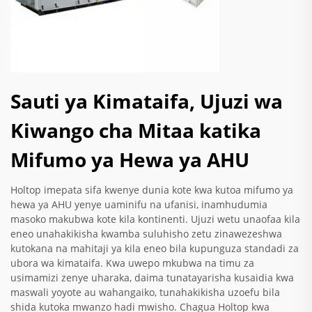
Sauti ya Kimataifa, Ujuzi wa
Kiwango cha Mitaa katika
Mifumo ya Hewa ya AHU
Holtop imepata sifa kwenye dunia kote kwa kutoa mifumo ya
hewa ya AHU yenye uaminifu na ufanisi, inamhudumia
masoko makubwa kote kila kontinenti. Ujuzi wetu unaofaa kila
eneo unahakikisha kwamba suluhisho zetu zinawezeshwa
kutokana na mahitaji ya kila eneo bila kupunguza standadi za
ubora wa kimataifa. Kwa uwepo mkubwa na timu za
usimamizi zenye uharaka, daima tunatayarisha kusaidia kwa
maswali yoyote au wahangaiko, tunahakikisha uzoefu bila
shida kutoka mwanzo hadi mwisho. Chagua Holtop kwa