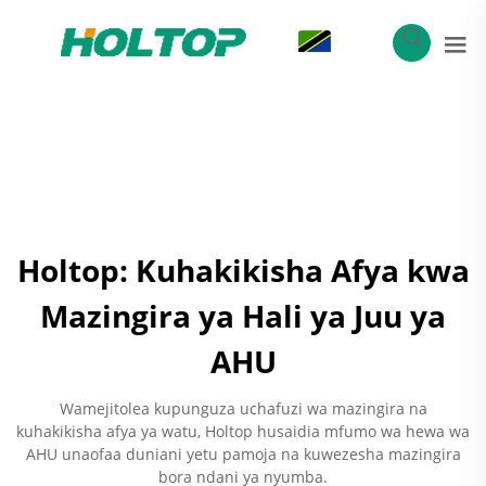
SW
Holtop: Kuhakikisha Afya kwa
Mazingira ya Hali ya Juu ya
AHU
Wamejitolea kupunguza uchafuzi wa mazingira na
kuhakikisha afya ya watu, Holtop husaidia mfumo wa hewa wa
AHU unaofaa duniani yetu pamoja na kuwezesha mazingira
bora ndani ya nyumba.