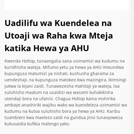
Uadilifu wa Kuendelea na
Utoaji wa Raha kwa Mteja
katika Hewa ya AHU
Kwenda Holtop, tunaangalia sana usimamizi wa kudumu na
kuridhisha wateja. Mifumo yetu ya hewa ya AHU imeundwa
kupunguza matumizi ya nishati, kushusha gharama za
uendeshaji, na kupunguza matokeo kwa mazingira, ikimsingi
jukwa la kijani zaidi. Tunawezesha mahitaji ya wateja, toa
suluhisho maalum na usaidizi wa wasomi kuhakikisha
utendaji bora na ufanisi. Chagua Holtop kama mshirika
ambaye anashiriki wajibu wako wa kuendeleza usimamizi wa
kudumu na kutoa suluhisho bora ya hewa ya AHU. Karibu
tuambieni kwa maelezo zaidi na gundua jinsi tunavyoweza
kukusaidia kufikia malengo yako.