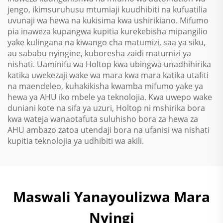
jengo, ikimsuruhusu mtumiaji kuudhibiti na kufuatilia
uvunaji wa hewa na kukisima kwa ushirikiano. Mifumo
pia inaweza kupangwa kupitia kurekebisha mipangilio
yake kulingana na kiwango cha matumizi, saa ya siku,
au sababu nyingine, kuboresha zaidi matumizi ya
nishati. Uaminifu wa Holtop kwa ubingwa unadhihirika
katika uwekezaji wake wa mara kwa mara katika utafiti
na maendeleo, kuhakikisha kwamba mifumo yake ya
hewa ya AHU iko mbele ya teknolojia. Kwa uwepo wake
duniani kote na sifa ya uzuri, Holtop ni mshirika bora
kwa wateja wanaotafuta suluhisho bora za hewa za
AHU ambazo zatoa utendaji bora na ufanisi wa nishati
kupitia teknolojia ya udhibiti wa akili.
Maswali Yanayoulizwa Mara
Nyingi