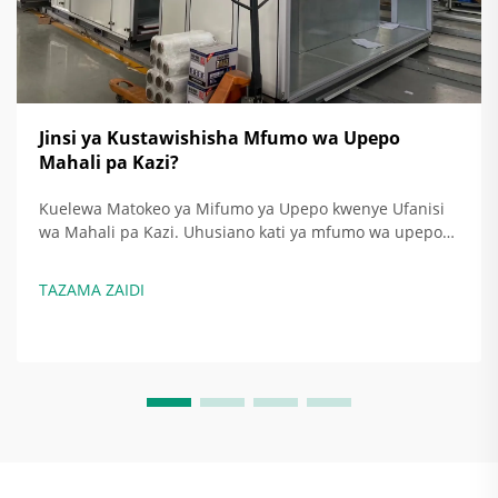
Jinsi ya Kustawishisha Mfumo wa Upepo
Mahali pa Kazi?
Kuelewa Matokeo ya Mifumo ya Upepo kwenye Ufanisi
wa Mahali pa Kazi. Uhusiano kati ya mfumo wa upepo
na ufanisi zaidi wa nishati. Wakati mifumo ya upepo
inavyowekwa vizuri, hutoa nishati kwa kulinganisha
TAZAMA ZAIDI
kiasi cha hewa kinachobadilishana...