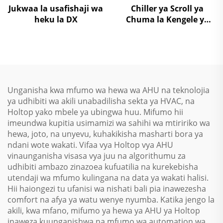
Jukwaa la usafishaji wa
Chiller ya Scroll ya
heku la DX
Chuma la Kengele ya
Mapumziko ya Upepo la
Joto la Takriban la
Upepo
Unganisha kwa mfumo wa hewa wa AHU na teknolojia
ya udhibiti wa akili unabadilisha sekta ya HVAC, na
Holtop yako mbele ya ubingwa huu. Mifumo hii
imeundwa kupitia usimamizi wa sahihi wa mtiririko wa
hewa, joto, na unyevu, kuhakikisha masharti bora ya
ndani wote wakati. Vifaa vya Holtop vya AHU
vinaunganisha visasa vya juu na algorithumu za
udhibiti ambazo zinazoea kufuatilia na kurekebisha
utendaji wa mfumo kulingana na data ya wakati halisi.
Hii haiongezi tu ufanisi wa nishati bali pia inawezesha
comfort na afya ya watu wenye nyumba. Katika jengo la
akili, kwa mfano, mifumo ya hewa ya AHU ya Holtop
inaweza kuunganishwa na mfumo wa automation wa