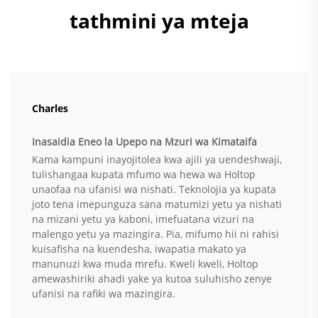
tathmini ya mteja
Charles
Inasaidia Eneo la Upepo na Mzuri wa Kimataifa
Kama kampuni inayojitolea kwa ajili ya uendeshwaji,
tulishangaa kupata mfumo wa hewa wa Holtop
unaofaa na ufanisi wa nishati. Teknolojia ya kupata
joto tena imepunguza sana matumizi yetu ya nishati
na mizani yetu ya kaboni, imefuatana vizuri na
malengo yetu ya mazingira. Pia, mifumo hii ni rahisi
kuisafisha na kuendesha, iwapatia makato ya
manunuzi kwa muda mrefu. Kweli kweli, Holtop
amewashiriki ahadi yake ya kutoa suluhisho zenye
ufanisi na rafiki wa mazingira.