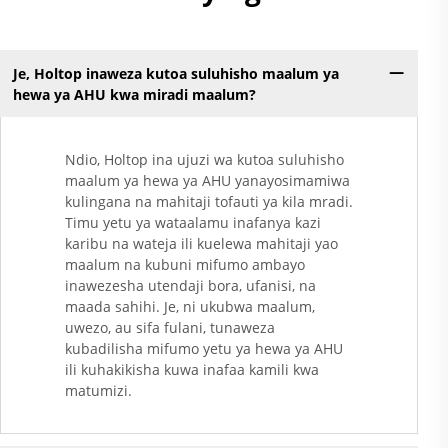
Je, Holtop inaweza kutoa suluhisho maalum ya
hewa ya AHU kwa miradi maalum?
Ndio, Holtop ina ujuzi wa kutoa suluhisho
maalum ya hewa ya AHU yanayosimamiwa
kulingana na mahitaji tofauti ya kila mradi.
Timu yetu ya wataalamu inafanya kazi
karibu na wateja ili kuelewa mahitaji yao
maalum na kubuni mifumo ambayo
inawezesha utendaji bora, ufanisi, na
maada sahihi. Je, ni ukubwa maalum,
uwezo, au sifa fulani, tunaweza
kubadilisha mifumo yetu ya hewa ya AHU
ili kuhakikisha kuwa inafaa kamili kwa
matumizi.