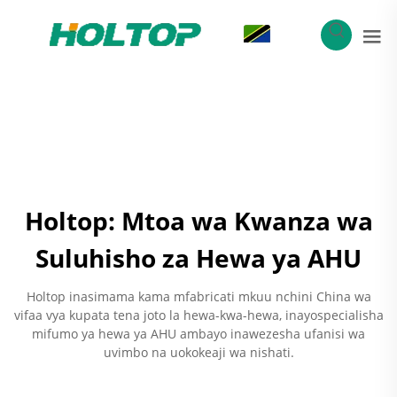
SW
Holtop: Mtoa wa Kwanza wa
Suluhisho za Hewa ya AHU
Holtop inasimama kama mfabricati mkuu nchini China wa
vifaa vya kupata tena joto la hewa-kwa-hewa, inayospecialisha
mifumo ya hewa ya AHU ambayo inawezesha ufanisi wa
uvimbo na uokokeaji wa nishati.