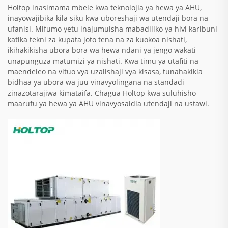
Holtop inasimama mbele kwa teknolojia ya hewa ya AHU,
inayowajibika kila siku kwa uboreshaji wa utendaji bora na
ufanisi. Mifumo yetu inajumuisha mabadiliko ya hivi karibuni
katika tekni za kupata joto tena na za kuokoa nishati,
ikihakikisha ubora bora wa hewa ndani ya jengo wakati
unapunguza matumizi ya nishati. Kwa timu ya utafiti na
maendeleo na vituo vya uzalishaji vya kisasa, tunahakikia
bidhaa ya ubora wa juu vinavyolingana na standadi
zinazotarajiwa kimataifa. Chagua Holtop kwa suluhisho
maarufu ya hewa ya AHU vinavyosaidia utendaji na ustawi.