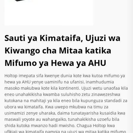
Sauti ya Kimataifa, Ujuzi wa
Kiwango cha Mitaa katika
Mifumo ya Hewa ya AHU
Holtop imepata sifa kwenye dunia kote kwa kutoa mifumo ya
hewa ya AHU yenye uaminifu na ufanisi, inamhudumia
masoko makubwa kote kila kontinenti. Ujuzi wetu unaofaa kila
eneo unahakikisha kwamba suluhisho zetu zinawezeshwa
kutokana na mahitaji ya kila eneo bila kupunguza standadi za
ubora wa kimataifa. Kwa uwepo mkubwa na timu za
usimamizi zenye uharaka, daima tunatayarisha kusaidia kwa
maswali yoyote au wahangaiko, tunahakikisha uzoefu bila
shida kutoka mwanzo hadi mwisho. Chagua Holtop kwa
ufikiaji wa kimataifa pamoja na ujuzi wa mitaa katika mifumo