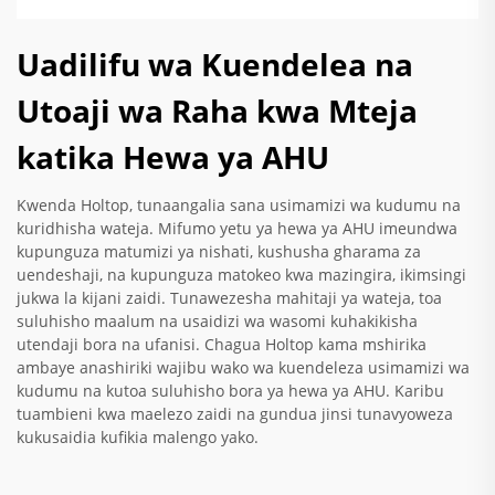
Uadilifu wa Kuendelea na
Utoaji wa Raha kwa Mteja
katika Hewa ya AHU
Kwenda Holtop, tunaangalia sana usimamizi wa kudumu na
kuridhisha wateja. Mifumo yetu ya hewa ya AHU imeundwa
kupunguza matumizi ya nishati, kushusha gharama za
uendeshaji, na kupunguza matokeo kwa mazingira, ikimsingi
jukwa la kijani zaidi. Tunawezesha mahitaji ya wateja, toa
suluhisho maalum na usaidizi wa wasomi kuhakikisha
utendaji bora na ufanisi. Chagua Holtop kama mshirika
ambaye anashiriki wajibu wako wa kuendeleza usimamizi wa
kudumu na kutoa suluhisho bora ya hewa ya AHU. Karibu
tuambieni kwa maelezo zaidi na gundua jinsi tunavyoweza
kukusaidia kufikia malengo yako.