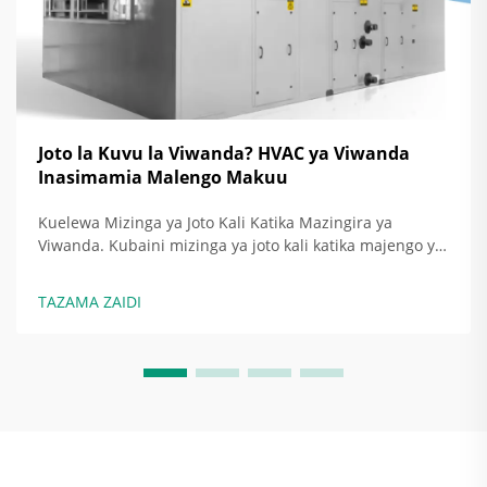
Joto la Kuvu la Viwanda? HVAC ya Viwanda
Inasimamia Malengo Makuu
Kuelewa Mizinga ya Joto Kali Katika Mazingira ya
Viwanda. Kubaini mizinga ya joto kali katika majengo ya
viwanda. Wakati shughuli za viwanda zinasababisha
joto zaidi kuliko mfumo wa upepo wa kawaida unaweza
TAZAMA ZAIDI
kushughulikia, tunapata kile kinachoitwa mizinga ya joto
kali. Katika vifaa vya kutembeza na...