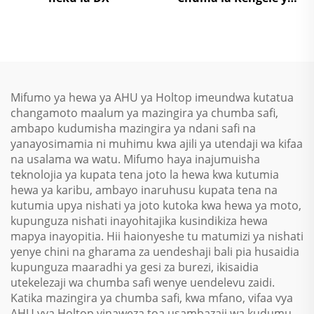
Mapumziko ya Upepo la
Joto la Takriban la
Upepo
Mifumo ya hewa ya AHU ya Holtop imeundwa kutatua
changamoto maalum ya mazingira ya chumba safi,
ambapo kudumisha mazingira ya ndani safi na
yanayosimamia ni muhimu kwa ajili ya utendaji wa kifaa
na usalama wa watu. Mifumo haya inajumuisha
teknolojia ya kupata tena joto la hewa kwa kutumia
hewa ya karibu, ambayo inaruhusu kupata tena na
kutumia upya nishati ya joto kutoka kwa hewa ya moto,
kupunguza nishati inayohitajika kusindikiza hewa
mapya inayopitia. Hii haionyeshe tu matumizi ya nishati
yenye chini na gharama za uendeshaji bali pia husaidia
kupunguza maaradhi ya gesi za burezi, ikisaidia
utekelezaji wa chumba safi wenye uendelevu zaidi.
Katika mazingira ya chumba safi, kwa mfano, vifaa vya
AHU vya Holtop vinaweza toa usambazaji wa kudumu