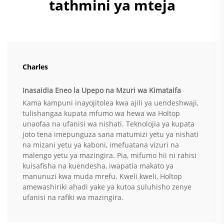
tathmini ya mteja
Charles
Inasaidia Eneo la Upepo na Mzuri wa Kimataifa
Kama kampuni inayojitolea kwa ajili ya uendeshwaji,
tulishangaa kupata mfumo wa hewa wa Holtop
unaofaa na ufanisi wa nishati. Teknolojia ya kupata
joto tena imepunguza sana matumizi yetu ya nishati
na mizani yetu ya kaboni, imefuatana vizuri na
malengo yetu ya mazingira. Pia, mifumo hii ni rahisi
kuisafisha na kuendesha, iwapatia makato ya
manunuzi kwa muda mrefu. Kweli kweli, Holtop
amewashiriki ahadi yake ya kutoa suluhisho zenye
ufanisi na rafiki wa mazingira.