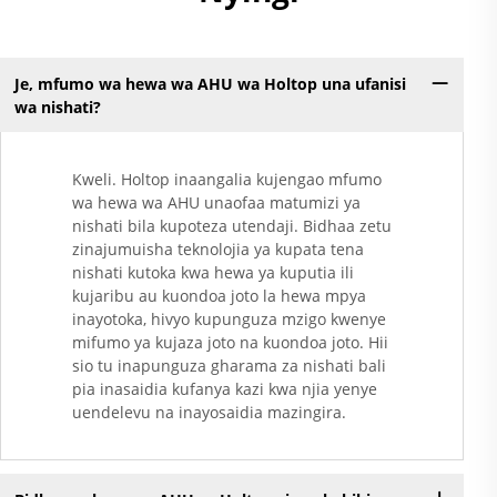
Je, mfumo wa hewa wa AHU wa Holtop una ufanisi
wa nishati?
Kweli. Holtop inaangalia kujengao mfumo
wa hewa wa AHU unaofaa matumizi ya
nishati bila kupoteza utendaji. Bidhaa zetu
zinajumuisha teknolojia ya kupata tena
nishati kutoka kwa hewa ya kuputia ili
kujaribu au kuondoa joto la hewa mpya
inayotoka, hivyo kupunguza mzigo kwenye
mifumo ya kujaza joto na kuondoa joto. Hii
sio tu inapunguza gharama za nishati bali
pia inasaidia kufanya kazi kwa njia yenye
uendelevu na inayosaidia mazingira.