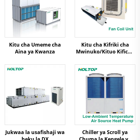
Kitu cha Umeme cha
Kitu cha Kifriki cha
Aina ya Kwanza
Mwinuko/Kituo Kificho
cha Mwinuko
Jukwaa la usafishaji wa
Chiller ya Scroll ya
heku la DX
Chuma la Kengele ya