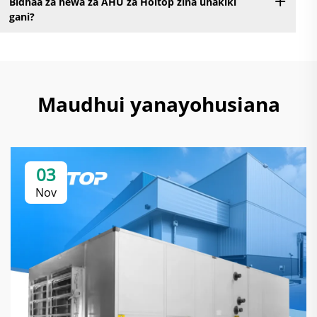
Bidhaa za hewa za AHU za Holtop zina uhakiki
gani?
Maudhui yanayohusiana
03
Nov