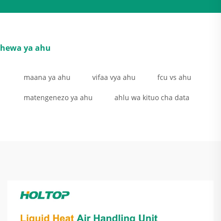
hewa ya ahu
maana ya ahu
vifaa vya ahu
fcu vs ahu
matengenezo ya ahu
ahlu wa kituo cha data