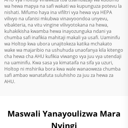
wa hewa mapya na safi wakati wa kupunguza potevu la
nishati. Mifumo haya ina vifiltri vya hewa vya HEPA
vilivyo na ufanisi mkubwa vinavyoondoa unyevu,
vibakteria, na vitu vingine vilivyotokana na hewa,
kuhakikisha kwamba hewa inayozunguka ndani ya
chumba safi inafikia mahitaji makali ya usafi. Uaminifu
wa Holtop kwa ubora unajitokeza katika mchakato
wake wa majaribio na ushuhuda unaofanya kila kitengo
cha hewa cha AHU kufikia viwango vya juu vya utendaji
na uaminifu. Kwa sasa ya kimataifa na sifa ya uzuri,
Holtop ni mshirika bora kwa wale wanaoweza chumba
safi ambao wanatafuta suluhisho za juu za hewa za
AHU.
Maswali Yanayoulizwa Mara
Nyingi