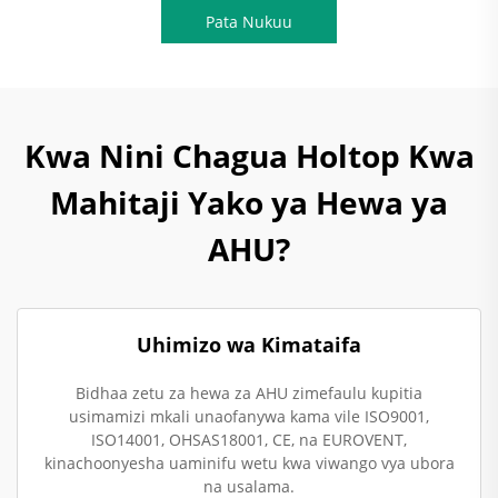
Pata Nukuu
Kwa Nini Chagua Holtop Kwa
Mahitaji Yako ya Hewa ya
AHU?
Uhimizo wa Kimataifa
Bidhaa zetu za hewa za AHU zimefaulu kupitia
usimamizi mkali unaofanywa kama vile ISO9001,
ISO14001, OHSAS18001, CE, na EUROVENT,
kinachoonyesha uaminifu wetu kwa viwango vya ubora
na usalama.