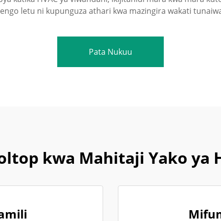
. Lengo letu ni kupunguza athari kwa mazingira wakati tunai
Pata Nukuu
ltop kwa Mahitaji Yako ya
amili
Mifum