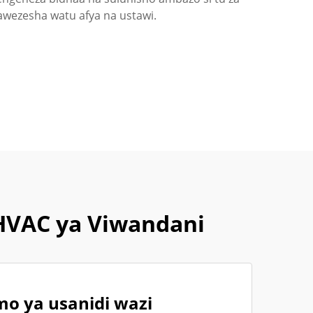
wawezesha watu afya na ustawi.
 HVAC ya Viwandani
o ya usanidi wazi