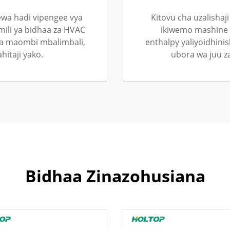
ewa hadi vipengee vya
Kitovu cha uzalishaj
mili ya bidhaa za HVAC
ikiwemo mashine 
ia maombi mbalimbali,
enthalpy yaliyoidhini
hitaji yako.
ubora wa juu za
Bidhaa Zinazohusiana