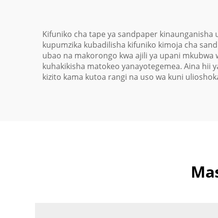
Kifuniko cha tape ya sandpaper kinaunganisha uf
kupumzika kubadilisha kifuniko kimoja cha sand
ubao na makorongo kwa ajili ya upani mkubwa w
kuhakikisha matokeo yanayotegemea. Aina hii ya
kizito kama kutoa rangi na uso wa kuni ulioshok
Mas