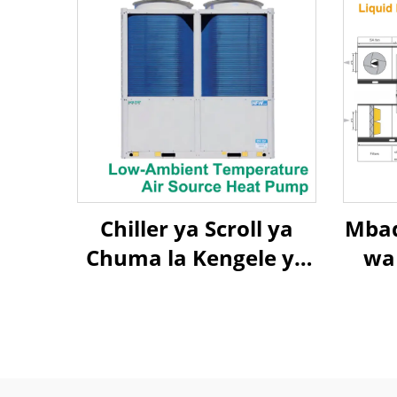
Chiller ya Scroll ya
Mbad
Chuma la Kengele ya
wa 
Mapumziko ya Upepo
He
la Joto la Takriban la
Upepo