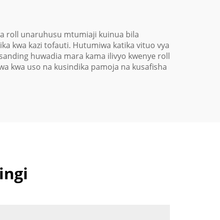
wa roll unaruhusu mtumiaji kuinua bila
a kwa kazi tofauti. Hutumiwa katika vituo vya
sanding huwadia mara kama ilivyo kwenye roll
hiwa kwa uso na kusindika pamoja na kusafisha
ingi