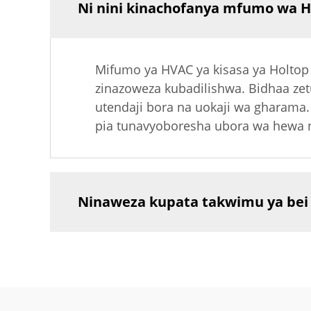
Ni nini kinachofanya mfumo wa H
Mifumo ya HVAC ya kisasa ya Holtop i
zinazoweza kubadilishwa. Bidhaa zet
utendaji bora na uokaji wa gharama.
pia tunavyoboresha ubora wa hewa 
Ninaweza kupata takwimu ya bei y