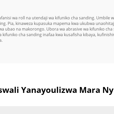
anisi wa roll na utendaji wa kifuniko cha sanding. Umbile 
ing. Pia, kinaweza kupasuka mapema kwa ukubwa unaohitajik
a ubao na makorongo. Ubora wa abrasive wa kifuniko cha 
 kifuniko cha sanding inafaa kwa kusafisha kibaya, kufinis
a.
wali Yanayoulizwa Mara Ny