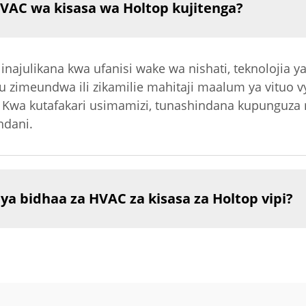
VAC wa kisasa wa Holtop kujitenga?
najulikana kwa ufanisi wake wa nishati, teknolojia y
u zimeundwa ili zikamilie mahitaji maalum ya vituo v
 Kwa kutafakari usimamizi, tunashindana kupunguza 
ndani.
a bidhaa za HVAC za kisasa za Holtop vipi?