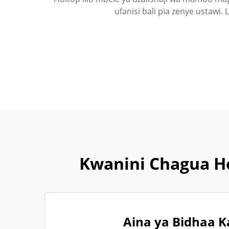
ufanisi bali pia zenye ustawi
Kwanini Chagua Ho
Aina ya Bidhaa K