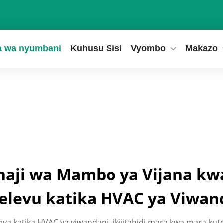
a wa nyumbani
Kuhusu Sisi
Vyombo
Makazo
haji wa Mambo ya Vijana kwa
elevu katika HVAC ya Viwan
ya katika HVAC ya viwandani, ikijitahidi mara kwa mara kut