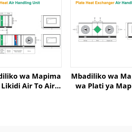
iliko wa Mapima
Mbadiliko wa M
Likidi Air To Air
wa Plati ya Ma
at Recovery Air
ya Heat Exchange
Handling Unit
To Air Heat Rec
Air Handling U