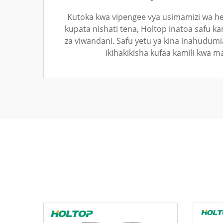
Kutoka kwa vipengee vya usimamizi wa h
kupata nishati tena, Holtop inatoa safu ka
za viwandani. Safu yetu ya kina inahudum
ikihakikisha kufaa kamili kwa ma