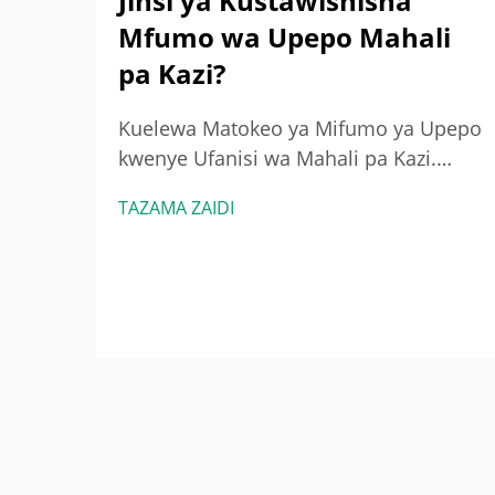
Jinsi ya Kustawishisha
Mfumo wa Upepo Mahali
pa Kazi?
Kuelewa Matokeo ya Mifumo ya Upepo
kwenye Ufanisi wa Mahali pa Kazi.
Uhusiano kati ya mfumo wa upepo na
TAZAMA ZAIDI
ufanisi zaidi wa nishati. Wakati
mifumo ya upepo inavyowekwa vizuri,
hutoa nishati kwa kulinganisha kiasi
cha hewa kinachobadilishana...