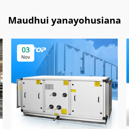
Maudhui yanayohusiana
03
Nov