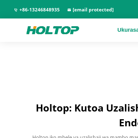
+86-13246848935
[email protected]
Ukuras
Holtop: Kutoa Uzalis
End
Holtop iko mbele ya uzalishaji wa mambo map