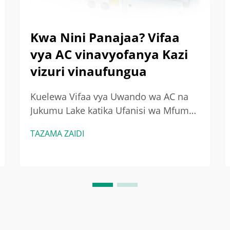
Kwa Nini Panajaa? Vifaa
vya AC vinavyofanya Kazi
vizuri vinaufungua
Kuelewa Vifaa vya Uwando wa AC na
Jukumu Lake katika Ufanisi wa Mfumo
Jukumu la Vifaa vya Uwando katika
TAZAMA ZAIDI
Mfumo wa HVAC Vifaa vya uwando
katika kifaa cha AC ni kitu ambacho
husaidia hewa baridi au ya moto
isambazwe kote jengo. Unapowasha
hewa...