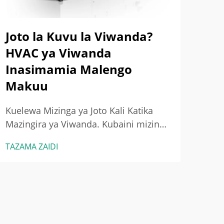
Joto la Kuvu la Viwanda?
Mf
HVAC ya Viwanda
Ku
Inasimamia Malengo
ya
Makuu
Kue
na J
Kuelewa Mizinga ya Joto Kali Katika
Hew
Mazingira ya Viwanda. Kubaini mizinga
TAZA
Uch
ya joto kali katika majengo ya viwanda.
TAZAMA ZAIDI
Mad
Wakati shughuli za viwanda
yana
zinasababisha joto zaidi kuliko mfumo
Tun
wa upepo wa kawaida unaweza
VOC
kushughulikia, tunapata kile
kibu
kinachoitwa mizinga ya joto kali. Katika
vifaa vya kutembeza na...