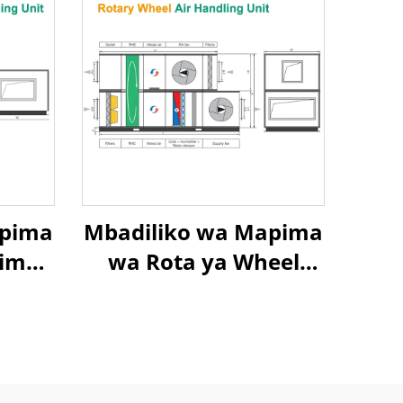
apima
Mbadiliko wa Mapima
pima
wa Rota ya Wheel
r Air
Exchanger Air To Air
overy
Heat Recovery Air
nit
Handling Unit