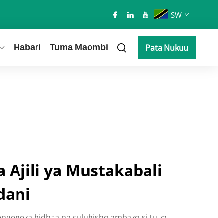
SW
Habari
Tuma Maombi
Pata Nukuu
 Ajili ya Mustakabali
dani
engeneza bidhaa na suluhisho ambazo si tu za