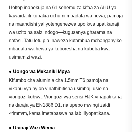
Holtop inapokuja na 61 sehemu za kifaa za AHU ya
kawaida ili kupakia uchumi mbadala wa hewa, pamoja
na maandishi yaliyotengenezwa upo kwa upatikanaji
wa uzito na saizi ndogo—kugusanya gharama na
nafasi. Tatu letu pia inaweza kutambua mchanganyiko
mbadala wa hewa ya kuboresha na kubeba kwa
usimamizi wazi.
● Uongo wa Mekaniki Mpya
Kifumbo cha aluminia cha 1.5mm T6 pamoja na
vikapu vya nylon vinathibitisha usimbaji usio na
viongozi kubwa. Viongozi vya serisi HJK vinapatikana
na daraja ya EN1886 D1, na upepo mwingi zaidi
<4mm/m, kama imetabaswa na lab iliyopatikana.
● Usioaji Wazi Wema