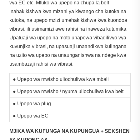
vya EC etc. Mfuko wa upepo na chupa la belt
inahakikishwa kwa mizani ya kiwango cha kutoka na
kutoka, na upepo mzizi umehakikishwa kwa kuondoa
vibrasi, ili usimamizi awe rahisi na inaweza kutumika.
Upatuaji wa upepo na moto unapewa vibadilivyo vya
kuvunjika vibrasi, na upasuaji unaandikwa kulingana
na uzito wa upepo na unaunganishwa na ndege kwa
usambazaji rahisi wa vibrasi.
● Upepo wa mwisho uliochuliwa kwa mbali
● Upepo wa mwisho / nyuma uliochuliwa kwa belt
● Upepo wa plug
● Upepo wa EC
MJIKA WA KUFUNGA NA KUPUNGUA + SEKSHEN
YA KUPONG'AA