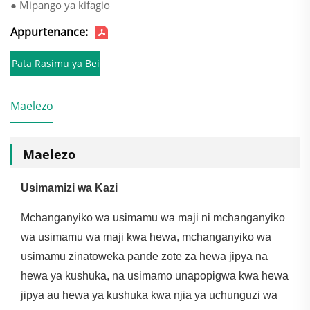
● Mipango ya kifagio
Appurtenance:
Pata Rasimu ya Bei
Maelezo
Maelezo
Usimamizi wa Kazi
Mchanganyiko wa usimamu wa maji ni mchanganyiko
wa usimamu wa maji kwa hewa, mchanganyiko wa
usimamu zinatoweka pande zote za hewa jipya na
hewa ya kushuka, na usimamo unapopigwa kwa hewa
jipya au hewa ya kushuka kwa njia ya uchunguzi wa