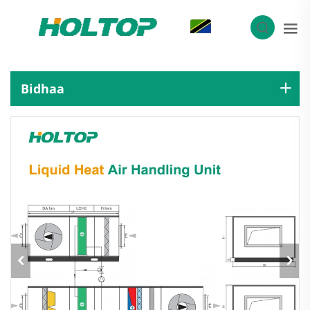
SW
Bidhaa