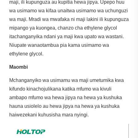
maji, ili kupunguza au kupitia hewa jipya. Upepo huu
wa usimamo wa kifaa unaitwa usimamo wa uchunguzi
wa maji. Mradi wa mwafaka ni maji lakini ili kupunguza
mipango ya kuongea, chanzo cha ethylene glycol
itachanganyika ndani ya maji kwa upato wa wastani.
Niupate wanaotambua pia kama usimamo wa
ethylene glycol.
Maombi
Mchanganyiko wa usimamu wa maji umetumika kwa
kifundo kinachojulikana katika mfumo wa kivuli
ambapo mfumo wa hewa jipya na hewa ya kushuka
hauna usiolelo au hewa jipya na hewa ya kushuka
haiwezekani kuhusisha mara nyingi.