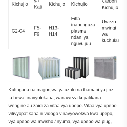
ya
Carbon
Kichujio
Kichujio
Kichujio
Kati
Kichujio
Filta
Uwezo
inapunguza
F5-
H13-
mwingi
G2-G4
plasma
F9
H14
wa
ndani ya
kuchukua
nguvu juu
Kulingana na magonjwa ya uzufu na thamani ya jinzi
la hewa, inavyotokana, wanaweza kupatikana
wengine au zaidi za vifaa vya upepo. Vifaa vya upepo
vilivyopatikana ni vidogo vinavyowekwa kwa upepo,
vya upepo wa mwisho / nyuma, vya upepo wa plug,