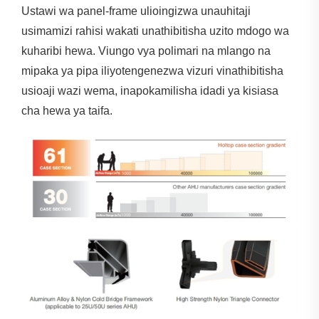
Ustawi wa panel-frame ulioingizwa unauhitaji
usimamizi rahisi wakati unathibitisha uzito mdogo wa
kuharibi hewa. Viungo vya polimari na mlango na
mipaka ya pipa iliyotengenezwa vizuri vinathibitisha
usioaji wazi wema, inapokamilisha idadi ya kisiasa
cha hewa ya taifa.