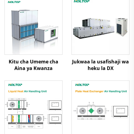
Kitu cha Umeme cha
Jukwaa la usafishaji wa
Aina ya Kwanza
heku la DX