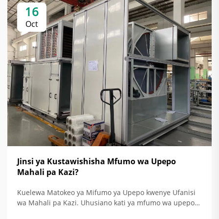
16
Oct
Jinsi ya Kustawishisha Mfumo wa Upepo
Mahali pa Kazi?
Kuelewa Matokeo ya Mifumo ya Upepo kwenye Ufanisi
wa Mahali pa Kazi. Uhusiano kati ya mfumo wa upepo
na ufanisi zaidi wa nishati. Wakati mifumo ya upepo