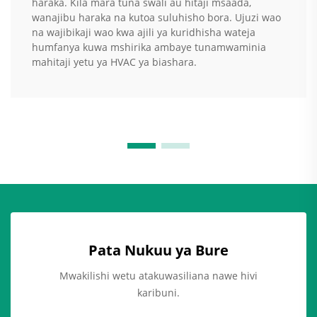
haraka. Kila mara tuna swali au hitaji msaada,
wanajibu haraka na kutoa suluhisho bora. Ujuzi wao
na wajibikaji wao kwa ajili ya kuridhisha wateja
humfanya kuwa mshirika ambaye tunamwaminia
mahitaji yetu ya HVAC ya biashara.
Pata Nukuu ya Bure
Mwakilishi wetu atakuwasiliana nawe hivi
karibuni.