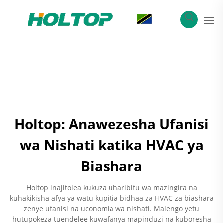
SW
Holtop: Anawezesha Ufanisi
wa Nishati katika HVAC ya
Biashara
Holtop inajitolea kukuza uharibifu wa mazingira na
kuhakikisha afya ya watu kupitia bidhaa za HVAC za biashara
zenye ufanisi na uconomia wa nishati. Malengo yetu
hutupokeza tuendelee kuwafanya mapinduzi na kuboresha