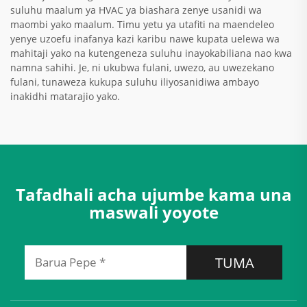
suluhu maalum ya HVAC ya biashara zenye usanidi wa
maombi yako maalum. Timu yetu ya utafiti na maendeleo
yenye uzoefu inafanya kazi karibu nawe kupata uelewa wa
mahitaji yako na kutengeneza suluhu inayokabiliana nao kwa
namna sahihi. Je, ni ukubwa fulani, uwezo, au uwezekano
fulani, tunaweza kukupa suluhu iliyosanidiwa ambayo
inakidhi matarajio yako.
Tafadhali acha ujumbe kama una
maswali yoyote
TUMA