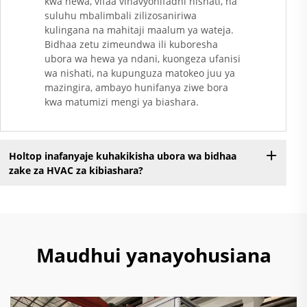
kwa hewa, vifaa vinavyohifadhi nishati, na
suluhu mbalimbali zilizosaniriwa
kulingana na mahitaji maalum ya wateja.
Bidhaa zetu zimeundwa ili kuboresha
ubora wa hewa ya ndani, kuongeza ufanisi
wa nishati, na kupunguza matokeo juu ya
mazingira, ambayo hunifanya ziwe bora
kwa matumizi mengi ya biashara.
Holtop inafanyaje kuhakikisha ubora wa bidhaa
zake za HVAC za kibiashara?
Maudhui yanayohusiana