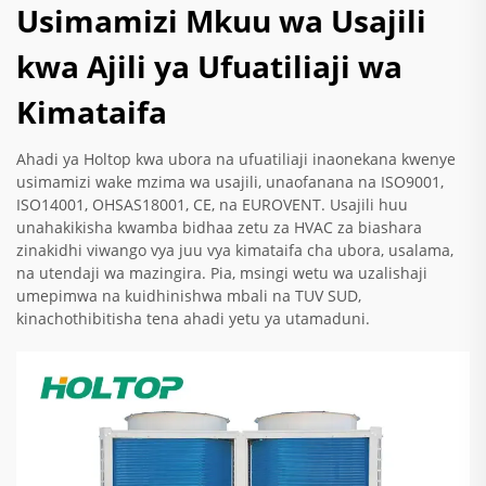
Usimamizi Mkuu wa Usajili
kwa Ajili ya Ufuatiliaji wa
Kimataifa
Ahadi ya Holtop kwa ubora na ufuatiliaji inaonekana kwenye
usimamizi wake mzima wa usajili, unaofanana na ISO9001,
ISO14001, OHSAS18001, CE, na EUROVENT. Usajili huu
unahakikisha kwamba bidhaa zetu za HVAC za biashara
zinakidhi viwango vya juu vya kimataifa cha ubora, usalama,
na utendaji wa mazingira. Pia, msingi wetu wa uzalishaji
umepimwa na kuidhinishwa mbali na TUV SUD,
kinachothibitisha tena ahadi yetu ya utamaduni.