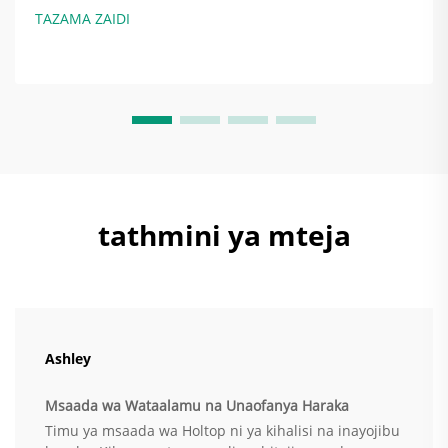
inavyowekwa vizuri, hutoa nishati kwa kulinganisha
TAZAMA ZAIDI
kiasi cha hewa kinachobadilishana...
tathmini ya mteja
Ashley
Msaada wa Wataalamu na Unaofanya Haraka
Timu ya msaada wa Holtop ni ya kihalisi na inayojibu