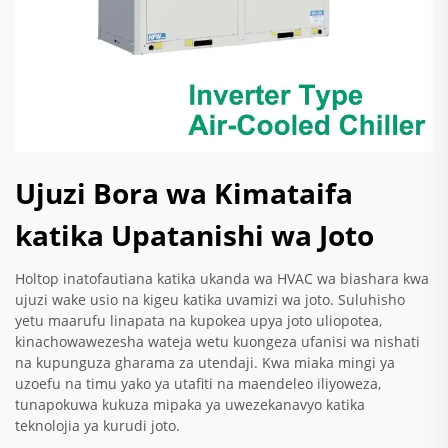
Ujuzi Bora wa Kimataifa
katika Upatanishi wa Joto
Holtop inatofautiana katika ukanda wa HVAC wa biashara kwa
ujuzi wake usio na kigeu katika uvamizi wa joto. Suluhisho
yetu maarufu linapata na kupokea upya joto uliopotea,
kinachowawezesha wateja wetu kuongeza ufanisi wa nishati
na kupunguza gharama za utendaji. Kwa miaka mingi ya
uzoefu na timu yako ya utafiti na maendeleo iliyoweza,
tunapokuwa kukuza mipaka ya uwezekanavyo katika
teknolojia ya kurudi joto.