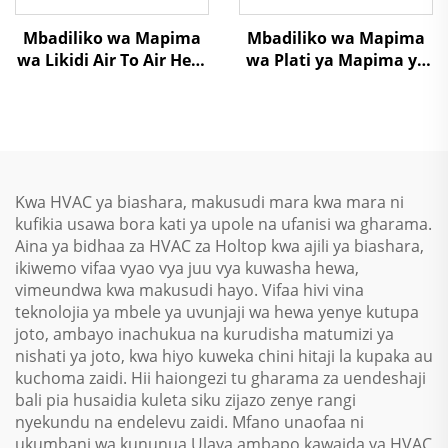
Mbadiliko wa Mapima
Mbadiliko wa Mapima
wa Likidi Air To Air Heat
wa Plati ya Mapima ya
Recovery Air Handling
Heat Exchanger Air To
Unit
Air Heat Recovery Air
Handling Unit
Kwa HVAC ya biashara, makusudi mara kwa mara ni
kufikia usawa bora kati ya upole na ufanisi wa gharama.
Aina ya bidhaa za HVAC za Holtop kwa ajili ya biashara,
ikiwemo vifaa vyao vya juu vya kuwasha hewa,
vimeundwa kwa makusudi hayo. Vifaa hivi vina
teknolojia ya mbele ya uvunjaji wa hewa yenye kutupa
joto, ambayo inachukua na kurudisha matumizi ya
nishati ya joto, kwa hiyo kuweka chini hitaji la kupaka au
kuchoma zaidi. Hii haiongezi tu gharama za uendeshaji
bali pia husaidia kuleta siku zijazo zenye rangi
nyekundu na endelevu zaidi. Mfano unaofaa ni
ukumbani wa kununua Ulaya ambapo kawaida ya HVAC