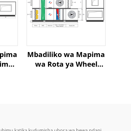
apima
Mbadiliko wa Mapima
pima
wa Rota ya Wheel
r Air
Exchanger Air To Air
overy
Heat Recovery Air
nit
Handling Unit
u muhimu katika kudumisha ubora wa hewa ndani