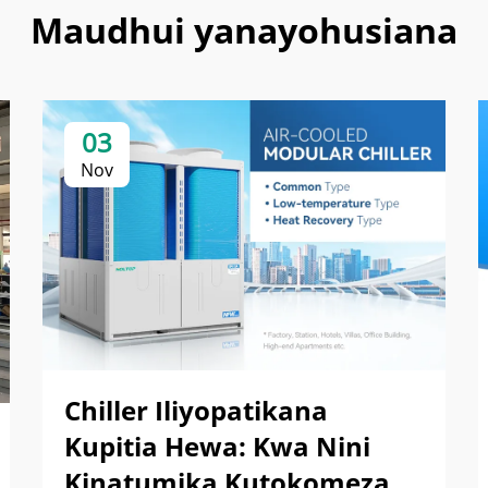
Maudhui yanayohusiana
03
Nov
Chiller Iliyopatikana
Kupitia Hewa: Kwa Nini
Kinatumika Kutokomeza