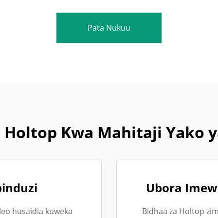
Pata Nukuu
 Holtop Kwa Mahitaji Yako y
pinduzi
Ubora Imew
leo husaidia kuweka
Bidhaa za Holtop zi