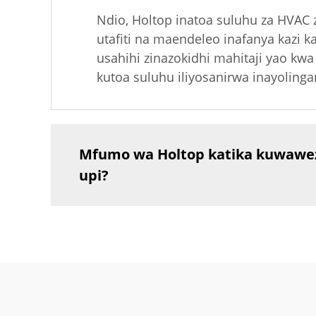
Ndio, Holtop inatoa suluhu za HVAC 
utafiti na maendeleo inafanya kazi
usahihi zinazokidhi mahitaji yao kw
kutoa suluhu iliyosanirwa inayolinga
Mfumo wa Holtop katika kuwaweze
upi?