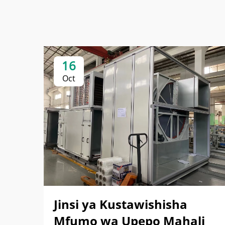
16
Oct
Jinsi ya Kustawishisha
Mfumo wa Upepo Mahali