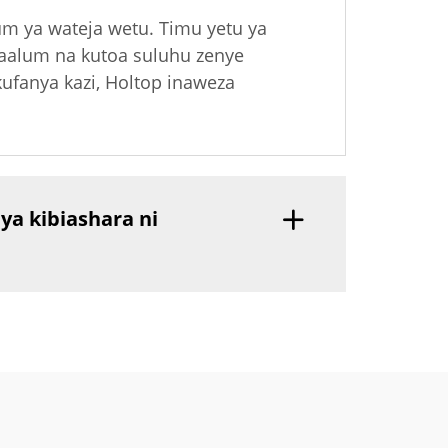
um ya wateja wetu. Timu yetu ya
maalum na kutoa suluhu zenye
kufanya kazi, Holtop inaweza
a kibiashara ni