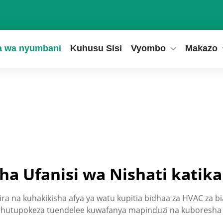
a wa nyumbani
Kuhusu Sisi
Vyombo
Makazo
a Ufanisi wa Nishati katik
ira na kuhakikisha afya ya watu kupitia bidhaa za HVAC za b
 hutupokeza tuendelee kuwafanya mapinduzi na kuboresha