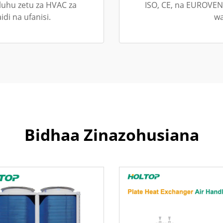
uluhu zetu za HVAC za
ISO, CE, na EUROVENT
idi na ufanisi.
wa
Bidhaa Zinazohusiana