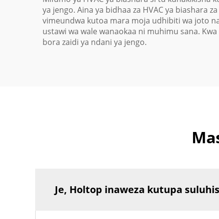
ya jengo. Aina ya bidhaa za HVAC ya biashara z
vimeundwa kutoa mara moja udhibiti wa joto na
ustawi wa wale wanaokaa ni muhimu sana. Kwa k
bora zaidi ya ndani ya jengo.
Mas
Je, Holtop inaweza kutupa suluh