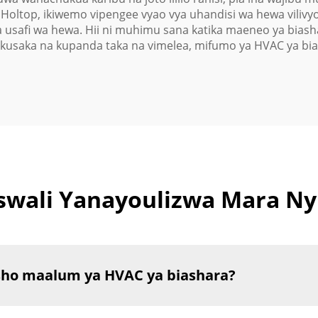
a Holtop, ikiwemo vipengee vyao vya uhandisi wa hewa viliv
 usafi wa hewa. Hii ni muhimu sana katika maeneo ya biash
usaka na kupanda taka na vimelea, mifumo ya HVAC ya bia
wali Yanayoulizwa Mara Ny
isho maalum ya HVAC ya biashara?