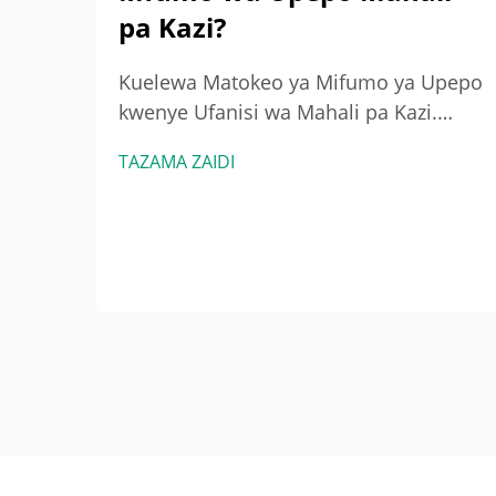
pa Kazi?
Kuelewa Matokeo ya Mifumo ya Upepo
kwenye Ufanisi wa Mahali pa Kazi.
Uhusiano kati ya mfumo wa upepo na
TAZAMA ZAIDI
ufanisi zaidi wa nishati. Wakati
mifumo ya upepo inavyowekwa vizuri,
hutoa nishati kwa kulinganisha kiasi
cha hewa kinachobadilishana...