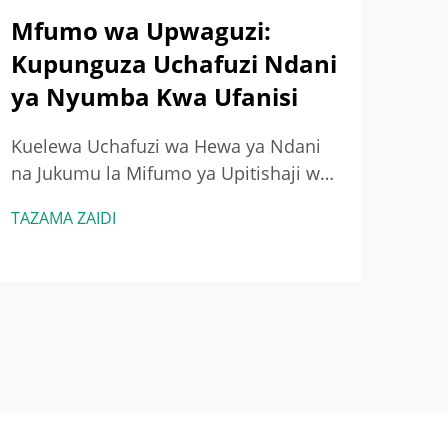
Mfumo wa Upwaguzi:
Ma
Kupunguza Uchafuzi Ndani
Na
ya Nyumba Kwa Ufanisi
Ina
Mb
Kuelewa Uchafuzi wa Hewa ya Ndani
na Jukumu la Mifumo ya Upitishaji wa
Kut
Hewa Vyanzo vya Kawaida vya
Kupo
TAZAMA ZAIDI
Uchafuzi wa Hewa ya Ndani na
Bias
TAZA
Madhara Yake kwa Afya Majengo leo
HVA
yana jinga la vitu vya sumu.
Kupo
Tunazungumzia mambo kama vile
mfu
VOCs kutoka kwa madudu haya ya
na g
kibunifu na mabaki ...
vias
wa H