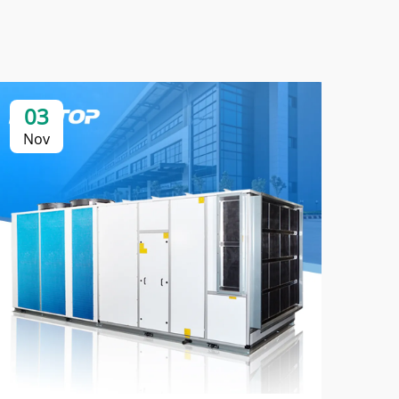
03
0
Nov
No