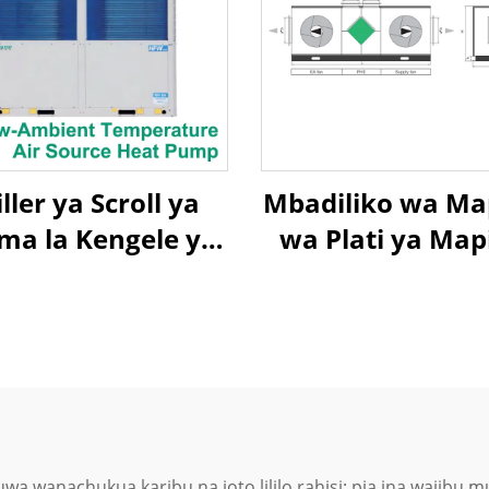
ller ya Scroll ya
Mbadiliko wa M
ma la Kengele ya
wa Plati ya Ma
umziko ya Upepo
ya Heat Exchange
oto la Takriban la
To Air Heat Rec
Upepo
Air Handling U
uwa wanachukua karibu na joto lililo rahisi; pia ina wajib