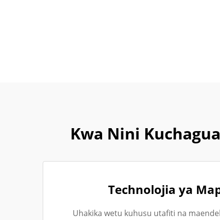
Kwa Nini Kuchagua
Technolojia ya Ma
Uhakika wetu kuhusu utafiti na maende