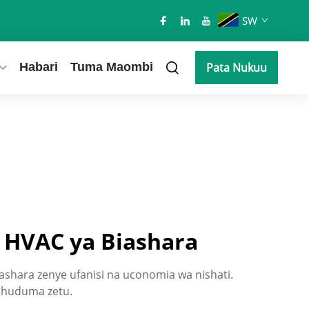
SW
Habari
Tuma Maombi
Pata Nukuu
a HVAC ya Biashara
iashara zenye ufanisi na uconomia wa nishati.
 huduma zetu.