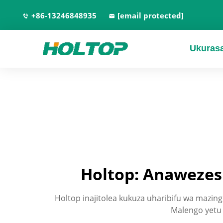
+86-13246848935
[email protected]
Ukuras
Holtop: Anawezesh
Holtop inajitolea kukuza uharibifu wa mazing
Malengo yetu