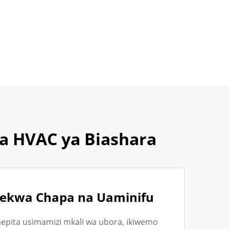
a HVAC ya Biashara
ekwa Chapa na Uaminifu
mepita usimamizi mkali wa ubora, ikiwemo