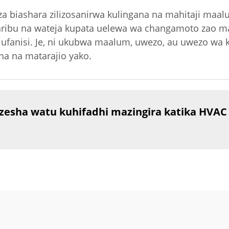
za biashara zilizosanirwa kulingana na mahitaji maal
 karibu na wateja kupata uelewa wa changamoto zao 
a ufanisi. Je, ni ukubwa maalum, uwezo, au uwezo wa 
na na matarajio yako.
sha watu kuhifadhi mazingira katika HVAC y