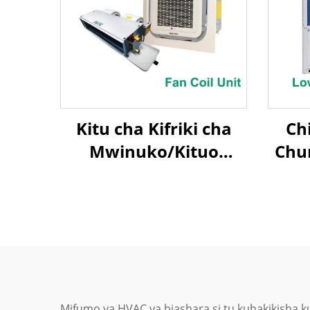
Kitu cha Kifriki cha
Chi
Mwinuko/Kituo
Chu
Kificho cha Mwinuko
Map
la J
Mifumo ya HVAC ya biashara si tu kuhakikisha k