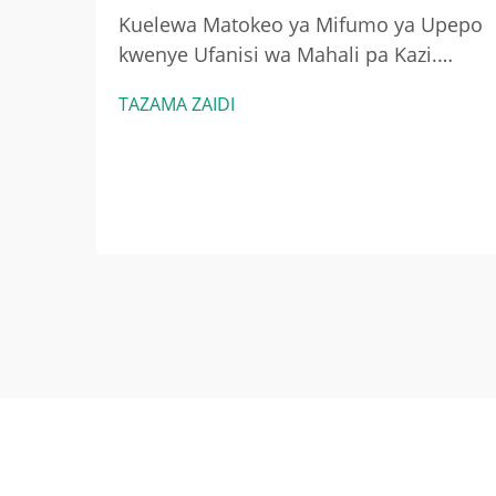
Kuelewa Matokeo ya Mifumo ya Upepo
kwenye Ufanisi wa Mahali pa Kazi.
Uhusiano kati ya mfumo wa upepo na
TAZAMA ZAIDI
ufanisi zaidi wa nishati. Wakati
mifumo ya upepo inavyowekwa vizuri,
hutoa nishati kwa kulinganisha kiasi
cha hewa kinachobadilishana...