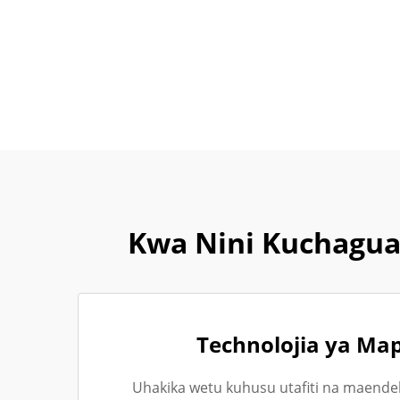
Kwa Nini Kuchagua
Technolojia ya Ma
Uhakika wetu kuhusu utafiti na maende