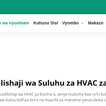
a wa nyumbani
Kuhusu Sisi
Vyombo
Makazo
lishaji wa Suluhu za HVAC z
badilishaji wa HVAC ya biashara, zenye huduma kwa nchi kubw
 wa kutoa bidhaa bora na maarifa ya matumizi yanatuletea s