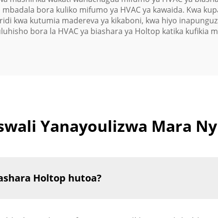
 mbadala bora kuliko mifumo ya HVAC ya kawaida. Kwa kupa
aridi kwa kutumia madereva ya kikaboni, kwa hiyo inapungu
uluhisho bora la HVAC ya biashara ya Holtop katika kufikia m
wali Yanayoulizwa Mara Ny
iashara Holtop hutoa?