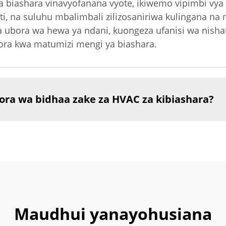
ya biashara vinavyofanana vyote, ikiwemo vipimbi vya
ti, na suluhu mbalimbali zilizosaniriwa kulingana na
 ubora wa hewa ya ndani, kuongeza ufanisi wa nisha
ora kwa matumizi mengi ya biashara.
ora wa bidhaa zake za HVAC za kibiashara?
Maudhui yanayohusiana