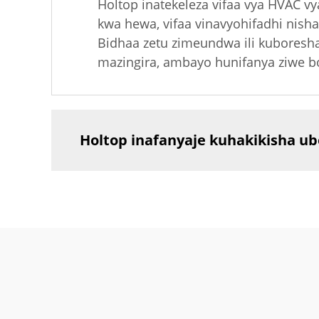
Holtop inatekeleza vifaa vya HVAC v
kwa hewa, vifaa vinavyohifadhi nisha
Bidhaa zetu zimeundwa ili kuboresha
mazingira, ambayo hunifanya ziwe b
Holtop inafanyaje kuhakikisha ub