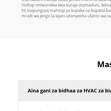
Holtop vimeundwa kwa kutaja utamaduni, ikitoa
hii inapunguza mahitaji ya kupaka na kupatia b
mradi wa jengo la kijani ulionyesha ufanisi wa s
Mas
Aina gani za bidhaa za HVAC za b