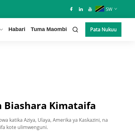
SW
Habari
Tuma Maombi
Pata Nukuu
a Biashara Kimataifa
a katika Aziya, Ulaya, Amerika ya Kaskazini, na
ifa kote ulimwenguni.