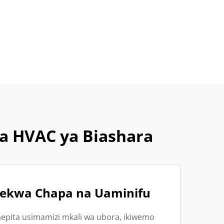
a HVAC ya Biashara
ekwa Chapa na Uaminifu
mepita usimamizi mkali wa ubora, ikiwemo