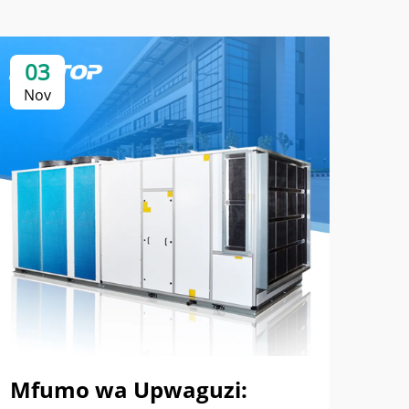
03
0
Nov
No
Mfumo wa Upwaguzi:
Ma