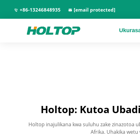
+86-13246848935
[email protected]
Ukuras
Holtop: Kutoa Ubadi
Holtop inajulikana kwa suluhu zake zinazotoa u
Afrika. Uhakika wetu