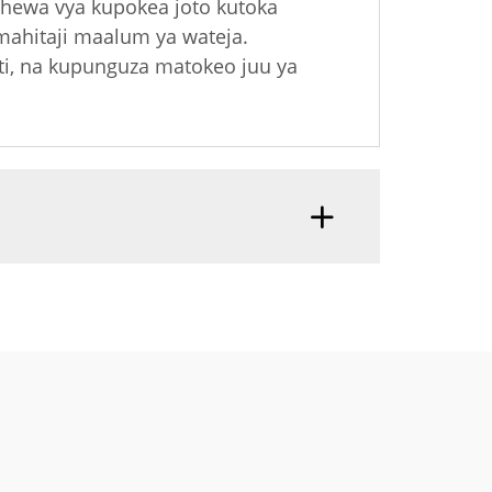
 hewa vya kupokea joto kutoka
 mahitaji maalum ya wateja.
ti, na kupunguza matokeo juu ya