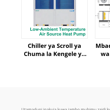
Chiller ya Scroll ya
Mbad
Chuma la Kengele ya
wa 
Mapumziko ya Upepo
He
la Joto la Takriban la
Upepo
Utamaduni inakuja kuwa jambo muhimu zaidi kwa