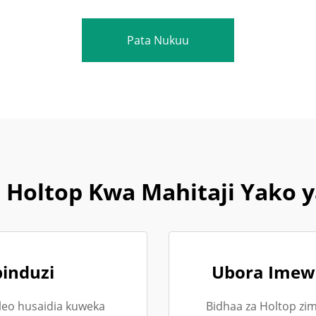
Pata Nukuu
 Holtop Kwa Mahitaji Yako y
pinduzi
Ubora Imew
leo husaidia kuweka
Bidhaa za Holtop zi