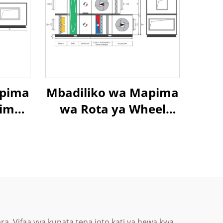
apima
Mbadiliko wa Mapima
pima
wa Rota ya Wheel
r Air
Exchanger Air To Air
overy
Heat Recovery Air
nit
Handling Unit
 Vifaa vya kupata tena joto kati ya hewa kwa