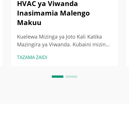
HVAC ya Viwanda
Inasimamia Malengo
Makuu
Kuelewa Mizinga ya Joto Kali Katika
Mazingira ya Viwanda. Kubaini mizinga
ya joto kali katika majengo ya viwanda.
TAZAMA ZAIDI
Wakati shughuli za viwanda
zinasababisha joto zaidi kuliko mfumo
wa upepo wa kawaida unaweza
kushughulikia, tunapata kile
kinachoitwa mizinga ya joto kali. Katika
vifaa vya kutembeza na...