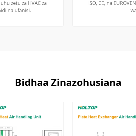
uluhu zetu za HVAC za
ISO, CE, na EUROVENT
idi na ufanisi.
wa
Bidhaa Zinazohusiana