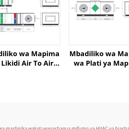
iliko wa Mapima
Mbadiliko wa M
Likidi Air To Air
wa Plati ya Ma
at Recovery Air
ya Heat Exchange
Handling Unit
To Air Heat Rec
Air Handling U
 mashirika wakati wanachagua mifumo ya HVAC ya biashara.