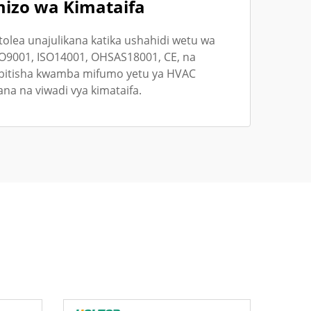
izo wa Kimataifa
olea unajulikana katika ushahidi wetu wa
SO9001, ISO14001, OHSAS18001, CE, na
ibitisha kwamba mifumo yetu ya HVAC
ana na viwadi vya kimataifa.