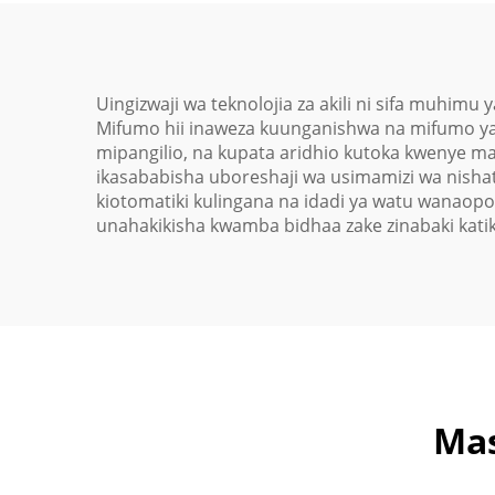
Uingizwaji wa teknolojia za akili ni sifa muhimu 
Mifumo hii inaweza kuunganishwa na mifumo ya 
mipangilio, na kupata aridhio kutoka kwenye ma
ikasababisha uboreshaji wa usimamizi wa nish
kiotomatiki kulingana na idadi ya watu wanaopok
unahakikisha kwamba bidhaa zake zinabaki katika
Mas