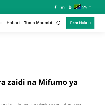
SW
Habari
Tuma Maombi
Pata Nukuu
ra zaidi na Mifumo ya
imeundwa ili kuunda mazingira ya ndani ambayo