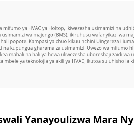
ya mifumo ya HVAC ya Holtop, ikiwezesha usimamizi na udhibiti
usimamizi wa majengo (BMS), ikiruhusu wafanyikazi wa maj
hali popote. Kampasi ya chuo kikuu nchini Uingereza iliuma
ati na kupungua gharama za usimamizi. Uwezo wa mifumo hi
ea mahali na hali ya hewa uliwezesha uboreshaji zaidi wa u
 mbele ya teknolojia ya akili ya HVAC, ikutoa suluhisho la k
wali Yanayoulizwa Mara Ny