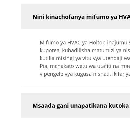
Nini kinachofanya mifumo ya HVAC
Mifumo ya HVAC ya Holtop inajumuish
kupotea, kubadilisha matumizi ya nis
kutilia misingi ya vitu vya utendaji 
Pia, mchakato wetu wa utafiti na m
vipengele vya kugusa nishati, ikifan
Msaada gani unapatikana kutok