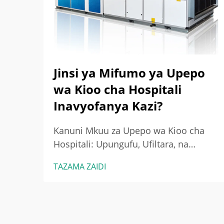
Jinsi ya Mifumo ya Upepo
wa Kioo cha Hospitali
Inavyofanya Kazi?
Kanuni Mkuu za Upepo wa Kioo cha
Hospitali: Upungufu, Ufiltara, na
Mtiririko wa Upepo Unaotoka Kwa
TAZAMA ZAIDI
Mwelekeo Maalum Kama Mikakati
Msingi. Kioo cha uchunguzi cha sasa
kinaamini mikakati mitatu kuu ya
kudumisha eneo la uchunguzi