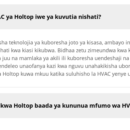
 ya Holtop iwe ya kuvutia nishati?
a teknolojia ya kuboresha joto ya kisasa, ambayo in
hati kwa kiasi kikubwa. Bidhaa zetu zimeundwa kwa ku
wa juu na mamlaka ya akili ili kuboresha uendeshaji n
aendeleo unaofanya kazi kwa nguvu unahakikisha ubo
ya Holtop kuwa mkuu katika suluhisho la HVAC yenye 
a kwa Holtop baada ya kununua mfumo wa H