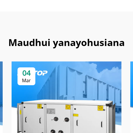
Maudhui yanayohusiana
04
Mar