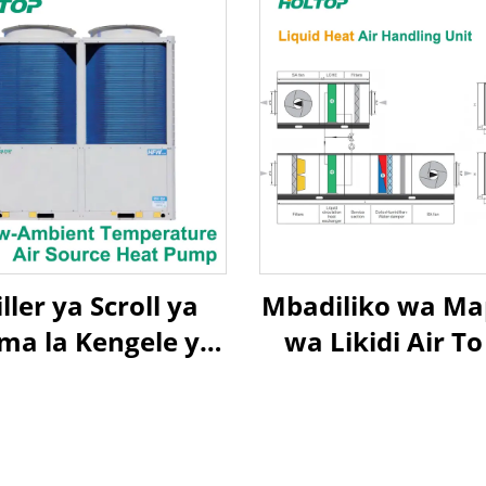
ller ya Scroll ya
Mbadiliko wa M
ma la Kengele ya
wa Likidi Air To
umziko ya Upepo
Heat Recovery 
oto la Takriban la
Handling Uni
Upepo