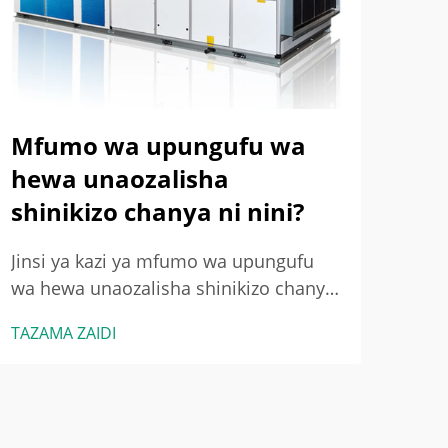
Kipi
TAZA
Nini
Maa
wa 
tofa
Mfumo wa upungufu wa
shin
juml
hewa unaozalisha
kuch
shinikizo chanya ni nini?
kufa
Jinsi ya kazi ya mfumo wa upungufu
wa hewa unaozalisha shinikizo chanya:
Mtiririko wa Msingi: Kuzalisha na
TAZAMA ZAIDI
Kubadilisha Hewa kwa Utaalamu.
Mifumo ya upungufu wa hewa
unaozalisha shinikizo chanya, ambayo
mara nyingi huuitwa PPV, yanafanya