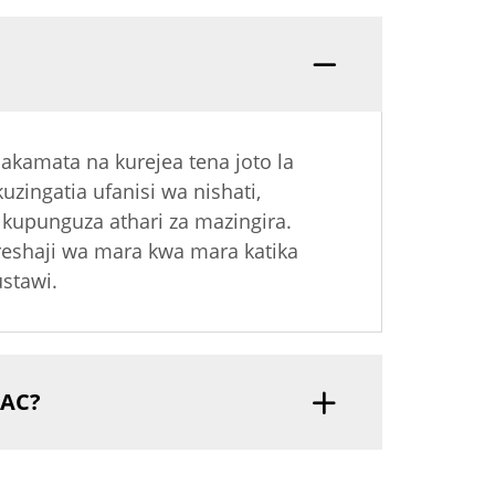
akamata na kurejea tena joto la
zingatia ufanisi wa nishati,
a kupunguza athari za mazingira.
reshaji wa mara kwa mara katika
ustawi.
VAC?