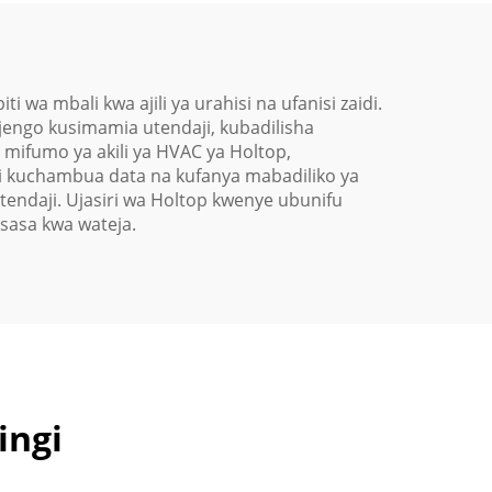
 wa mbali kwa ajili ya urahisi na ufanisi zaidi.
engo kusimamia utendaji, kubadilisha
 mifumo ya akili ya HVAC ya Holtop,
i kuchambua data na kufanya mabadiliko ya
tendaji. Ujasiri wa Holtop kwenye ubunifu
isasa kwa wateja.
ingi