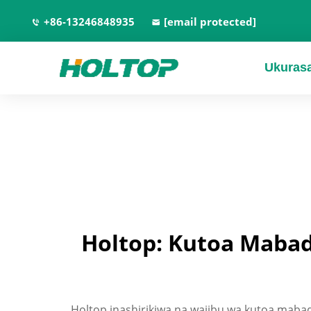
+86-13246848935
[email protected]
Ukuras
Holtop: Kutoa Mabadi
Holtop inashirikiwa na wajibu wa kutoa mabad