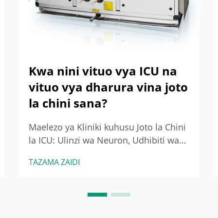
Kwa nini vituo vya ICU na
vituo vya dharura vina joto
la chini sana?
Maelezo ya Kliniki kuhusu Joto la Chini
la ICU: Ulinzi wa Neuron, Udhibiti wa
Maambukizo, na Viwajibikaji vya
TAZAMA ZAIDI
Kibinafsi Jinsi ya Ukaguzi wa Joto wa
Kipekee na Kuzuia Uchungu
Unavyoimarisha Matokeo kwa
Wagonjwa wenye udharura wa ubongo