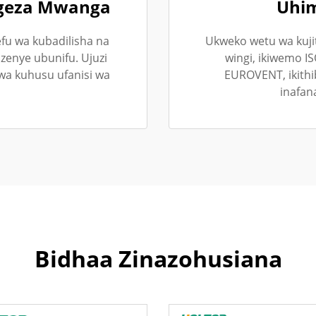
ngeza Mwanga
Uhim
fu wa kubadilisha na
Ukweko wetu wa kujit
 zenye ubunifu. Ujuzi
wingi, ikiwemo I
wa kuhusu ufanisi wa
EUROVENT, ikith
inafan
Bidhaa Zinazohusiana