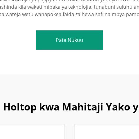
ushinda kila wakati mipaka ya teknolojia, tunabuni suluhu amb
mba wateja wetu wanapokea faida za hewa safi na mpya pamo
Pata Nukuu
 Holtop kwa Mahitaji Yako 