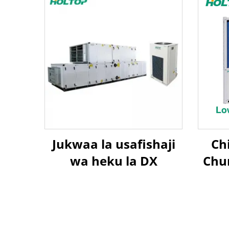
Jukwaa la usafishaji
Chi
wa heku la DX
Chu
Map
la J