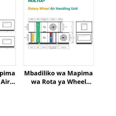
apima
Mbadiliko wa Mapima
 Air
wa Rota ya Wheel
Air
Exchanger Air To Air
t
Heat Recovery Air
Handling Unit