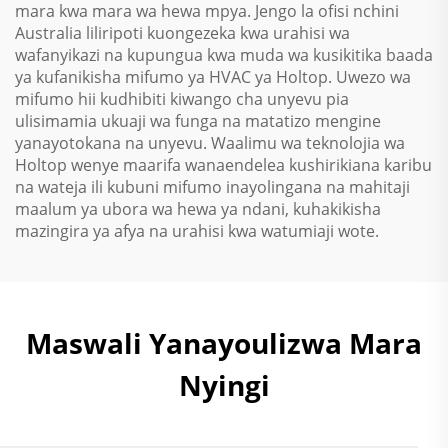
mara kwa mara wa hewa mpya. Jengo la ofisi nchini
Australia liliripoti kuongezeka kwa urahisi wa
wafanyikazi na kupungua kwa muda wa kusikitika baada
ya kufanikisha mifumo ya HVAC ya Holtop. Uwezo wa
mifumo hii kudhibiti kiwango cha unyevu pia
ulisimamia ukuaji wa funga na matatizo mengine
yanayotokana na unyevu. Waalimu wa teknolojia wa
Holtop wenye maarifa wanaendelea kushirikiana karibu
na wateja ili kubuni mifumo inayolingana na mahitaji
maalum ya ubora wa hewa ya ndani, kuhakikisha
mazingira ya afya na urahisi kwa watumiaji wote.
Maswali Yanayoulizwa Mara
Nyingi