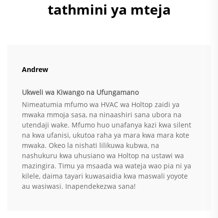
tathmini ya mteja
Andrew
Ukweli wa Kiwango na Ufungamano
Nimeatumia mfumo wa HVAC wa Holtop zaidi ya
mwaka mmoja sasa, na ninaashiri sana ubora na
utendaji wake. Mfumo huo unafanya kazi kwa silent
na kwa ufanisi, ukutoa raha ya mara kwa mara kote
mwaka. Okeo la nishati lilikuwa kubwa, na
nashukuru kwa uhusiano wa Holtop na ustawi wa
mazingira. Timu ya msaada wa wateja wao pia ni ya
kilele, daima tayari kuwasaidia kwa maswali yoyote
au wasiwasi. Inapendekezwa sana!