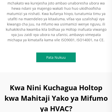
mchakato wa kurejesha joto ambao unaboresha ubora wa
hewa ndani ya majengo wakati huo huo ukidhoofisha
matumizi ya nishati. Kwa kufanya hivyo, tunatumia timu ya
utafiti na maendeleo ya kitaaluma, vifaa vya uzalishaji vya
kiwango cha juu, na mfumo wa usimamizi wenye nguvu, ili
kuhakikisha kwamba kila bidhaa ya Holtop inafuata viwango
vya juu zaidi vya ubora na ufanisi, ambavyo vimepata
michapa ya kimataifa kama vile ISO9001, ISO14001, na CE.
Pata Nukuu
Kwa Nini Kuchagua Holtop
kwa Mahitaji Yako ya Mifumo
ya HVAC?