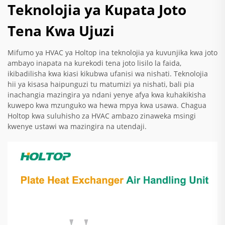
Teknolojia ya Kupata Joto
Tena Kwa Ujuzi
Mifumo ya HVAC ya Holtop ina teknolojia ya kuvunjika kwa joto
ambayo inapata na kurekodi tena joto lisilo la faida,
ikibadilisha kwa kiasi kikubwa ufanisi wa nishati. Teknolojia
hii ya kisasa haipunguzi tu matumizi ya nishati, bali pia
inachangia mazingira ya ndani yenye afya kwa kuhakikisha
kuwepo kwa mzunguko wa hewa mpya kwa usawa. Chagua
Holtop kwa suluhisho za HVAC ambazo zinaweka msingi
kwenye ustawi wa mazingira na utendaji.