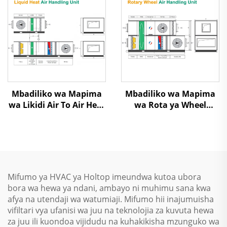
Mbadiliko wa Mapima
Mbadiliko wa Mapima
wa Likidi Air To Air Heat
wa Rota ya Wheel
Recovery Air Handling
Exchanger Air To Air
Unit
Heat Recovery Air
Handling Unit
Mifumo ya HVAC ya Holtop imeundwa kutoa ubora
bora wa hewa ya ndani, ambayo ni muhimu sana kwa
afya na utendaji wa watumiaji. Mifumo hii inajumuisha
vifiltari vya ufanisi wa juu na teknolojia za kuvuta hewa
za juu ili kuondoa vijidudu na kuhakikisha mzunguko wa