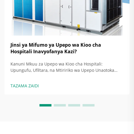
Jinsi ya Mifumo ya Upepo wa Kioo cha
Hospitali Inavyofanya Kazi?
Kanuni Mkuu za Upepo wa Kioo cha Hospitali:
Upungufu, Ufiltara, na Mtiririko wa Upepo Unaotoka
Kwa Mwelekeo Maalum Kama Mikakati Msingi. Kioo cha
uchunguzi cha sasa kinaamini mikakati mitatu kuu ya
TAZAMA ZAIDI
kudumisha eneo la uchunguzi lisilokuwa na
maambukizo: upungufu wa...