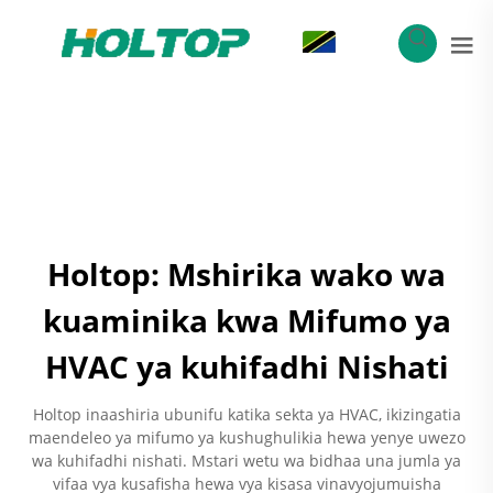
SW
Holtop: Mshirika wako wa
kuaminika kwa Mifumo ya
HVAC ya kuhifadhi Nishati
Holtop inaashiria ubunifu katika sekta ya HVAC, ikizingatia
maendeleo ya mifumo ya kushughulikia hewa yenye uwezo
wa kuhifadhi nishati. Mstari wetu wa bidhaa una jumla ya
vifaa vya kusafisha hewa vya kisasa vinavyojumuisha