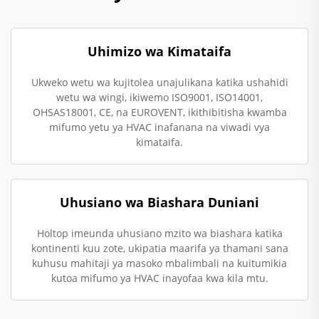
Uhimizo wa Kimataifa
Ukweko wetu wa kujitolea unajulikana katika ushahidi
wetu wa wingi, ikiwemo ISO9001, ISO14001,
OHSAS18001, CE, na EUROVENT, ikithibitisha kwamba
mifumo yetu ya HVAC inafanana na viwadi vya
kimataifa.
Uhusiano wa Biashara Duniani
Holtop imeunda uhusiano mzito wa biashara katika
kontinenti kuu zote, ukipatia maarifa ya thamani sana
kuhusu mahitaji ya masoko mbalimbali na kuitumikia
kutoa mifumo ya HVAC inayofaa kwa kila mtu.