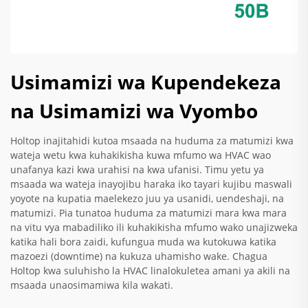
Usimamizi wa Kupendekeza
na Usimamizi wa Vyombo
Holtop inajitahidi kutoa msaada na huduma za matumizi kwa
wateja wetu kwa kuhakikisha kuwa mfumo wa HVAC wao
unafanya kazi kwa urahisi na kwa ufanisi. Timu yetu ya
msaada wa wateja inayojibu haraka iko tayari kujibu maswali
yoyote na kupatia maelekezo juu ya usanidi, uendeshaji, na
matumizi. Pia tunatoa huduma za matumizi mara kwa mara
na vitu vya mabadiliko ili kuhakikisha mfumo wako unajizweka
katika hali bora zaidi, kufungua muda wa kutokuwa katika
mazoezi (downtime) na kukuza uhamisho wake. Chagua
Holtop kwa suluhisho la HVAC linalokuletea amani ya akili na
msaada unaosimamiwa kila wakati.