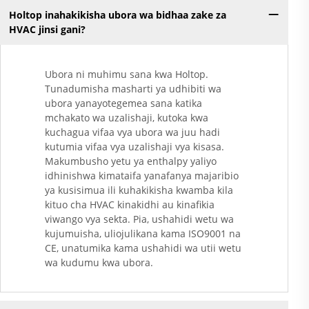
Holtop inahakikisha ubora wa bidhaa zake za
HVAC jinsi gani?
Ubora ni muhimu sana kwa Holtop.
Tunadumisha masharti ya udhibiti wa
ubora yanayotegemea sana katika
mchakato wa uzalishaji, kutoka kwa
kuchagua vifaa vya ubora wa juu hadi
kutumia vifaa vya uzalishaji vya kisasa.
Makumbusho yetu ya enthalpy yaliyo
idhinishwa kimataifa yanafanya majaribio
ya kusisimua ili kuhakikisha kwamba kila
kituo cha HVAC kinakidhi au kinafikia
viwango vya sekta. Pia, ushahidi wetu wa
kujumuisha, uliojulikana kama ISO9001 na
CE, unatumika kama ushahidi wa utii wetu
wa kudumu kwa ubora.