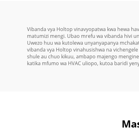
Vibanda vya Holtop vinavyopatwa kwa hewa havisi
matumizi mengi. Ubao mrefu wa vibanda hivi un
Uwezo huu wa kutolewa unyanyapanya mchakato w
vibanda vya Holtop vinahusishwa na vichengele v
shule au chuo kikuu, ambapo majengo mengine y
katika mfumo wa HVAC uliopo, kutoa baridi yeny
Mas