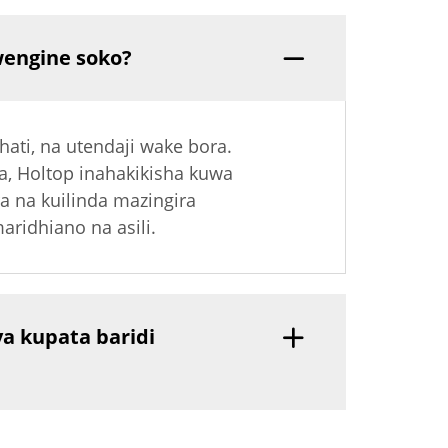
wengine soko?
ati, na utendaji wake bora.
ka, Holtop inahakikisha kuwa
a na kuilinda mazingira
ridhiano na asili.
a kupata baridi