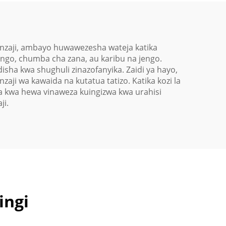
tunzaji, ambayo huwawezesha wateja katika
ngo, chumba cha zana, au karibu na jengo.
ha kwa shughuli zinazofanyika. Zaidi ya hayo,
ji wa kawaida na kutatua tatizo. Katika kozi la
a kwa hewa vinaweza kuingizwa kwa urahisi
ji.
ingi