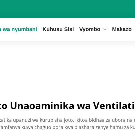
a wa nyumbani
Kuhusu Sisi
Vyombo
Makazo
ko Unaoaminika wa Ventilati
ika upanuzi wa kurupisha joto, ikitoa bidhaa za ubora na u
namfanya kuwa chaguo bora kwa biashara zenye hamu za kut