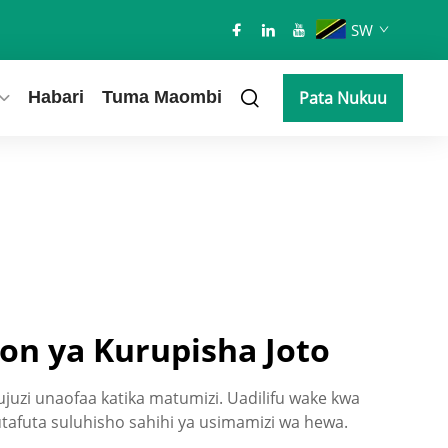
SW
Habari
Tuma Maombi
Pata Nukuu
on ya Kurupisha Joto
juzi unaofaa katika matumizi. Uadilifu wake kwa
afuta suluhisho sahihi ya usimamizi wa hewa.