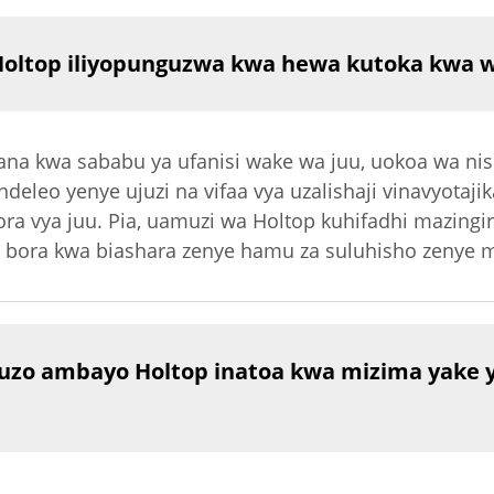
a Holtop iliyopunguzwa kwa hewa kutoka kwa 
ana kwa sababu ya ufanisi wake wa juu, uokoa wa nish
deleo yenye ujuzi na vifaa vya uzalishaji vinavyotaji
ra vya juu. Pia, uamuzi wa Holtop kuhifadhi mazingir
ora kwa biashara zenye hamu za suluhisho zenye ma
auzo ambayo Holtop inatoa kwa mizima yake y