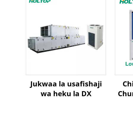
Jukwaa la usafishaji
Chi
wa heku la DX
Chu
Map
la J