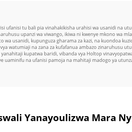
 ufanisi tu bali pia vinahakikisha urahisi wa usanidi na u
aruhusu upanzi wa viwango, ikiwa ni kwenye mkono wa mla
a usanidi, kupunguza gharama za kazi, na kuondoa kuzidis
ya watumiaji na zana za kufafanua ambazo zinaruhusu utunza
anahitaji kupatwa baridi, vibanda vya Holtop vinavyopatw
e uaminifu na ufanisi pamoja na mahitaji madogo ya utunza
wali Yanayoulizwa Mara Ny