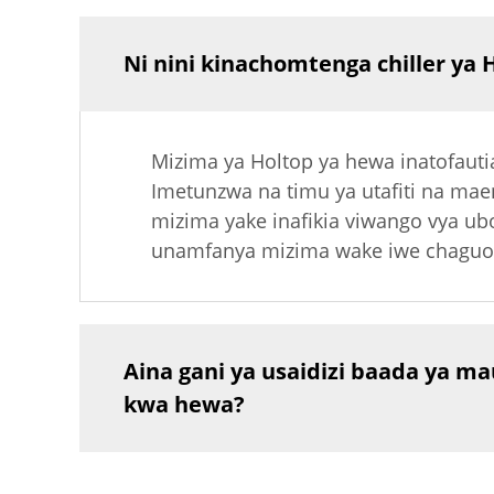
Ni nini kinachomtenga chiller y
Mizima ya Holtop ya hewa inatofauti
Imetunzwa na timu ya utafiti na maen
mizima yake inafikia viwango vya ubo
unamfanya mizima wake iwe chaguo b
Aina gani ya usaidizi baada ya m
kwa hewa?