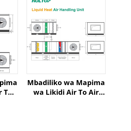
apima
Mbadiliko wa Mapima
r To
wa Likidi Air To Air
y Air
Heat Recovery Air
t
Handling Unit