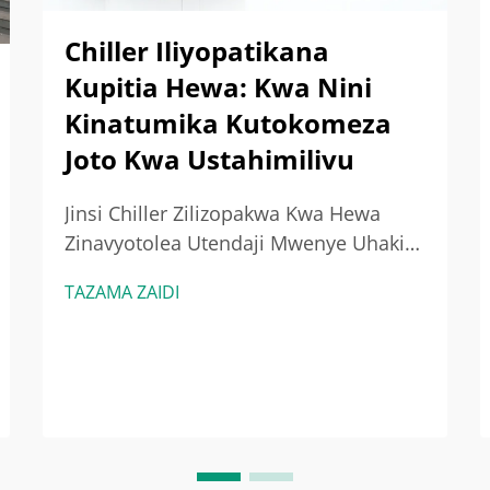
Chiller Iliyopatikana
Kupitia Hewa: Kwa Nini
Kinatumika Kutokomeza
Joto Kwa Ustahimilivu
Jinsi Chiller Zilizopakwa Kwa Hewa
Zinavyotolea Utendaji Mwenye Uhakika
Na Uthabiti Kuelewa Uthabiti Wa
TAZAMA ZAIDI
Utendaji Wa Chiller Zilizopakwa Kwa
Hewa Chiller zilizopakwa kwa hewa
zinasonga kwa uhakika zaidi kwa
sababu husimamia kutoa joto kwa njia
rahisi na zina uwezo mwingi...