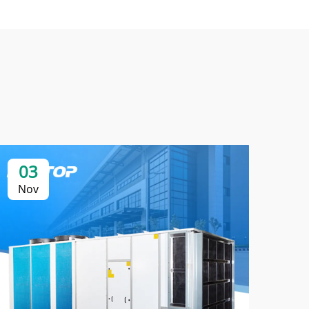
03
0
Nov
No