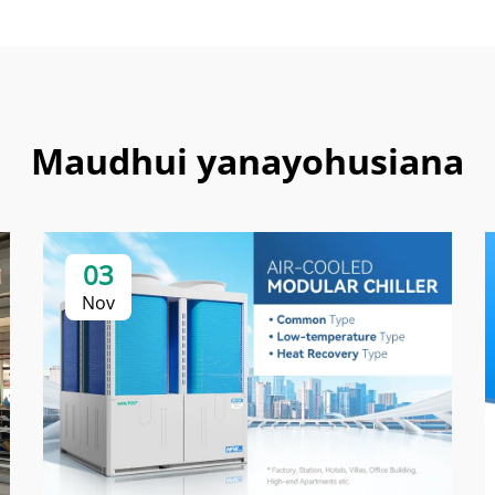
Maudhui yanayohusiana
03
Nov