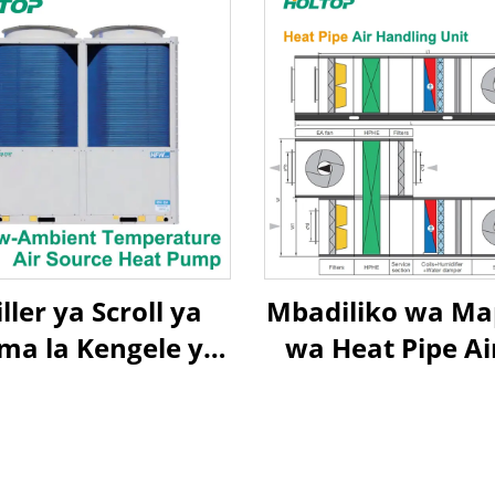
ller ya Scroll ya
Mbadiliko wa M
ma la Kengele ya
wa Heat Pipe Ai
umziko ya Upepo
Air Heat Recover
oto la Takriban la
Handling Uni
Upepo