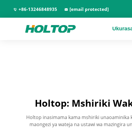
+86-13246848935
[email protected]
Ukuras
Holtop: Mshiriki Wa
Holtop inasimama kama mshiriki unaoaminika kat
maongezi ya wateja na ustawi wa mazingira u