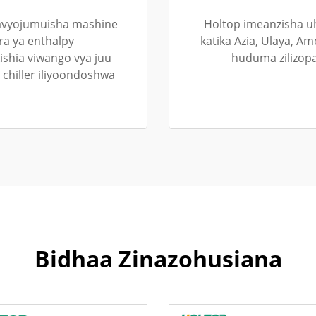
inavyojumuisha mashine
Holtop imeanzisha u
ra ya enthalpy
katika Azia, Ulaya, Am
kishia viwango vya juu
huduma zilizopa
 chiller iliyoondoshwa
Bidhaa Zinazohusiana