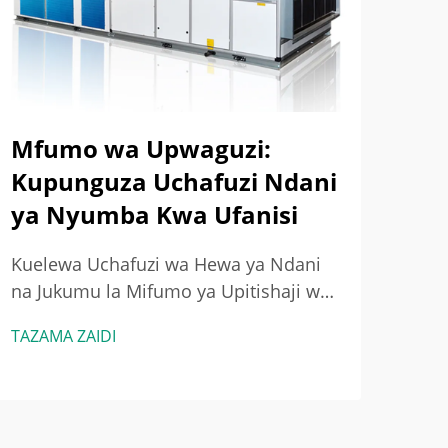
Mfumo wa Upwaguzi:
Ma
Kupunguza Uchafuzi Ndani
Na
ya Nyumba Kwa Ufanisi
Ina
Mb
Kuelewa Uchafuzi wa Hewa ya Ndani
na Jukumu la Mifumo ya Upitishaji wa
Kut
Hewa Vyanzo vya Kawaida vya
Kupo
TAZAMA ZAIDI
Uchafuzi wa Hewa ya Ndani na
Bias
TAZA
Madhara Yake kwa Afya Majengo leo
HVA
yana jinga la vitu vya sumu.
Kupo
Tunazungumzia mambo kama vile
mfu