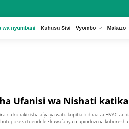
a wa nyumbani
Kuhusu Sisi
Vyombo
Makazo
a Ufanisi wa Nishati katik
ira na kuhakikisha afya ya watu kupitia bidhaa za HVAC za b
 hutupokeza tuendelee kuwafanya mapinduzi na kuboresha