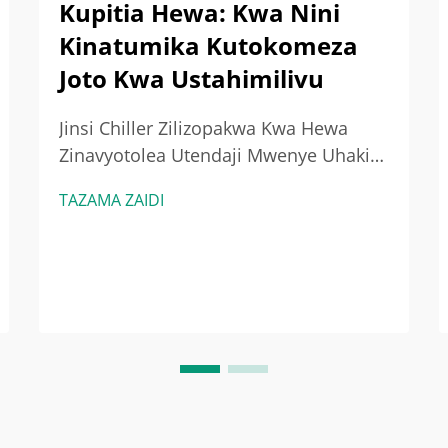
Kupitia Hewa: Kwa Nini
Kinatumika Kutokomeza
Joto Kwa Ustahimilivu
Jinsi Chiller Zilizopakwa Kwa Hewa
Zinavyotolea Utendaji Mwenye Uhakika
Na Uthabiti Kuelewa Uthabiti Wa
TAZAMA ZAIDI
Utendaji Wa Chiller Zilizopakwa Kwa
Hewa Chiller zilizopakwa kwa hewa
zinasonga kwa uhakika zaidi kwa
sababu husimamia kutoa joto kwa njia
rahisi na zina uwezo mwingi...