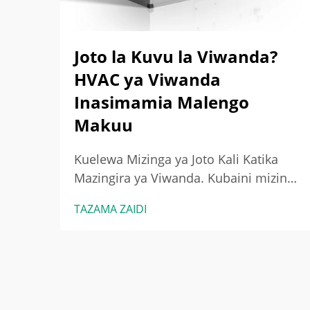
Joto la Kuvu la Viwanda?
HVAC ya Viwanda
Inasimamia Malengo
Makuu
Kuelewa Mizinga ya Joto Kali Katika
Mazingira ya Viwanda. Kubaini mizinga
ya joto kali katika majengo ya viwanda.
TAZAMA ZAIDI
Wakati shughuli za viwanda
zinasababisha joto zaidi kuliko mfumo
wa upepo wa kawaida unaweza
kushughulikia, tunapata kile
kinachoitwa mizinga ya joto kali. Katika
vifaa vya kutembeza na...