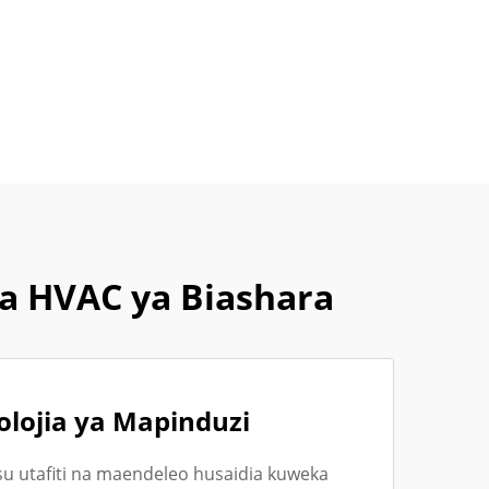
a HVAC ya Biashara
lojia ya Mapinduzi
u utafiti na maendeleo husaidia kuweka