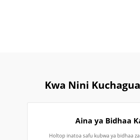
Kwa Nini Kuchagua
Aina ya Bidhaa K
Holtop inatoa safu kubwa ya bidhaa za