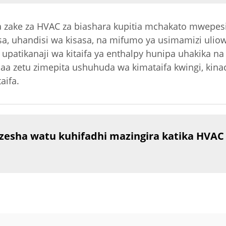
a zake za HVAC za biashara kupitia mchakato mwepesi
sa, uhandisi wa kisasa, na mifumo ya usimamizi ulio
patikanaji wa kitaifa ya enthalpy hunipa uhakika na u
haa zetu zimepita ushuhuda wa kimataifa kwingi, kina
aifa.
sha watu kuhifadhi mazingira katika HVAC y