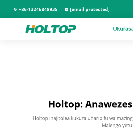
+86-13246848935
[email protected]
Ukuras
Holtop: Anawezesh
Holtop inajitolea kukuza uharibifu wa mazing
Malengo yetu