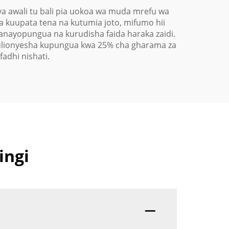
 awali tu bali pia uokoa wa muda mrefu wa
wa kuupata tena na kutumia joto, mifumo hii
yanayopungua na kurudisha faida haraka zaidi.
ulionyesha kupungua kwa 25% cha gharama za
adhi nishati.
ingi