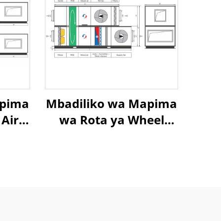
apima
Mbadiliko wa Mapima
 Air
wa Rota ya Wheel
Air
Exchanger Air To Air
t
Heat Recovery Air
Handling Unit