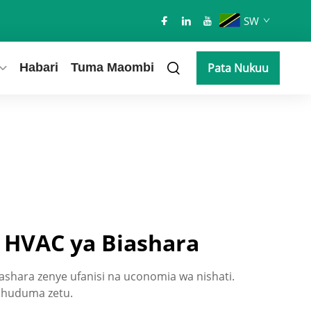
SW
Habari
Tuma Maombi
Pata Nukuu
a HVAC ya Biashara
iashara zenye ufanisi na uconomia wa nishati.
 huduma zetu.