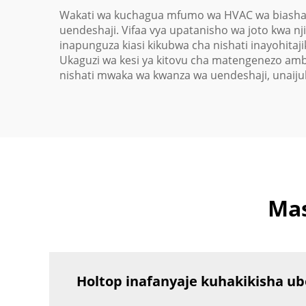
Wakati wa kuchagua mfumo wa HVAC wa biashara
uendeshaji. Vifaa vya upatanisho wa joto kwa nj
inapunguza kiasi kikubwa cha nishati inayohitaj
Ukaguzi wa kesi ya kitovu cha matengenezo a
nishati mwaka wa kwanza wa uendeshaji, unaijuli
Mas
Holtop inafanyaje kuhakikisha ub