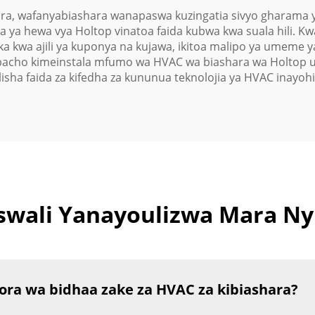
, wafanyabiashara wanapaswa kuzingatia sivyo gharama ya
ia ya hewa vya Holtop vinatoa faida kubwa kwa suala hili. K
ika kwa ajili ya kuponya na kujawa, ikitoa malipo ya umeme 
mbacho kimeinstala mfumo wa HVAC wa biashara wa Holtop 
sha faida za kifedha za kununua teknolojia ya HVAC inayohif
wali Yanayoulizwa Mara Ny
ora wa bidhaa zake za HVAC za kibiashara?