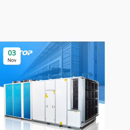
03
0
Nov
No