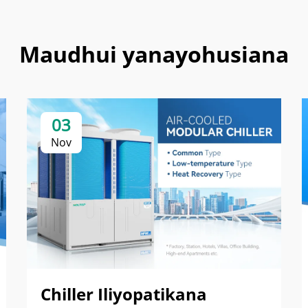
Maudhui yanayohusiana
03
Nov
Chiller Iliyopatikana