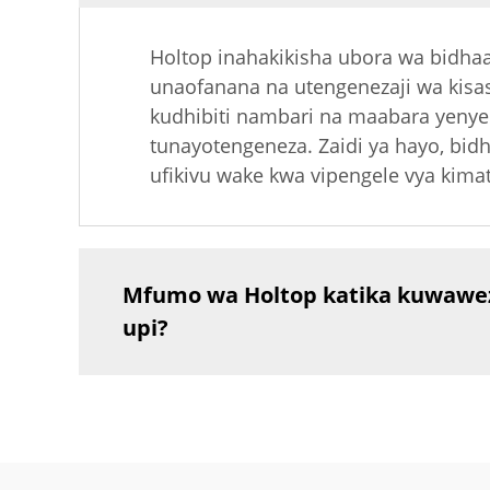
Holtop inahakikisha ubora wa bidha
unaofanana na utengenezaji wa kisa
kudhibiti nambari na maabara yenye u
tunayotengeneza. Zaidi ya hayo, bid
ufikivu wake kwa vipengele vya kimat
Mfumo wa Holtop katika kuwaweze
upi?