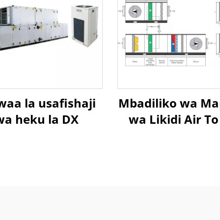
waa la usafishaji
Mbadiliko wa M
wa heku la DX
wa Likidi Air To
Heat Recovery 
Handling Uni