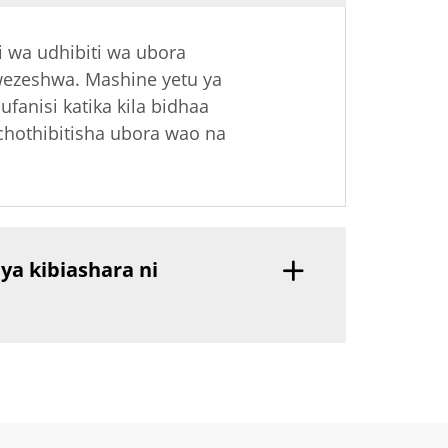
 wa udhibiti wa ubora
wezeshwa. Mashine yetu ya
fanisi katika kila bidhaa
chothibitisha ubora wao na
a kibiashara ni