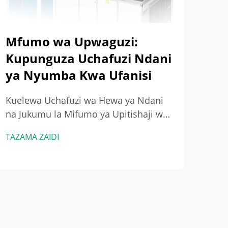
Mfumo wa Upwaguzi:
Ma
Kupunguza Uchafuzi Ndani
Na
ya Nyumba Kwa Ufanisi
Ina
Mb
Kuelewa Uchafuzi wa Hewa ya Ndani
na Jukumu la Mifumo ya Upitishaji wa
Kut
Hewa Vyanzo vya Kawaida vya
Kupo
TAZAMA ZAIDI
Uchafuzi wa Hewa ya Ndani na
Bias
TAZA
Madhara Yake kwa Afya Majengo leo
HVA
yana jinga la vitu vya sumu.
Kupo
Tunazungumzia mambo kama vile
mfu
VOCs kutoka kwa madudu haya ya
na g
kibunifu na mabaki ...
vias
wa H