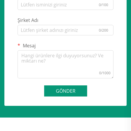
0/100
Şirket Adı
0/200
Mesaj
0/1000
GÖNDER