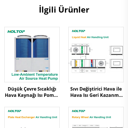
İlgili Ürünler
Düşük Çevre Sıcaklığı
Sıvı Değiştirici Hava ile
Hava Kaynağı Isı Pompe
Hava Isı Geri Kazanma
Hava Soğutmalı
Hava İşleme Ünitesi
Makrolu Soğutıcı