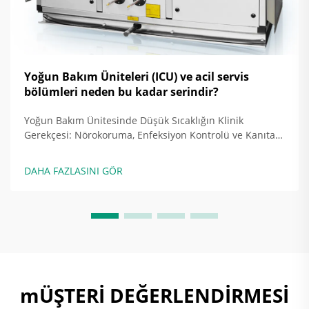
Yoğun Bakım Üniteleri (ICU) ve acil servis
bölümleri neden bu kadar serindir?
Yoğun Bakım Ünitesinde Düşük Sıcaklığın Klinik
Gerekçesi: Nörokoruma, Enfeksiyon Kontrolü ve Kanıta
Dayalı Hedefler Hedefe Yönelik Hipotermi ve Ateş
Bastırma, Beyin Yaralanması ve Sepis Hastalarında
DAHA FAZLASINI GÖR
Sonuçları Nasıl İyileştirir? Yoğun Bakım Ünitesi
sıcaklıklarını daha serin tarafta tutmak...
mÜŞTERİ DEĞERLENDİRMESİ