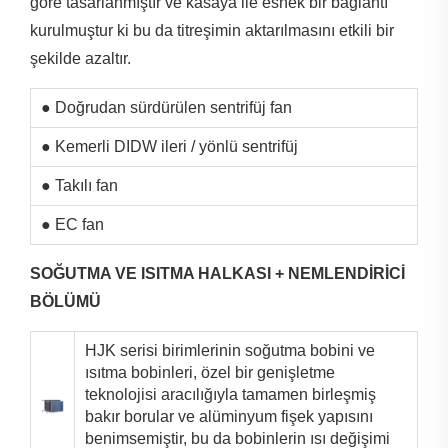
göre tasarlanmıştır ve kasaya ile esnek bir bağlantı
kurulmuştur ki bu da titreşimin aktarılmasını etkili bir
şekilde azaltır.
● Doğrudan sürdürülen sentrifüj fan
● Kemerli DIDW ileri / yönlü sentrifüj
● Takılı fan
● EC fan
SOĞUTMA VE ISITMA HALKASI + NEMLENDİRİCİ
BÖLÜMÜ
HJK serisi birimlerinin soğutma bobini ve
ısıtma bobinleri, özel bir genişletme
teknolojisi aracılığıyla tamamen birleşmiş
bakır borular ve alüminyum fişek yapısını
benimsemiştir, bu da bobinlerin ısı değişimi