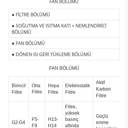
FAN BÖLÜMÜ
● FİLTRE BÖLÜMÜ
● SOĞUTMA VE ISITMA KATI + NEMLENDİRİCİ
BÖLÜMÜ
● FAN BÖLÜMÜ
● DÖNEN ISI GERİ YÜKLEME BÖLÜMÜ
FAN BÖLÜMÜ
Aktif
Birincil
Orta
Hepa
Elektrostatik
Karbon
Filtre
Filtre
Filtre
Filtre
Filtre
Filtre,
yüksek
Güçlü
F5-
H13-
basınç
G2-G4
emme
F9
H14
altında