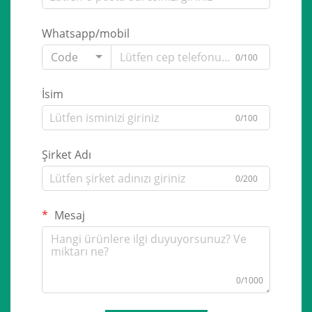
Whatsapp/mobil
Code
0/100
İsim
0/100
Şirket Adı
0/200
Mesaj
0/1000