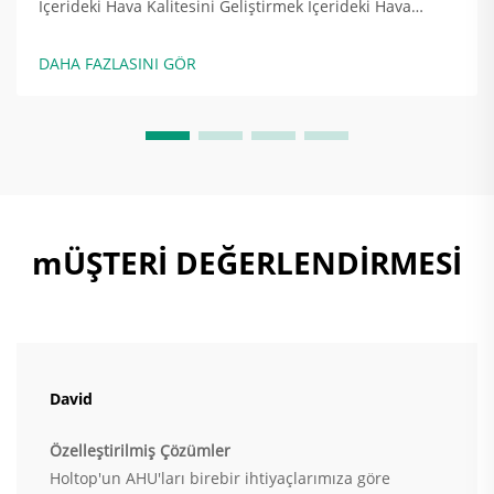
İçerideki Hava Kalitesini Geliştirmek İçerideki Hava
Kalitesini (IAQ) ve Sağlık Etkilerini Anlamak İçerideki
kötü hava kalitesi gerçekten insanlara zarar veriyor, baş
DAHA FAZLASINI GÖR
ağrısı, yorgunluk ve sorunlara neden oluyor...
mÜŞTERİ DEĞERLENDİRMESİ
David
Özelleştirilmiş Çözümler
Holtop'un AHU'ları birebir ihtiyaçlarımıza göre