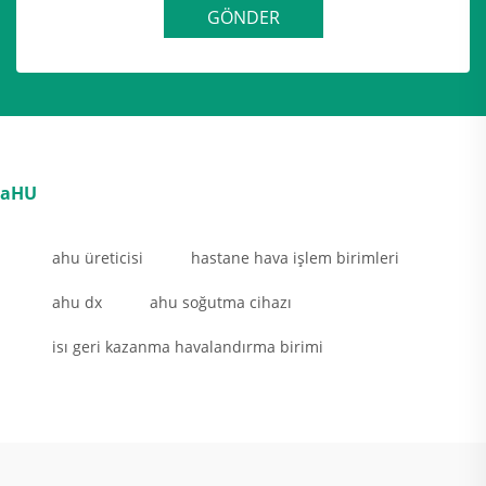
GÖNDER
aHU
ahu üreticisi
hastane hava işlem birimleri
ahu dx
ahu soğutma cihazı
isı geri kazanma havalandırma birimi