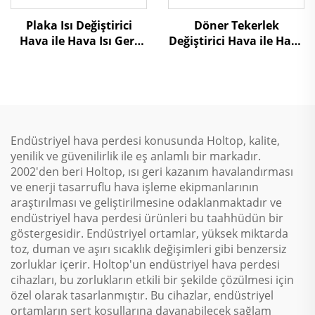
Plaka Isı Değiştirici
Döner Tekerlek
Hava ile Hava Isı Geri
Değiştirici Hava ile Hava
Kazanma Hava İşleme
Isı Geri Kazanma Hava
Ünitesi
İşleme Ünitesi
Endüstriyel hava perdesi konusunda Holtop, kalite,
yenilik ve güvenilirlik ile eş anlamlı bir markadır.
2002'den beri Holtop, ısı geri kazanım havalandırması
ve enerji tasarruflu hava işleme ekipmanlarının
araştırılması ve geliştirilmesine odaklanmaktadır ve
endüstriyel hava perdesi ürünleri bu taahhüdün bir
göstergesidir. Endüstriyel ortamlar, yüksek miktarda
toz, duman ve aşırı sıcaklık değişimleri gibi benzersiz
zorluklar içerir. Holtop'un endüstriyel hava perdesi
cihazları, bu zorlukların etkili bir şekilde çözülmesi için
özel olarak tasarlanmıştır. Bu cihazlar, endüstriyel
ortamların sert koşullarına dayanabilecek sağlam