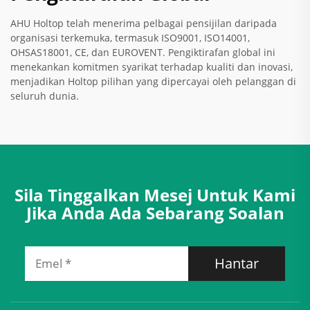
AHU Holtop telah menerima pelbagai pensijilan daripada
organisasi terkemuka, termasuk ISO9001, ISO14001,
OHSAS18001, CE, dan EUROVENT. Pengiktirafan global ini
menekankan komitmen syarikat terhadap kualiti dan inovasi,
menjadikan Holtop pilihan yang dipercayai oleh pelanggan di
seluruh dunia.
Sila Tinggalkan Mesej Untuk Kami
Jika Anda Ada Sebarang Soalan
Hantar