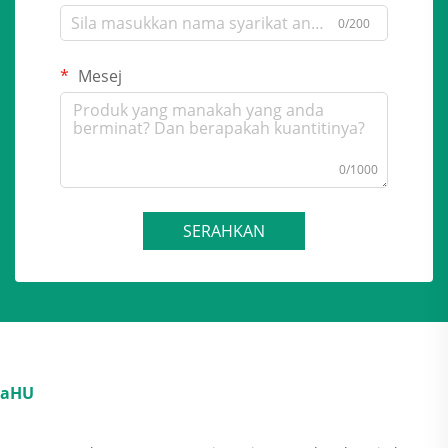
0/200
Mesej
0/1000
SERAHKAN
aHU