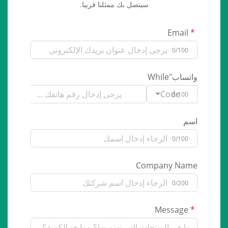
سيتصل بك ممثلنا قريبا.
Email
0/100
واتساب"While
Code
0/100
اسم
0/100
Company Name
0/200
Message