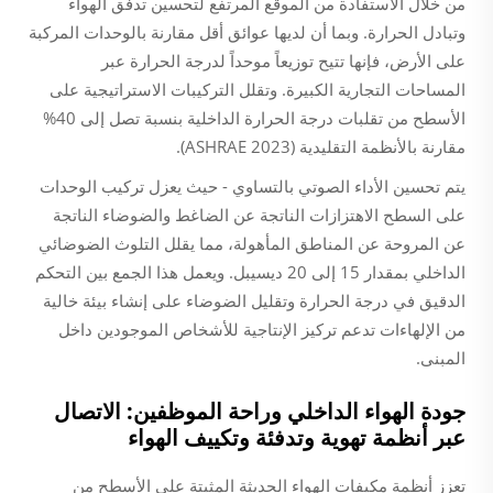
من خلال الاستفادة من الموقع المرتفع لتحسين تدفق الهواء
وتبادل الحرارة. وبما أن لديها عوائق أقل مقارنة بالوحدات المركبة
على الأرض، فإنها تتيح توزيعاً موحداً لدرجة الحرارة عبر
المساحات التجارية الكبيرة. وتقلل التركيبات الاستراتيجية على
الأسطح من تقلبات درجة الحرارة الداخلية بنسبة تصل إلى 40%
مقارنة بالأنظمة التقليدية (ASHRAE 2023).
يتم تحسين الأداء الصوتي بالتساوي - حيث يعزل تركيب الوحدات
على السطح الاهتزازات الناتجة عن الضاغط والضوضاء الناتجة
عن المروحة عن المناطق المأهولة، مما يقلل التلوث الضوضائي
الداخلي بمقدار 15 إلى 20 ديسيبل. ويعمل هذا الجمع بين التحكم
الدقيق في درجة الحرارة وتقليل الضوضاء على إنشاء بيئة خالية
من الإلهاءات تدعم تركيز الإنتاجية للأشخاص الموجودين داخل
المبنى.
جودة الهواء الداخلي وراحة الموظفين: الاتصال
عبر أنظمة تهوية وتدفئة وتكييف الهواء
تعزز أنظمة مكيفات الهواء الحديثة المثبتة على الأسطح من