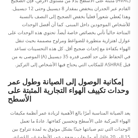
(HVAC) مثبتة على الأسطح بدلاً من مستوى الأرض، فإن الضجيج
القادم عبر الجدران ينخفض بمقدار 8 ديسيبل وحتى 12 ديسيبل.
وهذا يُعطي شعوراً فعلياً بخفض الضجيج إلى النصف بالنسبة
للأشخاص الموجودين داخل المبنى. كما أن أفضل الوحدات
المتاحة حالياً تأتي بخصائص خاصة أيضاً. تحتوي هذه الوحدات على
عوازل اهتزازية متطورة للضواغط ومراوح مصممة بحيث تنقل
الهواء بكفاءة مع إحداث ضجيج أقل. كل هذه التحسينات تساعد
في الحفاظ على حد أقصى قدره 35 ديسيبل (A) الموصى به من
قبل ASHRAE للمكاتب التي يحتاج فيها الأشخاص إلى التركيز.
إمكانية الوصول إلى الصيانة وطول عمر
وحدات تكييف الهواء التجارية المثبتة على
الأسطح
يعد الصيانة المناسبة أمرًا بالغ الأهمية لزيادة عمر أنظمة مكيفات
الهواء المركبة على الأسطح وتحسين كفاءتها. عادةً ما تعمل
الوحدات التي تتم صيانتها جيدًا بشكل موثوق به لمدة تتراوح بين
15 إلى 20 عامًا، أي ما يقارب ضعف عمر الأنظمة غير المُصانة،