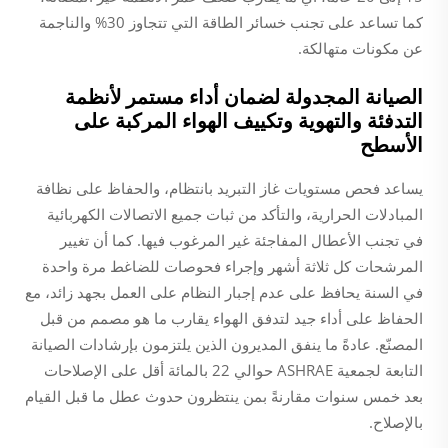
كما تساعد على تجنب خسائر الطاقة التي تتجاوز 30% والناجمة
عن مكونات متهالكة.
الصيانة المجدولة لضمان أداء مستمر لأنظمة
التدفئة والتهوية وتكييف الهواء المركبة على
الأسطح
يساعد فحص مستويات غاز التبريد بانتظام، والحفاظ على نظافة
المبادلات الحرارية، والتأكد من ثبات جميع الاتصالات الكهربائية
في تجنب الأعطال المفاجئة غير المرغوب فيها. كما أن تغيير
المرشحات كل ثلاثة أشهر وإجراء فحوصات للضاغط مرة واحدة
في السنة يحافظ على عدم إجبار النظام على العمل بجهد زائد، مع
الحفاظ على أداء جيد لتدفق الهواء يقارب ما هو مصمم من قبل
المصنّع. عادةً ما ينفق المديرون الذين يلتزمون بإرشادات الصيانة
التابعة لجمعية ASHRAE حوالي 22 بالمائة أقل على الإصلاحات
بعد خمس سنوات مقارنةً بمن ينتظرون حدوث عطل ما قبل القيام
بالإصلاح.