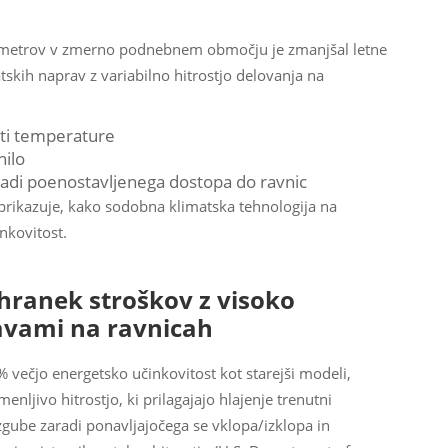
h metrov v zmerno podnebnem območju je zmanjšal letne
tskih naprav z variabilno hitrostjo delovanja na
sti temperature
nilo
aradi poenostavljenega dostopa do ravnic
 prikazuje, kako sodobna klimatska tehnologija na
nkovitost.
ihranek stroškov z visoko
avami na ravnicah
 večjo energetsko učinkovitost kot starejši modeli,
nljivo hitrostjo, ki prilagajajo hlajenje trenutni
zgube zaradi ponavljajočega se vklopa/izklopa in