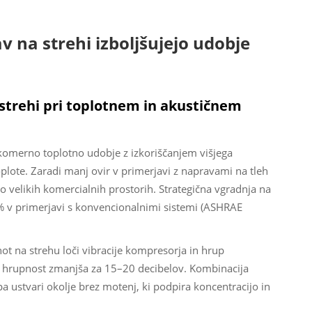
 na strehi izboljšujejo udobje
strehi pri toplotnem in akustičnem
akomerno toplotno udobje z izkoriščanjem višjega
plote. Zaradi manj ovir v primerjavi z napravami na tleh
elikih komercialnih prostorih. Strategična vgradnja na
% v primerjavi s konvencionalnimi sistemi (ASHRAE
ot na strehu loči vibracije kompresorja in hrup
ja hrupnost zmanjša za 15–20 decibelov. Kombinacija
ustvari okolje brez motenj, ki podpira koncentracijo in