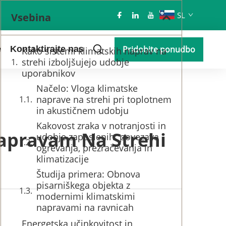
SL
Vsebina
e
Kontaktirajte nas
Pridobite ponudbo
Kako sistemi klimatskih naprav na
strehi izboljšujejo udobje
uporabnikov
Načelo: Vloga klimatske
naprave na strehi pri toplotnem
in akustičnem udobju
Kakovost zraka v notranjosti in
Napravam Na Strehi
udobje zaposlenih: povezava
ogrevanja, prezračevanja in
klimatizacije
Študija primera: Obnova
pisarniškega objekta z
modernimi klimatskimi
napravami na ravnicah
Energetska učinkovitost in