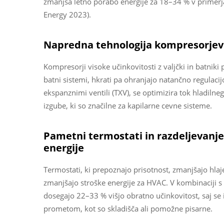
zmanjša letno porabo energije za 18–34 % v primerjav
Energy 2023).
Napredna tehnologija kompresorjev 
Kompresorji visoke učinkovitosti z valjčki in batniki
batni sistemi, hkrati pa ohranjajo natančno regulaci
ekspanznimi ventili (TXV), se optimizira tok hladiln
izgube, ki so značilne za kapilarne cevne sisteme.
Pametni termostati in razdeljevanje
energije
Termostati, ki prepoznajo prisotnost, zmanjšajo hla
zmanjšajo stroške energije za HVAC. V kombinaciji s
dosegajo 22–33 % višjo obratno učinkovitost, saj se
prometom, kot so skladišča ali pomožne pisarne.