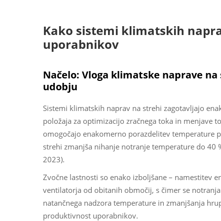
Kako sistemi klimatskih naprav
uporabnikov
Načelo: Vloga klimatske naprave na 
udobju
Sistemi klimatskih naprav na strehi zagotavljajo en
položaja za optimizacijo zračnega toka in menjave to
omogočajo enakomerno porazdelitev temperature po v
strehi zmanjša nihanje notranje temperature do 40 
2023).
Zvočne lastnosti so enako izboljšane – namestitev en
ventilatorja od obitanih območij, s čimer se notran
natančnega nadzora temperature in zmanjšanja hrupa 
produktivnost uporabnikov.