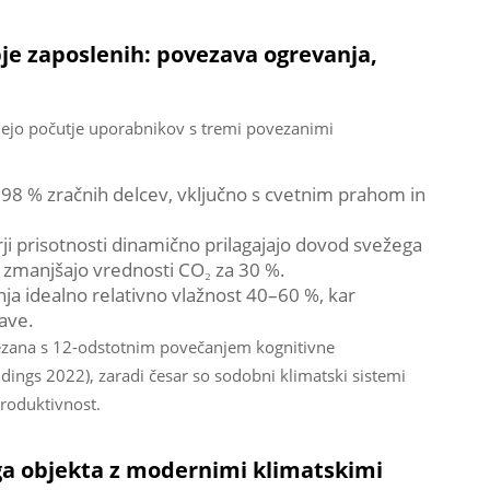
bje zaposlenih: povezava ogrevanja,
ujejo počutje uporabnikov s tremi povezanimi
 98 % zračnih delcev, vključno s cvetnim prahom in
rji prisotnosti dinamično prilagajajo dovod svežega
 zmanjšajo vrednosti CO₂ za 30 %.
ja idealno relativno vlažnost 40–60 %, kar
žave.
ovezana s 12-odstotnim povečanjem kognitivne
dings 2022), zaradi česar so sodobni klimatski sistemi
produktivnost.
ga objekta z modernimi klimatskimi