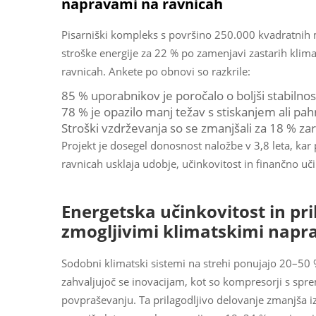
napravami na ravnicah
Pisarniški kompleks s površino 250.000 kvadratni
stroške energije za 22 % po zamenjavi zastarih klima
ravnicah. Ankete po obnovi so razkrile:
85 % uporabnikov je poročalo o boljši stabilno
78 % je opazilo manj težav s stiskanjem ali pah
Stroški vzdrževanja so se zmanjšali za 18 % z
Projekt je dosegel donosnost naložbe v 3,8 leta, kar
ravnicah usklaja udobje, učinkovitost in finančno uči
Energetska učinkovitost in pr
zmogljivimi klimatskimi napr
Sodobni klimatski sistemi na strehi ponujajo 20–50 %
zahvaljujoč se inovacijam, kot so kompresorji s spreme
povpraševanju. Ta prilagodljivo delovanje zmanjša i