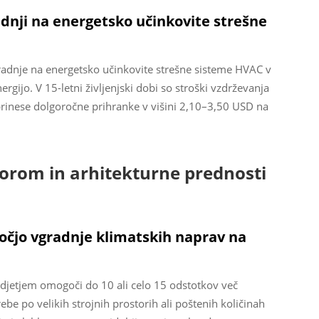
dnji na energetsko učinkovite strešne
adnje na energetsko učinkovite strešne sisteme HVAC v
rgijo. V 15-letni življenjski dobi so stroški vzdrževanja
 prinese dolgoročne prihranke v višini 2,10–3,50 USD na
torom in arhitekturne prednosti
čjo vgradnje klimatskih naprav na
djetjem omogoči do 10 ali celo 15 odstotkov več
ebe po velikih strojnih prostorih ali poštenih količinah