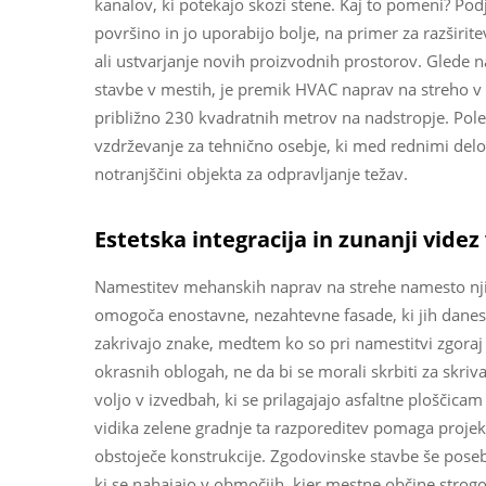
kanalov, ki potekajo skozi stene. Kaj to pomeni? Po
površino in jo uporabijo bolje, na primer za razširite
ali ustvarjanje novih proizvodnih prostorov. Glede na
stavbe v mestih, je premik HVAC naprav na streho v 
približno 230 kvadratnih metrov na nadstropje. Poleg
vzdrževanje za tehnično osebje, ki med rednimi del
notranjščini objekta za odpravljanje težav.
Estetska integracija in zunanji vide
Namestitev mehanskih naprav na strehe namesto nji
omogoča enostavne, nezahtevne fasade, ki jih danes v
zakrivajo znake, medtem ko so pri namestitvi zgoraj a
okrasnih oblogah, ne da bi se morali skrbiti za skri
voljo v izvedbah, ki se prilagajajo asfaltne ploščicam 
vidika zelene gradnje ta razporeditev pomaga projek
obstoječe konstrukcije. Zgodovinske stavbe še posebej
ki se nahajajo v območjih, kjer mestne občine strogo 