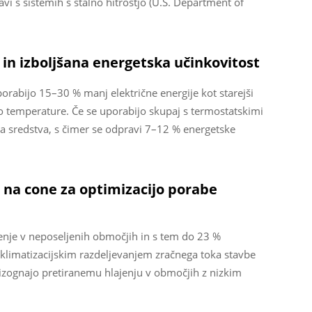
i s sistemih s stalno hitrostjo (U.S. Department of
in izboljšana energetska učinkovitost
 porabijo 15–30 % manj električne energije kot starejši
jo temperature. Če se uporabijo skupaj s termostatskimi
ega sredstva, s čimer se odpravi 7–12 % energetske
 na cone za optimizacijo porabe
jenje v neposeljenih območjih in s tem do 23 %
 klimatizacijskim razdeljevanjem zračnega toka stavbe
 izognajo pretiranemu hlajenju v območjih z nizkim