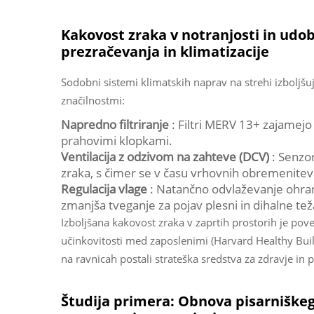
Kakovost zraka v notranjosti in udo
prezračevanja in klimatizacije
Sodobni sistemi klimatskih naprav na strehi izboljš
značilnostmi:
Napredno filtriranje
: Filtri MERV 13+ zajamejo
prahovimi klopkami.
Ventilacija z odzivom na zahteve (DCV)
: Senzo
zraka, s čimer se v času vrhovnih obremenitev
Regulacija vlage
: Natančno odvlaževanje ohran
zmanjša tveganje za pojav plesni in dihalne te
Izboljšana kakovost zraka v zaprtih prostorih je p
učinkovitosti med zaposlenimi (Harvard Healthy Buil
na ravnicah postali strateška sredstva za zdravje in 
Študija primera: Obnova pisarniške