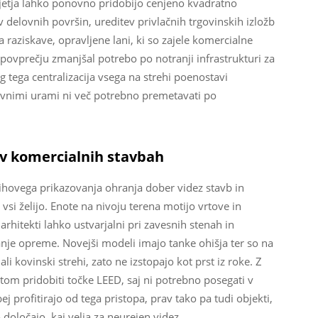
djetja lahko ponovno pridobijo cenjeno kvadratno
v delovnih površin, ureditev privlačnih trgovinskih izložb
 raziskave, opravljene lani, ki so zajele komercialne
povprečju zmanjšal potrebo po notranji infrastrukturi za
 tega centralizacija vsega na strehi poenostavi
ovnimi urami ni več potrebno premetavati po
z v komercialnih stavbah
hovega prikazovanja ohranja dober videz stavb in
si želijo. Enote na nivoju terena motijo vrtove in
rhitekti lahko ustvarjalni pri zavesnih stenah in
vanje opreme. Novejši modeli imajo tanke ohišja ter so na
ali kovinski strehi, zato ne izstopajo kot prst iz roke. Z
tom pridobiti točke LEED, saj ni potrebno posegati v
 profitirajo od tega pristopa, prav tako pa tudi objekti,
določajo, kaj velja za neurejen videz.