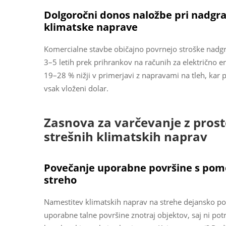
Dolgoročni donos naložbe pri nadgra
klimatske naprave
Komercialne stavbe običajno povrnejo stroške nadgr
3–5 letih prek prihrankov na računih za električno ene
19–28 % nižji v primerjavi z napravami na tleh, kar
vsak vloženi dolar.
Zasnova za varčevanje z pros
strešnih klimatskih naprav
Povečanje uporabne površine s pomo
streho
Namestitev klimatskih naprav na strehe dejansko po
uporabne talne površine znotraj objektov, saj ni potr