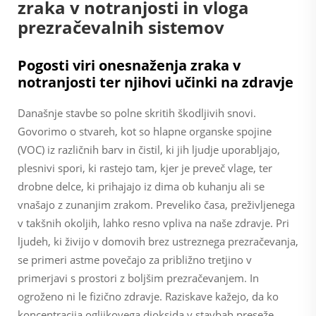
zraka v notranjosti in vloga
prezračevalnih sistemov
Pogosti viri onesnaženja zraka v
notranjosti ter njihovi učinki na zdravje
Današnje stavbe so polne skritih škodljivih snovi.
Govorimo o stvareh, kot so hlapne organske spojine
(VOC) iz različnih barv in čistil, ki jih ljudje uporabljajo,
plesnivi spori, ki rastejo tam, kjer je preveč vlage, ter
drobne delce, ki prihajajo iz dima ob kuhanju ali se
vnašajo z zunanjim zrakom. Preveliko časa, preživljenega
v takšnih okoljih, lahko resno vpliva na naše zdravje. Pri
ljudeh, ki živijo v domovih brez ustreznega prezračevanja,
se primeri astme povečajo za približno tretjino v
primerjavi s prostori z boljšim prezračevanjem. In
ogroženo ni le fizično zdravje. Raziskave kažejo, da ko
koncentracija ogljikovega dioksida v stavbah preseže