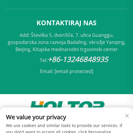
KONTAKTIRAJ NAS
Add: Številka 5, dvorišče, 7. ulica Guanggu,
gospodarska zona razvoja Badaling, okrožje Yanqing,
Beijing, Kitajska mednarodni trgovinski center
+86-13246848935
Tel:
Email:
[email protected]
We value your privacy
Avtorji pravic © 2025 Beijing Holtop Klimatizacija,
We use cookies and similar tools to provide our services. If
d.o.o. -
Politika zasebnosti
you don't want to accept all cookies, click Personalize