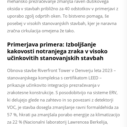
mehansko prezračevanje zmanjša raven dušikovega
oksida v stavbah približno za 40 odstotkov v primerjavi z
uporabo zgolj odprtih oken. To bistveno pomaga, še
posebej v visokih stanovanjskih stavbah, kjer je naravna
zračna cirkulacija omejena že tako.
Primerjava primera: Izboljšanje
kakovosti notranjega zraka v visoko
učinkovitih stanovanjskih stavbah
Obnova stavbe Riverfront Tower v Denverju leta 2023 –
stanovanjskega kompleksa s certifikatom LEED –
prikazuje učinkovito integracijo prezračevanja v
zrakotesne konstrukcije. S posodobitvijo na sisteme ERV,
ki delujejo glede na zahtevo in so povezani z detektorji
VOC, je stavba dosegla zmanjšanje ravni formaldehida za
57 %, hkrati pa zmanjšala porabo energije za klimatizacijo
za 22 % (Nacionalni laboratorij Lawrencea Berkelija,