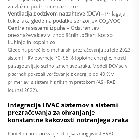
za vlažne podnebne razmere
Ventilacija z odzivom na zahteve (DCV)
– Prilagaja
tok zraka glede na podatke senzorjev CO₂/VOC
Centralni sistemi izpuha
– Odstranitev
onesnaževalcev v izhodiščnih točkah, kot so
kuhinje in kopalnice
Glede na poročilo o mehanski prezračevanju za leto 2023
sistemi HRV povrnejo 70–95 % toplotne energije, hkrati
pa zagotavljajo stalno izmenjavo zraka. Modeli DCV so v
pisarnah pokazali varčevanje z energijo do 40 % v
primerjavi s sistemih s fiksnim pretokom (ASHRAE
Journal 2022).
Integracija HVAC sistemov s sistemi
prezračevanja za ohranjanje
konstantne kakovosti notranjega zraka
Pametno prezračevanje izboljša zmogljivost HVAC