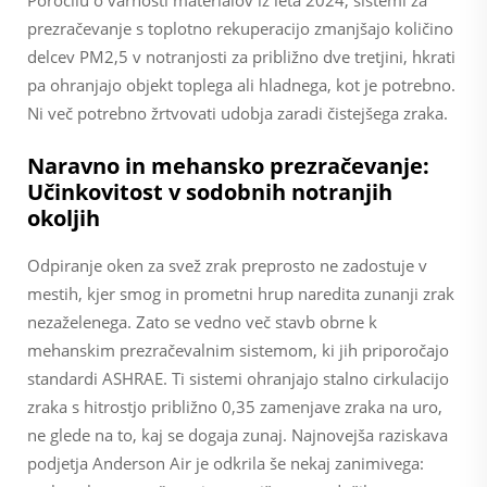
Poročilu o varnosti materialov iz leta 2024, sistemi za
prezračevanje s toplotno rekuperacijo zmanjšajo količino
delcev PM2,5 v notranjosti za približno dve tretjini, hkrati
pa ohranjajo objekt toplega ali hladnega, kot je potrebno.
Ni več potrebno žrtvovati udobja zaradi čistejšega zraka.
Naravno in mehansko prezračevanje:
Učinkovitost v sodobnih notranjih
okoljih
Odpiranje oken za svež zrak preprosto ne zadostuje v
mestih, kjer smog in prometni hrup naredita zunanji zrak
nezaželenega. Zato se vedno več stavb obrne k
mehanskim prezračevalnim sistemom, ki jih priporočajo
standardi ASHRAE. Ti sistemi ohranjajo stalno cirkulacijo
zraka s hitrostjo približno 0,35 zamenjave zraka na uro,
ne glede na to, kaj se dogaja zunaj. Najnovejša raziskava
podjetja Anderson Air je odkrila še nekaj zanimivega: