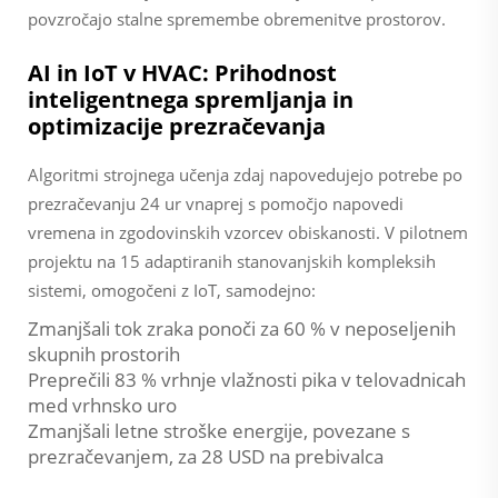
povzročajo stalne spremembe obremenitve prostorov.
AI in IoT v HVAC: Prihodnost
inteligentnega spremljanja in
optimizacije prezračevanja
Algoritmi strojnega učenja zdaj napovedujejo potrebe po
prezračevanju 24 ur vnaprej s pomočjo napovedi
vremena in zgodovinskih vzorcev obiskanosti. V pilotnem
projektu na 15 adaptiranih stanovanjskih kompleksih
sistemi, omogočeni z IoT, samodejno:
Zmanjšali tok zraka ponoči za 60 % v neposeljenih
skupnih prostorih
Preprečili 83 % vrhnje vlažnosti pika v telovadnicah
med vrhnsko uro
Zmanjšali letne stroške energije, povezane s
prezračevanjem, za 28 USD na prebivalca