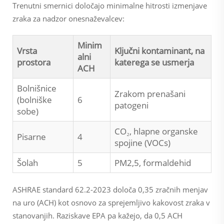
Trenutni smernici določajo minimalne hitrosti izmenjave
zraka za nadzor onesnaževalcev:
Minim
Vrsta
Ključni kontaminant, na
alni
prostora
katerega se usmerja
ACH
Bolnišnice
Zrakom prenašani
(bolniške
6
patogeni
sobe)
CO₂, hlapne organske
Pisarne
4
spojine (VOCs)
Šolah
5
PM2,5, formaldehid
ASHRAE standard 62.2-2023 določa 0,35 zračnih menjav
na uro (ACH) kot osnovo za sprejemljivo kakovost zraka v
stanovanjih. Raziskave EPA pa kažejo, da 0,5 ACH