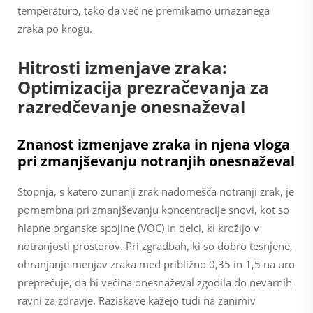
temperaturo, tako da več ne premikamo umazanega
zraka po krogu.
Hitrosti izmenjave zraka:
Optimizacija prezračevanja za
razredčevanje onesnaževal
Znanost izmenjave zraka in njena vloga
pri zmanjševanju notranjih onesnaževal
Stopnja, s katero zunanji zrak nadomešča notranji zrak, je
pomembna pri zmanjševanju koncentracije snovi, kot so
hlapne organske spojine (VOC) in delci, ki krožijo v
notranjosti prostorov. Pri zgradbah, ki so dobro tesnjene,
ohranjanje menjav zraka med približno 0,35 in 1,5 na uro
preprečuje, da bi večina onesnaževal zgodila do nevarnih
ravni za zdravje. Raziskave kažejo tudi na zanimiv