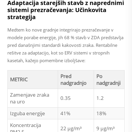
Adaptacija starejših stavb z naprednimi
sistemi prezračevanja: Učinkovita
strategija
Medtem ko nove gradnje integrirajo prezračevanje v
modele porabe energije, jih 68 % stavb v ZDA predstavlja
pred današnjimi standardi kakovosti zraka. Rentabilne
rešitve za adaptacijo, kot so ERV sistemi v stropnih
kasetah, kažejo pomembne izboljšave:
Pred
Po
METRIC
nadgradnjo
nadgradnji
Zamenjave zraka
0.35
1.2
na uro
Izguba energije
41%
18%
Koncentracija
22 µg/m³
9 µg/m³
PM2,5