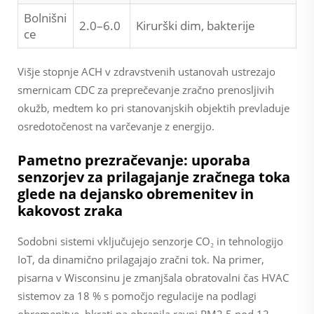
Bolnišni
2.0–6.0
Kirurški dim, bakterije
ce
Višje stopnje ACH v zdravstvenih ustanovah ustrezajo
smernicam CDC za preprečevanje zračno prenosljivih
okužb, medtem ko pri stanovanjskih objektih prevladuje
osredotočenost na varčevanje z energijo.
Pametno prezračevanje: uporaba
senzorjev za prilagajanje zračnega toka
glede na dejansko obremenitev in
kakovost zraka
Sodobni sistemi vključujejo senzorje CO₂ in tehnologijo
IoT, da dinamično prilagajajo zračni tok. Na primer,
pisarna v Wisconsinu je zmanjšala obratovalni čas HVAC
sistemov za 18 % s pomočjo regulacije na podlagi