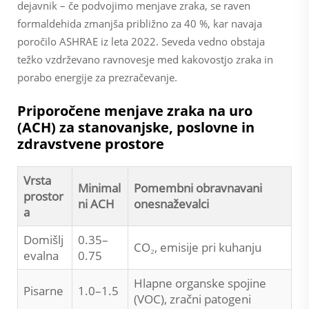
dejavnik – če podvojimo menjave zraka, se raven
formaldehida zmanjša približno za 40 %, kar navaja
poročilo ASHRAE iz leta 2022. Seveda vedno obstaja
težko vzdrževano ravnovesje med kakovostjo zraka in
porabo energije za prezračevanje.
Priporočene menjave zraka na uro
(ACH) za stanovanjske, poslovne in
zdravstvene prostore
Vrsta
Minimal
Pomembni obravnavani
prostor
ni ACH
onesnaževalci
a
Domišlj
0.35–
CO₂, emisije pri kuhanju
evalna
0.75
Hlapne organske spojine
Pisarne
1.0–1.5
(VOC), zračni patogeni