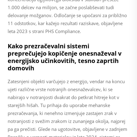
1.000 delcev na milijon, se začne poslabševati tudi
delovanje možganov. Odločanje se upočasni za približno
11 odstotkov, kar kažejo rezultati raziskave, objavljene
leta 2023 s strani PHS Compliance.
Kako prezračevalni sistemi
preprečujejo kopičenje onesnaževal v
energijsko učinkovitih, tesno zaprtih
domovih
Zatesnjeni objekti varčujejo z energijo, vendar na koncu
ujeti različne vrste notranjih onesnaževalcev, ki se
nabirajo v notranjosti dvakrat do petkrat hitreje kot v
starejših hišah. Tu prihaja do uporabe mehanske
prezračevanja, ki nenehno izmenjuje zastajen zrak v
notranjosti z svežim zrakom iz zunanjega okolja, najprej
pa ga prečisti. Glede na ugotovitve, objavljene v zadnjem