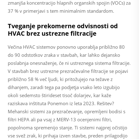
zmanjša koncentracijo hlapnih organskih spojin (VOCs) za
37 % v primerjavi s tem minimalnim standardom.
Tveganje prekomerne odvisnosti od
HVAC brez ustrezne filtracije
Večina HVAC sistemov ponovno uporablja približno 80
do 90 odstotkov zraka v stavbah, kar lahko dejansko
poslabnja onesnaženje, če ni ustreznega sistema filtracije.
V stavbah brez ustrezne prezračevalne filtracije se pojavi
približno 58 % več ljudi, ki pritožujejo na težave z
dihanjem, zaradi tega pa podjetja vsako leto izgubijo
okoli sedemsto štirideset tisoč dolarjev, kar kaže
raziskava inštituta Ponemon iz leta 2023. Rešitev?
Mehanski sistemi za prezračevanje, opremljeni bodisi s
filtri HEPA ali pa vsaj z MERV-13 ocenjenimi filtri,
popolnoma spremenijo stanje. Ti sistemi najprej očistijo
vse svež zrak, ki prihaja izven stavbe, preden prilagodijo