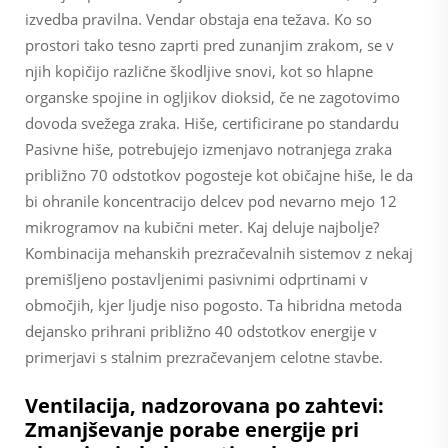
izvedba pravilna. Vendar obstaja ena težava. Ko so
prostori tako tesno zaprti pred zunanjim zrakom, se v
njih kopičijo različne škodljive snovi, kot so hlapne
organske spojine in ogljikov dioksid, če ne zagotovimo
dovoda svežega zraka. Hiše, certificirane po standardu
Pasivne hiše, potrebujejo izmenjavo notranjega zraka
približno 70 odstotkov pogosteje kot običajne hiše, le da
bi ohranile koncentracijo delcev pod nevarno mejo 12
mikrogramov na kubični meter. Kaj deluje najbolje?
Kombinacija mehanskih prezračevalnih sistemov z nekaj
premišljeno postavljenimi pasivnimi odprtinami v
območjih, kjer ljudje niso pogosto. Ta hibridna metoda
dejansko prihrani približno 40 odstotkov energije v
primerjavi s stalnim prezračevanjem celotne stavbe.
Ventilacija, nadzorovana po zahtevi:
Zmanjševanje porabe energije pri