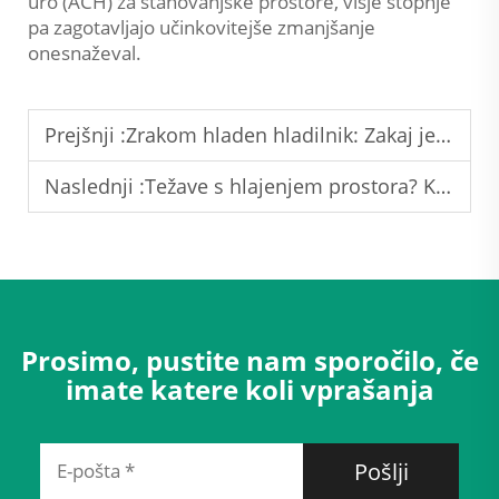
uro (ACH) za stanovanjske prostore, višje stopnje
pa zagotavljajo učinkovitejše zmanjšanje
onesnaževal.
Prejšnji :
Zrakom hladen hladilnik: Zakaj je zanesljiv za stabilno hlajenje
Naslednji :
Težave s hlajenjem prostora? Komercialna klimatizacija izpolnjuje različne potrebe
Prosimo, pustite nam sporočilo, če
imate katere koli vprašanja
Pošlji