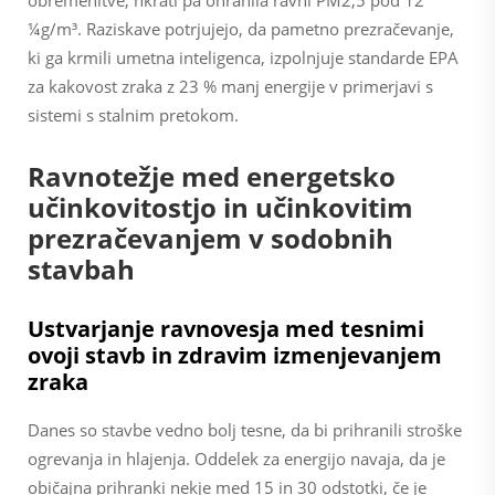
obremenitve, hkrati pa ohranila ravni PM2,5 pod 12
¼g/m³. Raziskave potrjujejo, da pametno prezračevanje,
ki ga krmili umetna inteligenca, izpolnjuje standarde EPA
za kakovost zraka z 23 % manj energije v primerjavi s
sistemi s stalnim pretokom.
Ravnotežje med energetsko
učinkovitostjo in učinkovitim
prezračevanjem v sodobnih
stavbah
Ustvarjanje ravnovesja med tesnimi
ovoji stavb in zdravim izmenjevanjem
zraka
Danes so stavbe vedno bolj tesne, da bi prihranili stroške
ogrevanja in hlajenja. Oddelek za energijo navaja, da je
običajna prihranki nekje med 15 in 30 odstotki, če je