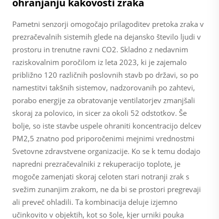
ohranjanju kakovosti zraka
Pametni senzorji omogočajo prilagoditev pretoka zraka v
prezračevalnih sistemih glede na dejansko število ljudi v
prostoru in trenutne ravni CO2. Skladno z nedavnim
raziskovalnim poročilom iz leta 2023, ki je zajemalo
približno 120 različnih poslovnih stavb po državi, so po
namestitvi takšnih sistemov, nadzorovanih po zahtevi,
porabo energije za obratovanje ventilatorjev zmanjšali
skoraj za polovico, in sicer za okoli 52 odstotkov. Še
bolje, so iste stavbe uspele ohraniti koncentracijo delcev
PM2,5 znatno pod priporočenimi mejnimi vrednostmi
Svetovne zdravstvene organizacije. Ko se k temu dodajo
napredni prezračevalniki z rekuperacijo toplote, je
mogoče zamenjati skoraj celoten stari notranji zrak s
svežim zunanjim zrakom, ne da bi se prostori pregrevaji
ali preveč ohladili. Ta kombinacija deluje izjemno
učinkovito v objektih, kot so šole, kjer urniki pouka