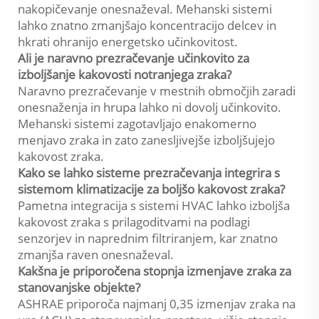
nakopičevanje onesnaževal. Mehanski sistemi
lahko znatno zmanjšajo koncentracijo delcev in
hkrati ohranijo energetsko učinkovitost.
Ali je naravno prezračevanje učinkovito za
izboljšanje kakovosti notranjega zraka?
Naravno prezračevanje v mestnih območjih zaradi
onesnaženja in hrupa lahko ni dovolj učinkovito.
Mehanski sistemi zagotavljajo enakomerno
menjavo zraka in zato zanesljivejše izboljšujejo
kakovost zraka.
Kako se lahko sisteme prezračevanja integrira s
sistemom klimatizacije za boljšo kakovost zraka?
Pametna integracija s sistemi HVAC lahko izboljša
kakovost zraka s prilagoditvami na podlagi
senzorjev in naprednim filtriranjem, kar znatno
zmanjša raven onesnaževal.
Kakšna je priporočena stopnja izmenjave zraka za
stanovanjske objekte?
ASHRAE priporoča najmanj 0,35 izmenjav zraka na