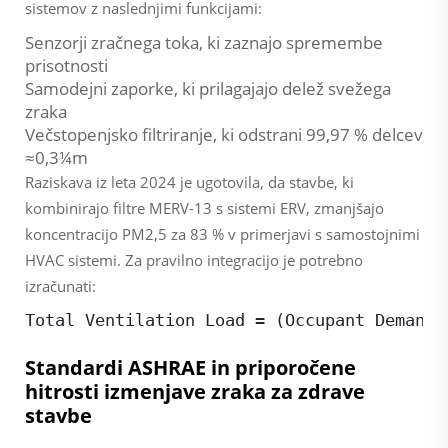
sistemov z naslednjimi funkcijami:
Senzorji zračnega toka, ki zaznajo spremembe
prisotnosti
Samodejni zaporke, ki prilagajajo delež svežega
zraka
Večstopenjsko filtriranje, ki odstrani 99,97 % delcev
≈0,3¼m
Raziskava iz leta 2024 je ugotovila, da stavbe, ki
kombinirajo filtre MERV-13 s sistemi ERV, zmanjšajo
koncentracijo PM2,5 za 83 % v primerjavi s samostojnimi
HVAC sistemi. Za pravilno integracijo je potrebno
izračunati:
Total Ventilation Load = (Occupant Demand 
Standardi ASHRAE in priporočene
hitrosti izmenjave zraka za zdrave
stavbe