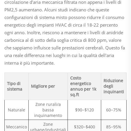
circolazione d'aria meccanica filtrata non appena i livelli di
PM2,5 aumentano. Alcuni studi indicano che queste
configurazioni di sistema misto possono ridurre il consumo
energetico degli impianti HVAC di circa il 18-22 percento
ogni anno. Inoltre, riescono a mantenere i livelli di anidride
carbonica al di sotto della soglia critica di 800 ppm, valore
che sappiamo influisce sulle prestazioni cerebrali. Questo fa
una reale differenza nei luoghi in cui la qualità dell'aria
interna è più importante.
Costo
Riduzione
Tipo di
energetico
Migliore per
degli
sistema
annuo per 1k
inquinanti
sq.ft
Zone rurali/a
Naturale
bassa
$90−$120
60−75%
inquinamento
Zone
Meccanico
$320−$400
85−95%
urbane/industriali