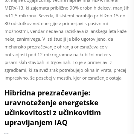
MERV-13, ki zajemata približno 90% drobnih delcev, manjših
od 2,5 mikrona. Seveda, ti sistemi porabijo približno 15 do
30 odstotkov več energije v primerjavi s pasivnimi
možnostmi, vendar nedavna raziskava iz lanskega leta kaže
nekaj zanimivega. V isti študiji je bilo ugotovljeno, da
mehansko prezračevanje ohranja onesnaževalce v
notranjosti pod 12 mikrogramov na kubični meter v
pisarniških stavbah in trgovinah. To je v primerjavi z
zgradbami, ki za svež zrak potrebujejo okna in vrata, precej
impresivno, še posebej v mestih, kjer onesnaženje ostaja.
Hibridna prezračevanje:
uravnoteženje energetske
učinkovitosti z učinkovitim
upravljanjem IAQ