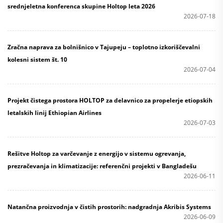
srednjeletna konferenca skupine Holtop leta 2026
2026-07-18
Zračna naprava za bolnišnico v Tajupeju – toplotno izkoriščevalni
kolesni sistem št. 10
2026-07-04
Projekt čistega prostora HOLTOP za delavnico za propelerje etiopskih
letalskih linij Ethiopian Airlines
2026-07-03
Rešitve Holtop za varčevanje z energijo v sistemu ogrevanja,
prezračevanja in klimatizacije: referenčni projekti v Bangladešu
2026-06-11
Natančna proizvodnja v čistih prostorih: nadgradnja Akribis Systems
2026-06-09