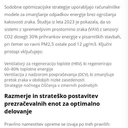
Sodobne optimizacijske strategije uporabljajo računalniške
modele za zmanjšanje odpadkov energije brez ogrožanja
kakovosti zraka. Študija iz leta 2023 je pokazala, da so
sistemi z spremenljivim prostornino zraka (VAV) z senzorji
CO2 dosegli 30% prihrankov energije v pisarniških stavbah,
pri čemer so ravni PM2,5 ostale pod 12 μg/m3. Ključni
pristopi vključujejo:
Ventilatorji za regeneracijo toplote (HRV), ki regenerirajo
60−80% toplotne energije
Ventilacija z nadzorom povpraševanja (DCV), ki zmanjšuje
pretok zraka v obdobjih nizke zasedenosti
Strategije nočnega čiščenja v zmernih podnebjih
Razmerje in strateško postavitev
prezračevalnih enot za optimalno
delovanje
Pravilno namestitev opreme se izvaja po treh pravilih: