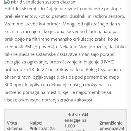
Hibridni sistemi združujejo naravne in mehanske pristope
prek elementov, kot so pametni dušilniki in različni senzorji.
Vzemimo stavbe kot primer. Mnoge od njih začnejo dan s
križnim zračenjem, ko je zunaj še vedno hladno, nato pa
preklopijo na filtrirano mehansko cirkulacijo zraka, ko se
vrednosti PM2,5 povečajo. Nekatere študije kažejo, da lahko
takšne mešane sistemske nastavitve zmanjšajo porabo
energije za ogrevanje, prezračevanje in hlajenje (HVAC)
približno za 18 do 22 odstotkov na leto. Poleg tega uspejo
ohraniti ravni ogljikovega dioksida pod pomembno mejo
800 ppm, ki vpliva na delovanje našega možgana. To
bistveno pomaga na mestih, kjer je najpomembnejša
visokokakovostna notranja zračna kakovost.
Letni stroški
energije na
Vrsta
Najbolj
Zmanjšanje
1.000
sistema
Prilostovit Za
onesnaževal