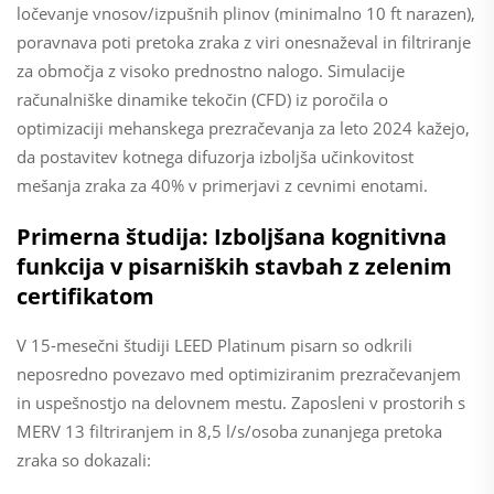
ločevanje vnosov/izpušnih plinov (minimalno 10 ft narazen),
poravnava poti pretoka zraka z viri onesnaževal in filtriranje
za območja z visoko prednostno nalogo. Simulacije
računalniške dinamike tekočin (CFD) iz poročila o
optimizaciji mehanskega prezračevanja za leto 2024 kažejo,
da postavitev kotnega difuzorja izboljša učinkovitost
mešanja zraka za 40% v primerjavi z cevnimi enotami.
Primerna študija: Izboljšana kognitivna
funkcija v pisarniških stavbah z zelenim
certifikatom
V 15-mesečni študiji LEED Platinum pisarn so odkrili
neposredno povezavo med optimiziranim prezračevanjem
in uspešnostjo na delovnem mestu. Zaposleni v prostorih s
MERV 13 filtriranjem in 8,5 l/s/osoba zunanjega pretoka
zraka so dokazali: