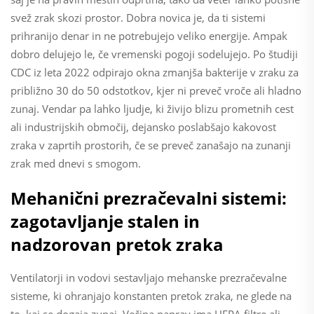
svež zrak skozi prostor. Dobra novica je, da ti sistemi
prihranijo denar in ne potrebujejo veliko energije. Ampak
dobro delujejo le, če vremenski pogoji sodelujejo. Po študiji
CDC iz leta 2022 odpirajo okna zmanjša bakterije v zraku za
približno 30 do 50 odstotkov, kjer ni preveč vroče ali hladno
zunaj. Vendar pa lahko ljudje, ki živijo blizu prometnih cest
ali industrijskih območij, dejansko poslabšajo kakovost
zraka v zaprtih prostorih, če se preveč zanašajo na zunanji
zrak med dnevi s smogom.
Mehanični prezračevalni sistemi:
zagotavljanje stalen in
nadzorovan pretok zraka
Ventilatorji in vodovi sestavljajo mehanske prezračevalne
sisteme, ki ohranjajo konstanten pretok zraka, ne glede na
to, kaj se dogaja zunaj. Večina naprav ima HEPA filtre ali