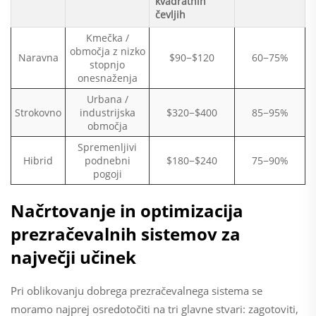
kvadratnih
čevljih
Kmečka /
območja z nizko
Naravna
$90−$120
60−75%
stopnjo
onesnaženja
Urbana /
Strokovno
industrijska
$320−$400
85−95%
območja
Spremenljivi
Hibrid
podnebni
$180−$240
75−90%
pogoji
Načrtovanje in optimizacija
prezračevalnih sistemov za
največji učinek
Pri oblikovanju dobrega prezračevalnega sistema se
moramo najprej osredotočiti na tri glavne stvari: zagotoviti,