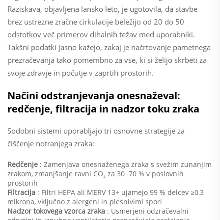
Raziskava, objavljena lansko leto, je ugotovila, da stavbe
brez ustrezne zračne cirkulacije beležijo od 20 do 50
odstotkov več primerov dihalnih težav med uporabniki.
Takšni podatki jasno kažejo, zakaj je načrtovanje pametnega
prezračevanja tako pomembno za vse, ki si želijo skrbeti za
svoje zdravje in počutje v zaprtih prostorih.
Načini odstranjevanja onesnaževal:
redčenje, filtracija in nadzor toku zraka
Sodobni sistemi uporabljajo tri osnovne strategije za
čiščenje notranjega zraka:
Redčenje
: Zamenjava onesnaženega zraka s svežim zunanjim
zrakom, zmanjšanje ravni CO₂ za 30−70 % v poslovnih
prostorih
Filtracija
: Filtri HEPA ali MERV 13+ ujamejo 99 % delcev ≥0,3
mikrona, vključno z alergeni in plesnivimi spori
Nadzor tokovega vzorca zraka
: Usmerjeni odzračevalni