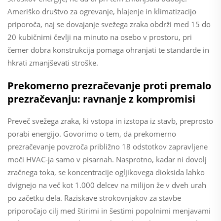
Ameriško društvo za ogrevanje, hlajenje in klimatizacijo
priporoča, naj se dovajanje svežega zraka obdrži med 15 do
20 kubičnimi čevlji na minuto na osebo v prostoru, pri
čemer dobra konstrukcija pomaga ohranjati te standarde in
hkrati zmanjševati stroške.
Prekomerno prezračevanje proti premalo
prezračevanju: ravnanje z kompromisi
Preveč svežega zraka, ki vstopa in izstopa iz stavb, preprosto
porabi energijo. Govorimo o tem, da prekomerno
prezračevanje povzroča približno 18 odstotkov zapravljene
moči HVAC-ja samo v pisarnah. Nasprotno, kadar ni dovolj
zračnega toka, se koncentracije ogljikovega dioksida lahko
dvignejo na več kot 1.000 delcev na milijon že v dveh urah
po začetku dela. Raziskave strokovnjakov za stavbe
priporočajo cilj med štirimi in šestimi popolnimi menjavami