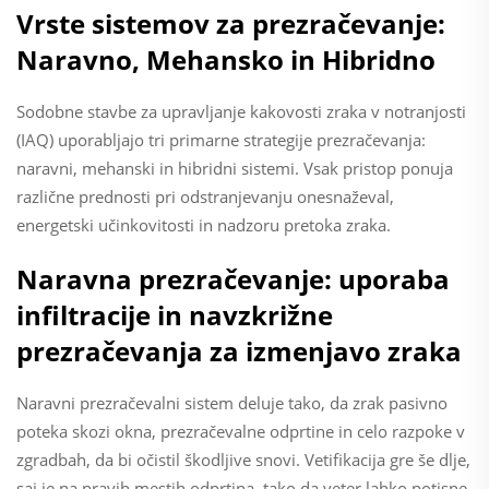
Vrste sistemov za prezračevanje:
Naravno, Mehansko in Hibridno
Sodobne stavbe za upravljanje kakovosti zraka v notranjosti
(IAQ) uporabljajo tri primarne strategije prezračevanja:
naravni, mehanski in hibridni sistemi. Vsak pristop ponuja
različne prednosti pri odstranjevanju onesnaževal,
energetski učinkovitosti in nadzoru pretoka zraka.
Naravna prezračevanje: uporaba
infiltracije in navzkrižne
prezračevanja za izmenjavo zraka
Naravni prezračevalni sistem deluje tako, da zrak pasivno
poteka skozi okna, prezračevalne odprtine in celo razpoke v
zgradbah, da bi očistil škodljive snovi. Vetifikacija gre še dlje,
saj je na pravih mestih odprtina, tako da veter lahko potisne