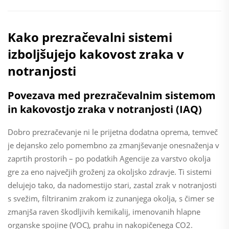
Kako prezračevalni sistemi
izboljšujejo kakovost zraka v
notranjosti
Povezava med prezračevalnim sistemom
in kakovostjo zraka v notranjosti (IAQ)
Dobro prezračevanje ni le prijetna dodatna oprema, temveč
je dejansko zelo pomembno za zmanjševanje onesnaženja v
zaprtih prostorih – po podatkih Agencije za varstvo okolja
gre za eno največjih groženj za okoljsko zdravje. Ti sistemi
delujejo tako, da nadomestijo stari, zastal zrak v notranjosti
s svežim, filtriranim zrakom iz zunanjega okolja, s čimer se
zmanjša raven škodljivih kemikalij, imenovanih hlapne
organske spojine (VOC), prahu in nakopičenega CO2.