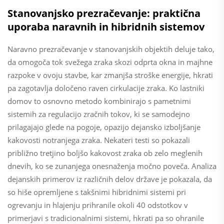
Stanovanjsko prezračevanje: praktična
uporaba naravnih in hibridnih sistemov
Naravno prezračevanje v stanovanjskih objektih deluje tako,
da omogoča tok svežega zraka skozi odprta okna in majhne
razpoke v ovoju stavbe, kar zmanjša stroške energije, hkrati
pa zagotavlja določeno raven cirkulacije zraka. Ko lastniki
domov to osnovno metodo kombinirajo s pametnimi
sistemih za regulacijo zračnih tokov, ki se samodejno
prilagajajo glede na pogoje, opazijo dejansko izboljšanje
kakovosti notranjega zraka. Nekateri testi so pokazali
približno tretjino boljšo kakovost zraka ob zelo meglenih
dnevih, ko se zunanjega onesnaženja močno poveča. Analiza
dejanskih primerov iz različnih delov države je pokazala, da
so hiše opremljene s takšnimi hibridnimi sistemi pri
ogrevanju in hlajenju prihranile okoli 40 odstotkov v
primerjavi s tradicionalnimi sistemi, hkrati pa so ohranile