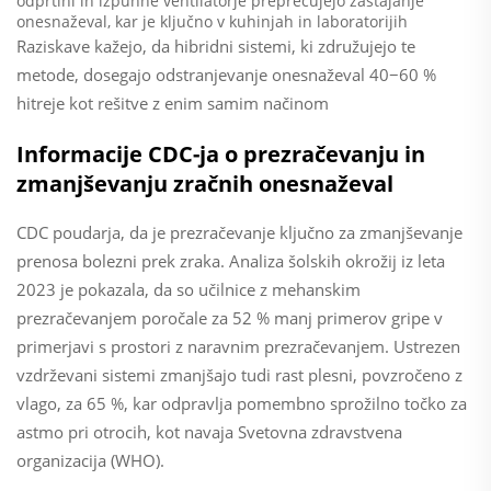
odprtini in izpuhne ventilatorje preprečujejo zastajanje
onesnaževal, kar je ključno v kuhinjah in laboratorijih
Raziskave kažejo, da hibridni sistemi, ki združujejo te
metode, dosegajo odstranjevanje onesnaževal 40−60 %
hitreje kot rešitve z enim samim načinom
Informacije CDC-ja o prezračevanju in
zmanjševanju zračnih onesnaževal
CDC poudarja, da je prezračevanje ključno za zmanjševanje
prenosa bolezni prek zraka. Analiza šolskih okrožij iz leta
2023 je pokazala, da so učilnice z mehanskim
prezračevanjem poročale za 52 % manj primerov gripe v
primerjavi s prostori z naravnim prezračevanjem. Ustrezen
vzdrževani sistemi zmanjšajo tudi rast plesni, povzročeno z
vlago, za 65 %, kar odpravlja pomembno sprožilno točko za
astmo pri otrocih, kot navaja Svetovna zdravstvena
organizacija (WHO).