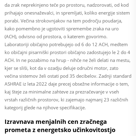
da zrak neprekinjeno teče po prostoru, nadzorovati, od kod
prihajajo onesnaževalci, in spremljati, koliko energije sistem
porabi. Večina strokovnjakov na tem področju poudarja,
kako pomembno je ugotoviti spremembe zraka na uro
(ACH), odvisno od prostora, o katerem govorimo.
Laboratoriji običajno potrebujejo od 6 do 12 ACH, medtem
ko običajni pisarniški prostori običajno zadostujejo le 2 do 4
ACH. In ne pozabimo na hrup - nihče ne želi delati na mestu,
kjer se sliši, kot da v ozadju deluje odručni motor, zato
večina sistemov želi ostati pod 35 decibelov. Zadnji standard
ASHRAE iz leta 2022 daje precej obsežne informacije o tem,
kaj šteje za minimalne zahteve za prezračevanje v vseh
vrstah različnih prostorov, ki zajemajo najmanj 23 različnih
kategorij glede na njihove specifikacije.
Izravnava menjalnih cen zračnega
prometa z energetsko učinkovitostjo