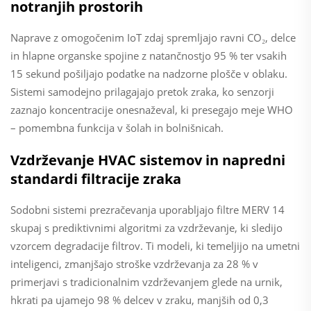
notranjih prostorih
Naprave z omogočenim IoT zdaj spremljajo ravni CO₂, delce
in hlapne organske spojine z natančnostjo 95 % ter vsakih
15 sekund pošiljajo podatke na nadzorne plošče v oblaku.
Sistemi samodejno prilagajajo pretok zraka, ko senzorji
zaznajo koncentracije onesnaževal, ki presegajo meje WHO
– pomembna funkcija v šolah in bolnišnicah.
Vzdrževanje HVAC sistemov in napredni
standardi filtracije zraka
Sodobni sistemi prezračevanja uporabljajo filtre MERV 14
skupaj s prediktivnimi algoritmi za vzdrževanje, ki sledijo
vzorcem degradacije filtrov. Ti modeli, ki temeljijo na umetni
inteligenci, zmanjšajo stroške vzdrževanja za 28 % v
primerjavi s tradicionalnim vzdrževanjem glede na urnik,
hkrati pa ujamejo 98 % delcev v zraku, manjših od 0,3