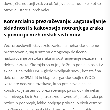
dovolj čist notranji zrak za občutljive posameznike, kot so
otroci ali starejši prebivalci.
Komercialno prezračevanje: Zagotavljanje
skladnosti s kakovostjo notranjega zraka
s pomočjo mehanskih sistemov
Večina poslovnih stavb zelo zavira na mehanske sisteme
prezračevanja, saj ti sistemi omogočajo dosledno
nadzorovanje pretoka zraka in odstranjevanje nezaželenih
delcev iz zraka. Skorajda so nujni, če želijo podjetja ostati v
skladu z navodili OSHA glede škodljivih snovi, kot sta fina
delčna snov (PM2,5) in hlapne organske spojine (VOC).
Nekatere nedavne raziskave, ki so preučevale boljše
konstrukcije sistemov prezračevanja, pa so odkrile nekaj
zanimivega. Ko inženirji ustrezno uravnotežijo tok zraka po
različnih področjih, lahko podjetja prihranijo okoli četrtine
stroškov energije, ne da bi pri tem zmanjšala udobje.