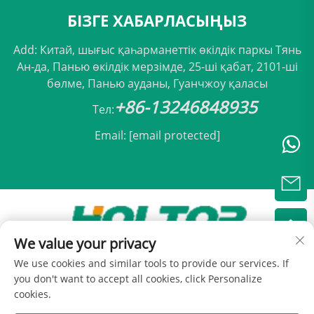
БІЗГЕ ХАБАРЛАСЫҢЫЗ
Add: Китай, шығыс қаһарманеттік өкілдік паркы Тянь
Ан-да, Панью өкілдік мерзімде, 25-ші қабат, 2101-ші
бөлме, Панью ауданы, Гуанчжоу қаласы
+86-13246848935
Тел:
Email:
[email protected]
We value your privacy
Авторлық тәуелсіздігі © 2025 Пекин Холтоп
We use cookies and similar tools to provide our services. If
Күлтірме Қызметтері ТОО -
Жекелік саясаты
you don't want to accept all cookies, click Personalize
cookies.