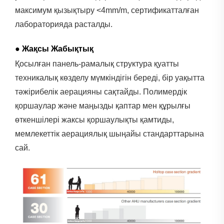
максимум қызықтыру <4mm/m, сертификатталған
лабораторияда расталды.
● Жақсы Жабықтық
Қосылған панель-рамалық структура қуатты
техникалық көзделу мүмкіндігін береді, бір уақытта
тәжірибелік аерацияны сақтайды. Полимердік
қоршаулар және маңызды қаптар мен құрылғы
өткеншілері жаксы қоршаулықты қамтиды,
мемлекеттік аерациялық шыңайы стандарттарына
сай.