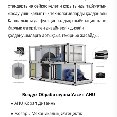
стандартына сәйкес келетін қорытынды табиғатын
жасау үшін қалыптық технологияларды қолданады.
Қаншалықты да функционалдық комбинация және
барлық өзгертілген дизайнерлік дизайн
қолданушыларға артықсыз тәжірибе жасайды.
Воздух Обработаушы Уәсеті-AHU
● AHU Корап Дизайны
● Жоғары Механикалық Өзгеңектік