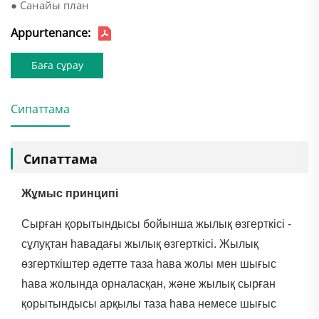
● Санайы план
Appurtenance:
Баға сұрау
Сипаттама
Сипаттама
Жұмыс принципі
Сырған қорытындысы бойынша жылық өзгерткісі -
сұлуқтан һавадағы жылық өзгерткісі. Жылық
өзгерткіштер әдетте таза һава жолы мен шығыс
һава жолында орналасқан, және жылық сырған
қорытындысы арқылы таза һава немесе шығыс