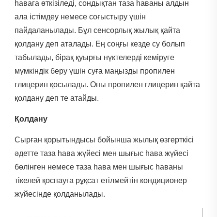
һавага өткізіледі, сондықтан таза һаваны алдын
ала істімдеу немесе соғыстыру үшін
пайдаланылады. Бұл сенсорлық жылық қайта
қолдану деп аталады. Ең соңғы кезде су болып
табылады, бірақ қуырғы нүктелерді кеміруге
мүмкіндік беру үшін суға маңызды пропилен
глицерин қосылады. Оны пропилен глицерин қайта
қолдану деп те атайды.
Қолдану
Сырған қорытындысы бойынша жылық өзгерткісі
әдетте таза һава жүйесі мен шығыс һава жүйесі
бөлінген немесе таза һава мен шығыс һаваны
тікелей қоспауға рұқсат етілмейтін кондиционер
жүйесінде қолданылады.