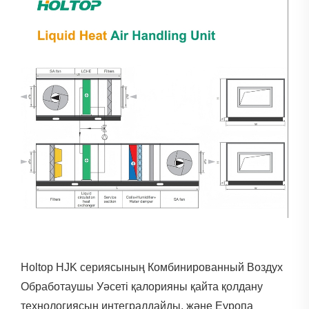
Holtop HJK сериясының Комбинированный Воздух
Обработаушы Уәсеті қалорияны қайта қолдану
технологиясын интегралдайды, және Еуропа