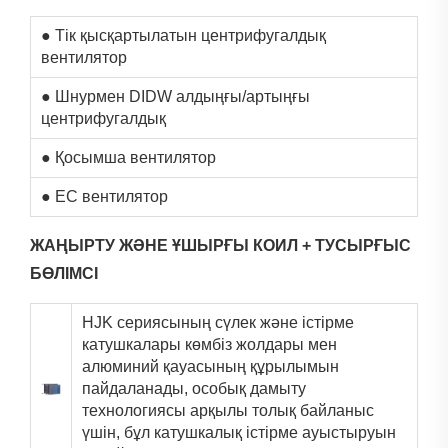
● Тік қысқартылатын центрифугалдық
вентилятор
● Шнурмен DIDW алдыңғы/артыңғы
центрифугалдық
● Қосымша вентилятор
● EC вентилятор
ЖАҢЫРТУ ЖӘНЕ ҰШЫРҒЫ КОИЛ + ТУСЫРҒЫС
БӨЛІМСІ
HJK сериясының сүлек және істірме
катушкалары көмбіз жолдары мен
алюминий қауасының құрылымын
пайдаланады, особық дамыту
технологиясы арқылы толық байланыс
үшін, бұл катушкалық істірме ауыстыруын