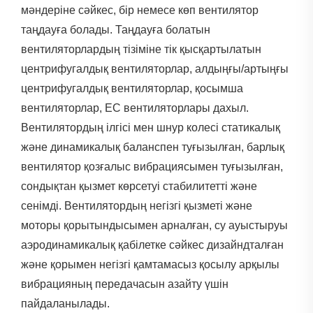
мәндеріне сәйкес, бір немесе көп вентилятор
таңдауға болады. Таңдауға болатын
вентиляторлардың тізіміне тік қысқартылатын
центрифугалдық вентиляторлар, алдыңғы/артыңғы
центрифугалдық вентиляторлар, қосымша
вентиляторлар, EC вентиляторлары дaxыл.
Вентилятордың ілгісі мен шнур колесі статикалық
және динамикалық баланспен туғызылған, барлық
вентилятор қозғалыс вибрациясымен туғызылған,
сондықтан қызмет көрсетуі стабилитетті және
сенімді. Вентилятордың негізгі қызметі және
моторы қорытындысымен арналған, су ауыстыруы
аэродинамикалық қабілетке сәйкес дизайндталған
және қорымен негізгі қамтамасыз қосылу арқылы
вибрацияның передачасын азайту үшін
пайдаланылады.