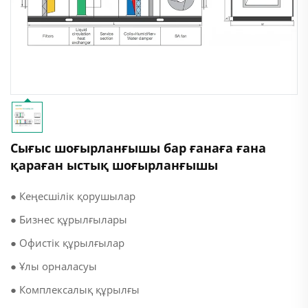
Сығыс шоғырланғышы бар ғанаға ғана
қараған ыстық шоғырланғышы
● Кеңесшілік қорушылар
● Бизнес құрылғылары
● Офистік құрылғылар
● Ұлы орналасуы
● Комплексалық құрылғы