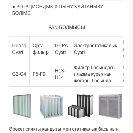
● РОТАЦИОНДЫҚ ҰШЫНУ ҚАЙТАҢЫЗУ
БӨЛІМСІ
FAN БОЛМЫСЫ
Бел
Негізгі
Орта
HEPA
Электростатикалық
көмі
фильтр
Сүзгі
Сүзгі
Сүзгі
Сүзг
Фильтр басындағы
Күшт
H13-
G2-G4
F5-F9
плазма құрылған
адс
H14
жоғары басында
қабі
Әрекет сияқты қандығы мен статикалық басының