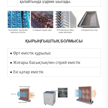
қалайтында үздікке шығады.
ҚЫРЫҢҒЫШТЫҚ БОЛМЫСЫ
● Өрт емістік құрылыс
● Жоғары басықтықпен спрей емістік
● Екі қатар емістік