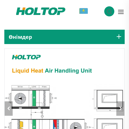
KK
Өнімдер