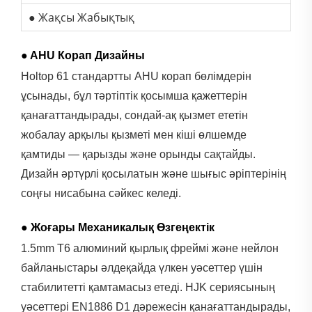
● Жақсы Жабықтық
● AHU Корап Дизайны
Holtop 61 стандартты AHU корап бөлімдерін
ұсынады, бұл тәртіптік қосымша қажеттерін
қанағаттандырады, сондай-ақ қызмет ететін
жобалау арқылы қызметі мен кіші өлшемде
қамтиды — қарызды және орынды сақтайды.
Дизайн әртүрлі қосылатын және шығыс әріптерінің
соңғы нисабына сәйкес келеді.
● Жоғары Механикалық Өзгеңектік
1.5mm T6 алюминий қырлық фреймі және нейлон
байланыстары әлдеқайда үлкен уәсеттер үшін
стабилитетті қамтамасыз етеді. HJK сериясының
уәсеттері EN1886 D1 дәрежесін қанағаттандырады,