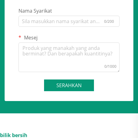
Nama Syarikat
0/200
Mesej
0/1000
SERAHKAN
bilik bersih