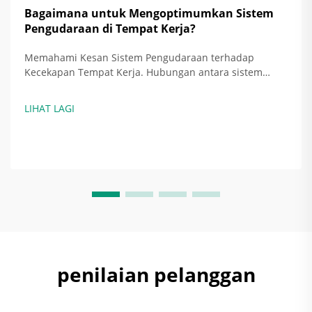
Bagaimana untuk Mengoptimumkan Sistem
Pengudaraan di Tempat Kerja?
Memahami Kesan Sistem Pengudaraan terhadap
Kecekapan Tempat Kerja. Hubungan antara sistem
pengudaraan dan peningkatan kecekapan tenaga.
Apabila sistem pengudaraan dipasang dengan betul, ia
LIHAT LAGI
sebenarnya menjimatkan tenaga dengan menyesuaikan
jumlah udara yang ditukar ganti...
penilaian pelanggan