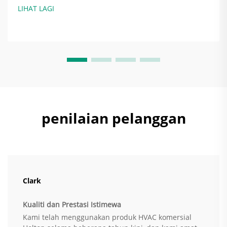
Apabila sistem pengudaraan dipasang dengan betul, ia
LIHAT LAGI
sebenarnya menjimatkan tenaga dengan menyesuaikan
jumlah udara yang ditukar ganti...
penilaian pelanggan
Clark
Kualiti dan Prestasi Istimewa
Kami telah menggunakan produk HVAC komersial