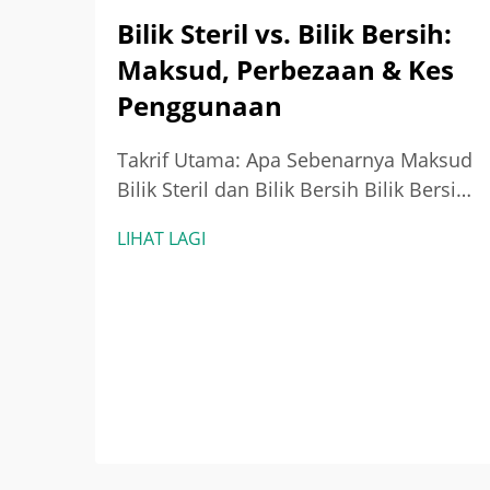
Bilik Steril vs. Bilik Bersih:
Maksud, Perbezaan & Kes
Penggunaan
Takrif Utama: Apa Sebenarnya Maksud
Bilik Steril dan Bilik Bersih Bilik Bersih:
Alam Sekitar Terkawal untuk
LIHAT LAGI
Mengurangkan Zarah (Piawaian ISO
14644-1) Bilik bersih ialah ruang yang
direka secara teliti untuk
meminimumkan pencemaran zarah
terampai di udara—bukan m...