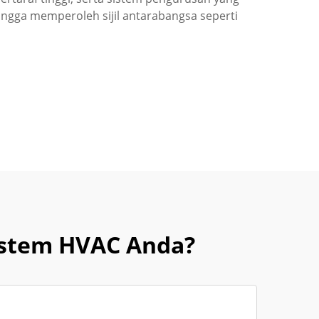
ingga memperoleh sijil antarabangsa seperti
istem HVAC Anda?