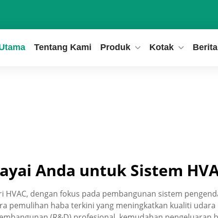
Utama
Tentang Kami
Produk
Kotak
Berita
cayai Anda untuk Sistem HV
tri HVAC, dengan fokus pada pembangunan sistem pengendal
ara pemulihan haba terkini yang meningkatkan kualiti u
embangunan (R&D) profesional, kemudahan pengeluaran ber