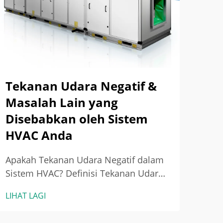
Tek
Men
LIHA
Pen
Dun
tepa
dina
Tekanan Udara Negatif &
sang
HVA
Masalah Lain yang
Disebabkan oleh Sistem
HVAC Anda
Apakah Tekanan Udara Negatif dalam
Sistem HVAC? Definisi Tekanan Udara
Negatif dan Mekanisme Fizikalnya
LIHAT LAGI
Tekanan udara negatif berlaku apabila
tekanan udara di dalam suatu kawasan