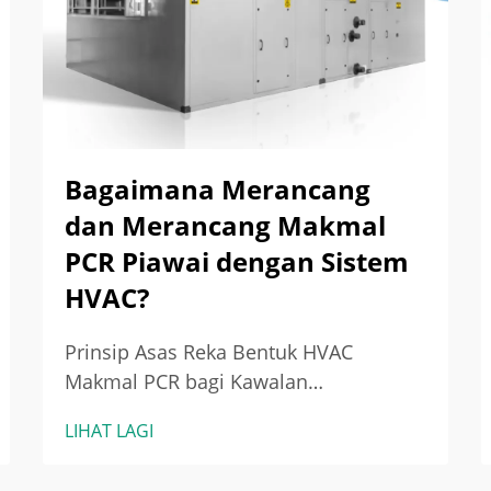
Bagaimana Merancang
dan Merancang Makmal
PCR Piawai dengan Sistem
HVAC?
Prinsip Asas Reka Bentuk HVAC
Makmal PCR bagi Kawalan
Kontaminasi — Mengapa Makmal PCR
LIHAT LAGI
Memerlukan Protokol HVAC yang
Ketat: Pencegahan Pembawaan