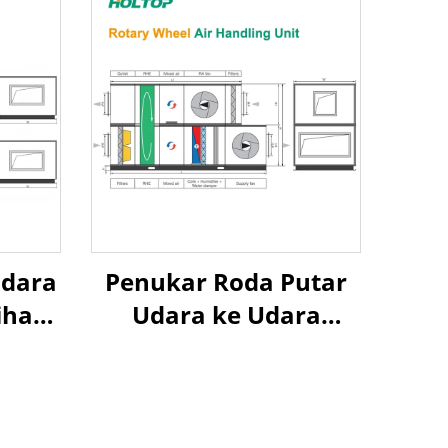
Udara
Penukar Roda Putar
ihan
Udara ke Udara
Pemulihan Panas Unit
ara
Penanganan Udara