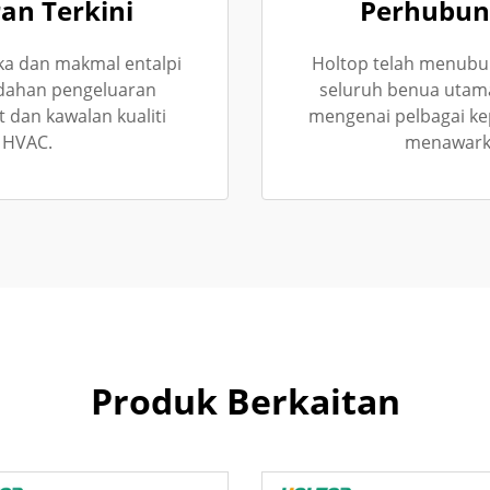
n Terkini
Perhubun
ka dan makmal entalpi
Holtop telah menubu
udahan pengeluaran
seluruh benua utama
dan kawalan kualiti
mengenai pelbagai k
t HVAC.
menawarka
Produk Berkaitan