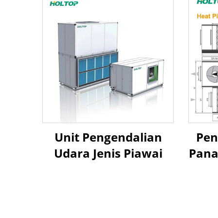
Unit Pengendalian
Pen
Udara Jenis Piawai
Pana
Pemu
Pe