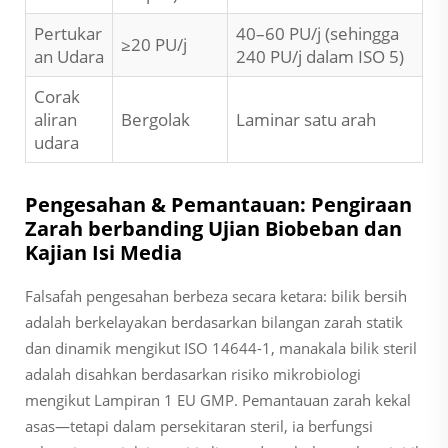
Pertukar
40–60 PU/j (sehingga
≥20 PU/j
an Udara
240 PU/j dalam ISO 5)
Corak
aliran
Bergolak
Laminar satu arah
udara
Pengesahan & Pemantauan: Pengiraan
Zarah berbanding Ujian Biobeban dan
Kajian Isi Media
Falsafah pengesahan berbeza secara ketara: bilik bersih
adalah
berkelayakan
berdasarkan bilangan zarah statik
dan dinamik mengikut ISO 14644-1, manakala bilik steril
adalah
disahkan
berdasarkan risiko mikrobiologi
mengikut Lampiran 1 EU GMP. Pemantauan zarah kekal
asas—tetapi dalam persekitaran steril, ia berfungsi