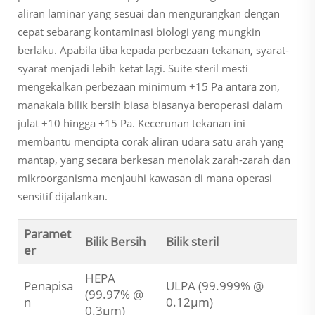
aliran laminar yang sesuai dan mengurangkan dengan
cepat sebarang kontaminasi biologi yang mungkin
berlaku. Apabila tiba kepada perbezaan tekanan, syarat-
syarat menjadi lebih ketat lagi. Suite steril mesti
mengekalkan perbezaan minimum +15 Pa antara zon,
manakala bilik bersih biasa biasanya beroperasi dalam
julat +10 hingga +15 Pa. Kecerunan tekanan ini
membantu mencipta corak aliran udara satu arah yang
mantap, yang secara berkesan menolak zarah-zarah dan
mikroorganisma menjauhi kawasan di mana operasi
sensitif dijalankan.
Paramet
Bilik Bersih
Bilik steril
er
HEPA
Penapisa
ULPA (99.999% @
(99.97% @
n
0.12µm)
0.3µm)