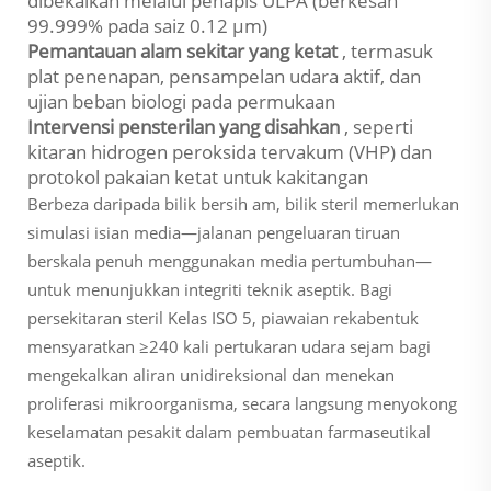
dibekalkan melalui penapis ULPA (berkesan
99.999% pada saiz 0.12 µm)
Pemantauan alam sekitar yang ketat
, termasuk
plat penenapan, pensampelan udara aktif, dan
ujian beban biologi pada permukaan
Intervensi pensterilan yang disahkan
, seperti
kitaran hidrogen peroksida tervakum (VHP) dan
protokol pakaian ketat untuk kakitangan
Berbeza daripada bilik bersih am, bilik steril memerlukan
simulasi isian media—jalanan pengeluaran tiruan
berskala penuh menggunakan media pertumbuhan—
untuk menunjukkan integriti teknik aseptik. Bagi
persekitaran steril Kelas ISO 5, piawaian rekabentuk
mensyaratkan ≥240 kali pertukaran udara sejam bagi
mengekalkan aliran unidireksional dan menekan
proliferasi mikroorganisma, secara langsung menyokong
keselamatan pesakit dalam pembuatan farmaseutikal
aseptik.