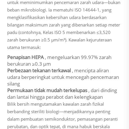
untuk meminimumkan pencemaran zarah udara—bukan
beban mikrobiologi. Ia mematuhi ISO 14644-1, yang
mengklasifikasikan kebersihan udara berdasarkan
bilangan maksimum zarah yang dibenarkan setiap meter
padu (contohnya, Kelas ISO 5 membenarkan ≤3,520
zarah berukuran ≥0.5 µm/m³). Kawalan kejuruteraan
utama termasuk:
Penapisan HEPA
, mengeluarkan 99.97% zarah
berukuran ≥0.3 µm
Perbezaan tekanan terkawal
, mencipta aliran
udara berperingkat untuk mencegah pencemaran
silang
Permukaan tidak mudah terkelupas
, dari dinding
dan lantai hingga perabot dan kelengkapan
Bilik bersih mengutamakan kawalan zarah fizikal
berbanding steriliti biologi—menjadikannya penting
dalam pembuatan semikonduktor, pemasangan peranti
perubatan, dan optik tepat, di mana habuk berskala