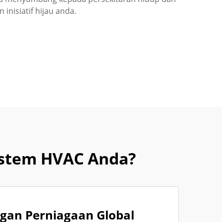
inisiatif hijau anda.
istem HVAC Anda?
gan Perniagaan Global