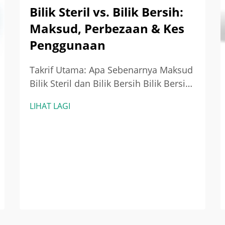
Bilik Steril vs. Bilik Bersih:
Maksud, Perbezaan & Kes
Penggunaan
Takrif Utama: Apa Sebenarnya Maksud
Bilik Steril dan Bilik Bersih Bilik Bersih:
Alam Sekitar Terkawal untuk
LIHAT LAGI
Mengurangkan Zarah (Piawaian ISO
14644-1) Bilik bersih ialah ruang yang
direka secara teliti untuk
meminimumkan pencemaran zarah
terampai di udara—bukan m...