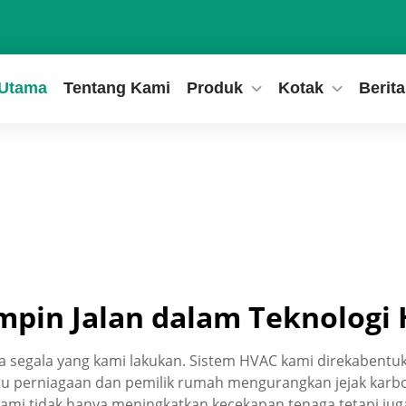
Utama
Tentang Kami
Produk
Kotak
Berita
mpin Jalan dalam Teknolog
da segala yang kami lakukan. Sistem HVAC kami direkaben
u perniagaan dan pemilik rumah mengurangkan jejak karb
ami tidak hanya meningkatkan kecekapan tenaga tetapi j