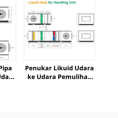
Pipa
Penukar Likuid Udara
Udara
ke Udara Pemulihan
 Unit
Panas Unit
ara
Penanganan Udara