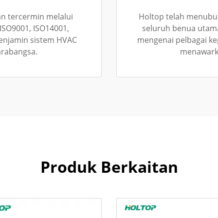
 tercermin melalui
Holtop telah menubu
 ISO9001, ISO14001,
seluruh benua utama
enjamin sistem HVAC
mengenai pelbagai k
arabangsa.
menawarka
Produk Berkaitan