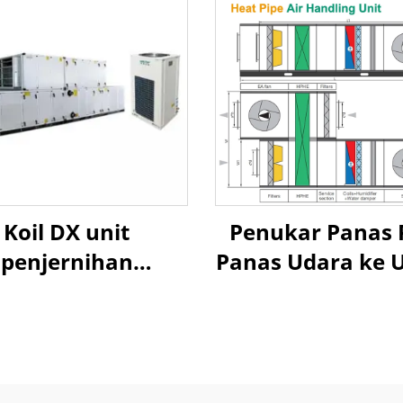
Koil DX unit
Penukar Panas 
penjernihan
Panas Udara ke 
nanganan udara
Pemulihan Panas
Penanganan Ud