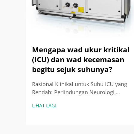
Mengapa wad ukur kritikal
(ICU) dan wad kecemasan
begitu sejuk suhunya?
Rasional Klinikal untuk Suhu ICU yang
Rendah: Perlindungan Neurologi,
Kawalan Jangkitan, dan Sasaran
LIHAT LAGI
Berasaskan Bukti — Bagaimana
Hipotermia Terarah dan Penekanan
Demam Meningkatkan Hasil pada
Pesakit dengan Kecederaan Otak dan