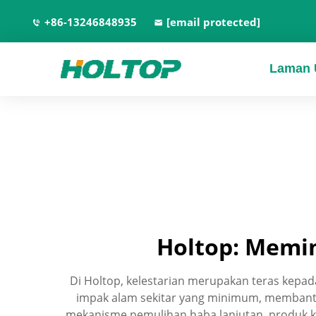
+86-13246848935
[email protected]
Laman 
Holtop: Memi
Di Holtop, kelestarian merupakan teras kepa
impak alam sekitar yang minimum, membant
mekanisme pemulihan haba lanjutan, produk k