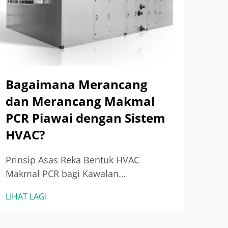
Bagaimana Merancang
Te
dan Merancang Makmal
Ma
PCR Piawai dengan Sistem
Di
HVAC?
HV
Prinsip Asas Reka Bentuk HVAC
Apa
Makmal PCR bagi Kawalan
Sist
Kontaminasi — Mengapa Makmal PCR
Nega
LIHAT LAGI
LIHA
Memerlukan Protokol HVAC yang
Teka
Ketat: Pencegahan Pembawaan
teka