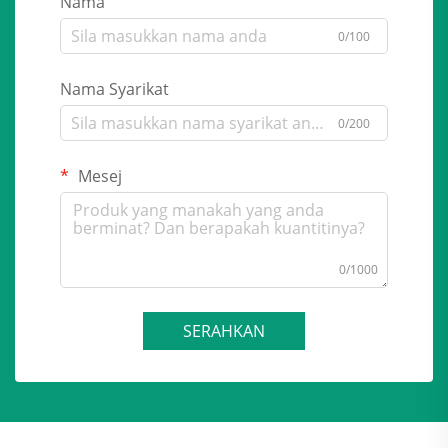
Nama
0/100
Nama Syarikat
0/200
Mesej
0/1000
SERAHKAN