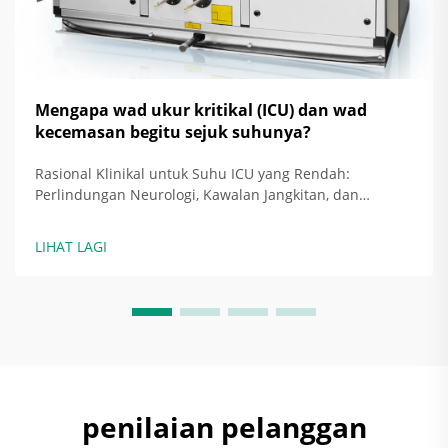
Mengapa wad ukur kritikal (ICU) dan wad
kecemasan begitu sejuk suhunya?
Rasional Klinikal untuk Suhu ICU yang Rendah:
Perlindungan Neurologi, Kawalan Jangkitan, dan
Sasaran Berasaskan Bukti — Bagaimana Hipotermia
Terarah dan Penekanan Demam Meningkatkan Hasil
LIHAT LAGI
pada Pesakit dengan Kecederaan Otak dan Sepsis —
Menjaga suhu ICU pada tahap yang lebih sejuk...
penilaian pelanggan