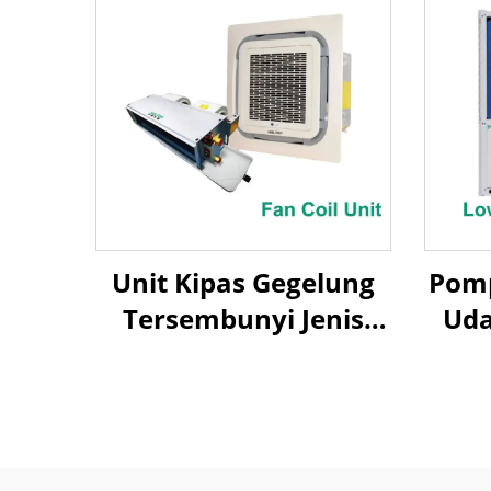
Unit Kipas Gegelung
Pom
Tersembunyi Jenis
Uda
Kaset/Ducted
A
Ud