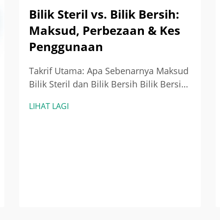
Bilik Steril vs. Bilik Bersih:
Maksud, Perbezaan & Kes
Penggunaan
Takrif Utama: Apa Sebenarnya Maksud
Bilik Steril dan Bilik Bersih Bilik Bersih:
Alam Sekitar Terkawal untuk
LIHAT LAGI
Mengurangkan Zarah (Piawaian ISO
14644-1) Bilik bersih ialah ruang yang
direka secara teliti untuk
meminimumkan pencemaran zarah
terampai di udara—bukan m...