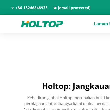
+86-13246848935
[email protected]
Laman 
Holtop: Jangkaua
Kehadiran global Holtop merupakan bukti k
perniagaan antarabangsa kami dibina berdasa
Asia, Eropah atau Amerika, pasukan pakar kam