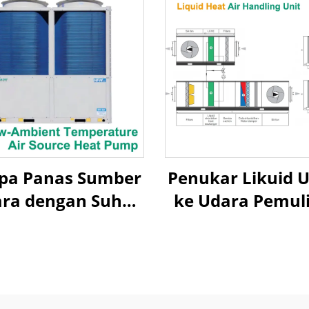
pa Panas Sumber
Penukar Likuid 
ra dengan Suhu
ke Udara Pemul
mbien Rendah
Panas Unit
ara Dilepas Uap
Penanganan Ud
Scroll