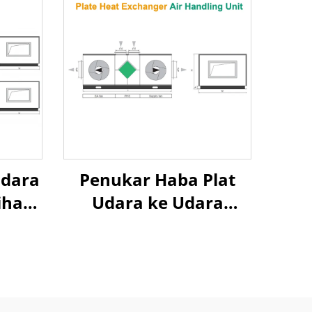
Udara
Penukar Haba Plat
ihan
Udara ke Udara
Pemulihan Panas Unit
ara
Penanganan Udara