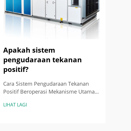
Apakah sistem
Te
pengudaraan tekanan
Ma
positif?
Di
HV
Cara Sistem Pengudaraan Tekanan
Positif Beroperasi Mekanisme Utama:
Apa
Menjana dan Mengekalkan Aliran
Sist
LIHAT LAGI
Udara Terkawal Sistem pengudaraan
Nega
LIHA
tekanan positif, yang biasanya
Teka
dipanggil PPV, beroperasi dengan
teka