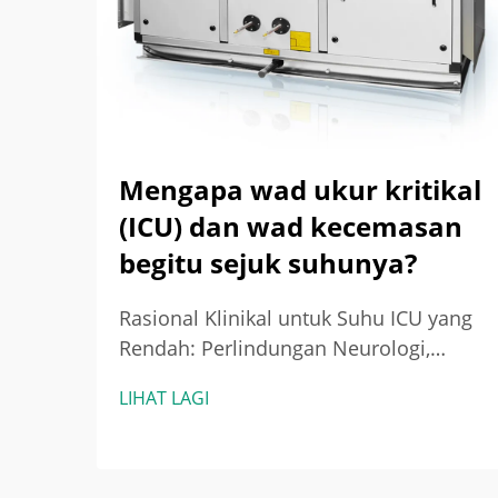
Mengapa wad ukur kritikal
(ICU) dan wad kecemasan
begitu sejuk suhunya?
Rasional Klinikal untuk Suhu ICU yang
Rendah: Perlindungan Neurologi,
Kawalan Jangkitan, dan Sasaran
LIHAT LAGI
Berasaskan Bukti — Bagaimana
Hipotermia Terarah dan Penekanan
Demam Meningkatkan Hasil pada