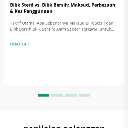
Bilik Steril vs. Bilik Bersih: Maksud, Perbezaan
& Kes Penggunaan
Takrif Utama: Apa Sebenarnya Maksud Bilik Steril dan
Bilik Bersih Bilik Bersih: Alam Sekitar Terkawal untuk
Mengurangkan Zarah (Piawaian ISO 14644-1) Bilik
bersih ialah ruang yang direka secara teliti untuk
LIHAT LAGI
meminimumkan pencemaran zarah terampai di udara
—bukan m...