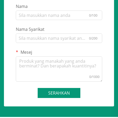
Nama
0/100
Nama Syarikat
0/200
Mesej
0/1000
SERAHKAN