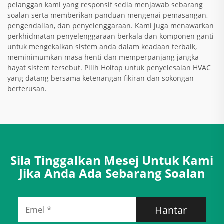
pelanggan kami yang responsif sedia menjawab sebarang
soalan serta memberikan panduan mengenai pemasangan,
pengendalian, dan penyelenggaraan. Kami juga menawarkan
perkhidmatan penyelenggaraan berkala dan komponen ganti
untuk mengekalkan sistem anda dalam keadaan terbaik,
meminimumkan masa henti dan memperpanjang jangka
hayat sistem tersebut. Pilih Holtop untuk penyelesaian HVAC
yang datang bersama ketenangan fikiran dan sokongan
berterusan.
Sila Tinggalkan Mesej Untuk Kami
Jika Anda Ada Sebarang Soalan
Hantar