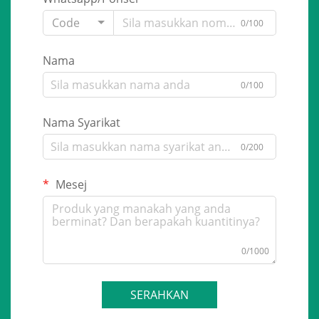
Code
0/100
Nama
0/100
Nama Syarikat
0/200
Mesej
0/1000
SERAHKAN