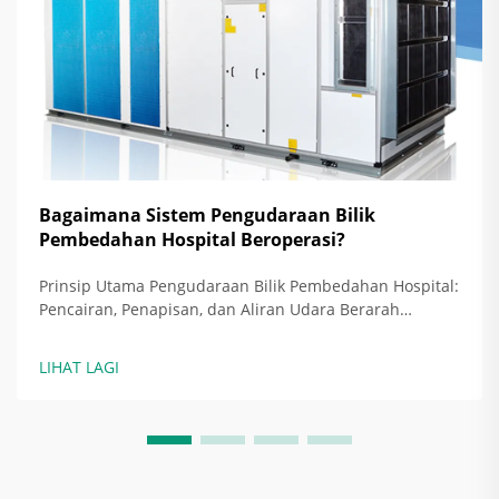
Bagaimana Sistem Pengudaraan Bilik
Pembedahan Hospital Beroperasi?
Prinsip Utama Pengudaraan Bilik Pembedahan Hospital:
Pencairan, Penapisan, dan Aliran Udara Berarah
sebagai Strategi Asas Hari ini, bilik pembedahan
hospital bergantung pada tiga pendekatan utama untuk
LIHAT LAGI
mengekalkan kawasan pembedahan bebas daripada
jangkitan: pencairan c...