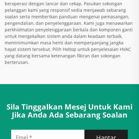
beroperasi dengan lancar dan cekap. Pasukan sokongan
pelanggan kami yang responsif sedia menjawab sebarang
soalan serta memberikan panduan mengenai pemasangan,
pengendalian, dan penyelenggaraan. Kami juga menawarkan
perkhidmatan penyelenggaraan berkala dan komponen ganti
untuk mengekalkan sistem anda dalam keadaan terbaik,
meminimumkan masa henti dan memperpanjang jangka
hayat sistem tersebut. Pilih Holtop untuk penyelesaian HVAC
yang datang bersama ketenangan fikiran dan sokongan
berterusan.
Sila Tinggalkan Mesej Untuk Kami
Jika Anda Ada Sebarang Soalan
Hantar