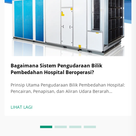
Bagaimana Sistem Pengudaraan Bilik
Pembedahan Hospital Beroperasi?
Prinsip Utama Pengudaraan Bilik Pembedahan Hospital:
Pencairan, Penapisan, dan Aliran Udara Berarah
sebagai Strategi Asas Hari ini, bilik pembedahan
hospital bergantung pada tiga pendekatan utama untuk
LIHAT LAGI
mengekalkan kawasan pembedahan bebas daripada
jangkitan: pencairan c...