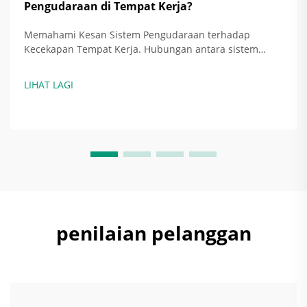
Pengudaraan di Tempat Kerja?
Memahami Kesan Sistem Pengudaraan terhadap
Kecekapan Tempat Kerja. Hubungan antara sistem
pengudaraan dan peningkatan kecekapan tenaga.
Apabila sistem pengudaraan dipasang dengan betul, ia
LIHAT LAGI
sebenarnya menjimatkan tenaga dengan menyesuaikan
jumlah udara yang ditukar ganti...
penilaian pelanggan