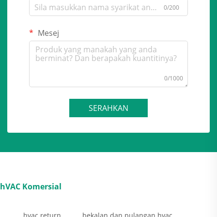
0/200
Mesej
0/1000
SERAHKAN
hVAC Komersial
hvac return
bekalan dan pulangan hvac