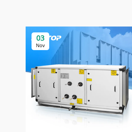
03
Nov