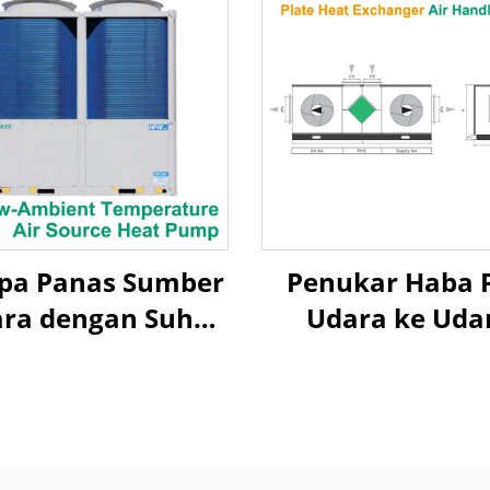
pa Panas Sumber
Penukar Haba P
ra dengan Suhu
Udara ke Uda
mbien Rendah
Pemulihan Panas
ara Dilepas Uap
Penanganan Ud
Scroll