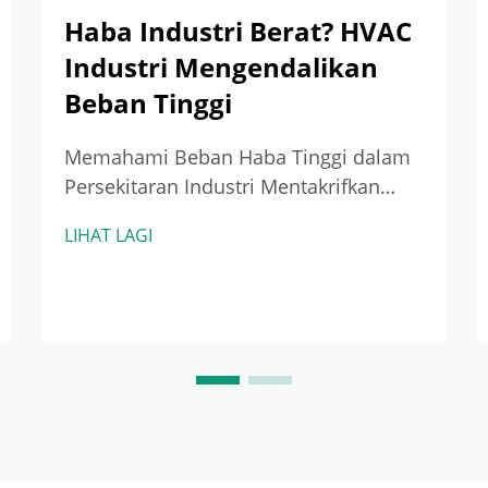
Haba Industri Berat? HVAC
Industri Mengendalikan
Beban Tinggi
Memahami Beban Haba Tinggi dalam
Persekitaran Industri Mentakrifkan
beban haba tinggi dalam bangunan
LIHAT LAGI
industri Apabila operasi industri
menghasilkan lebih banyak haba
daripada yang boleh dikendalikan oleh
sistem ventilasi biasa, kita mendapat
apa yang dikenali sebagai beban haba
tinggi. Kilang-kilang peleburan dan...