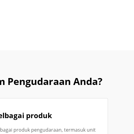
em Pengudaraan Anda?
elbagai produk
bagai produk pengudaraan, termasuk unit