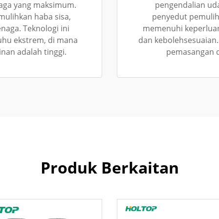
naga yang maksimum.
pengendalian ud
ulihkan haba sisa,
penyedut pemuliha
aga. Teknologi ini
memenuhi keperluan a
uhu ekstrem, di mana
dan kebolehsesuaian
an adalah tinggi.
pemasangan d
Produk Berkaitan