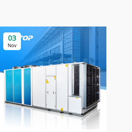
03
0
Nov
No