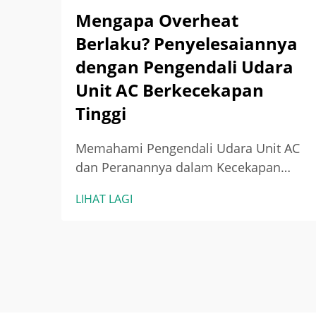
Mengapa Overheat
Berlaku? Penyelesaiannya
dengan Pengendali Udara
Unit AC Berkecekapan
Tinggi
Memahami Pengendali Udara Unit AC
dan Peranannya dalam Kecekapan
Sistem Peranan Pengendali Udara
LIHAT LAGI
dalam Sistem HVAC Pengendali udara
dalam unit AC pada asasnya
memastikan udara sejuk atau panas
diedarkan ke seluruh bangunan.
Apabila ia menolak udara...