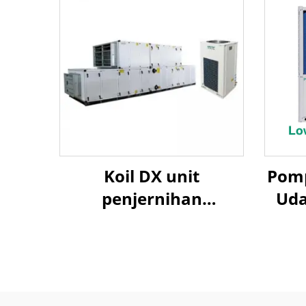
Koil DX unit
Pom
penjernihan
Uda
penanganan udara
A
Ud