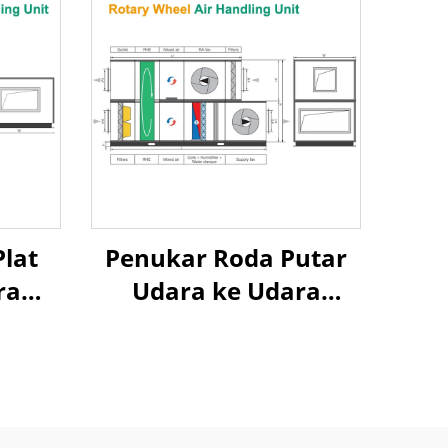
lat
Penukar Roda Putar
ra
Udara ke Udara
 Unit
Pemulihan Panas Unit
ara
Penanganan Udara