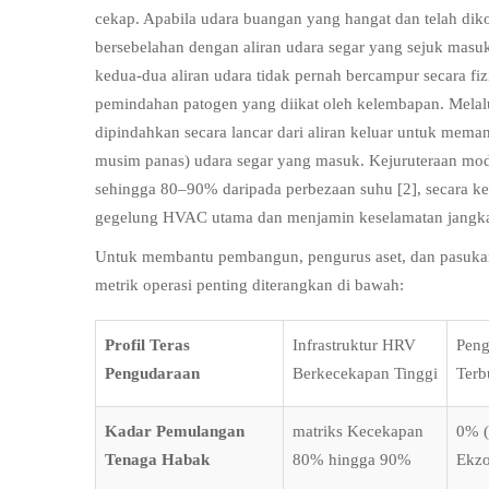
cekap. Apabila udara buangan yang hangat dan telah diko
bersebelahan dengan aliran udara segar yang sejuk masu
kedua-dua aliran udara tidak pernah bercampur secara fi
pemindahan patogen yang diikat oleh kelembapan. Melalu
dipindahkan secara lancar dari aliran keluar untuk mem
musim panas) udara segar yang masuk. Kejuruteraan mod
sehingga 80–90% daripada perbezaan suhu
[2]
, secara 
gegelung HVAC utama dan menjamin keselamatan jangk
Untuk membantu pembangun, pengurus aset, dan pasuka
metrik operasi penting diterangkan di bawah:
Profil Teras
Infrastruktur HRV
Peng
Pengudaraan
Berkecekapan Tinggi
Terb
Kadar Pemulangan
matriks Kecekapan
0% (
Tenaga Habak
80% hingga 90%
Ekzo