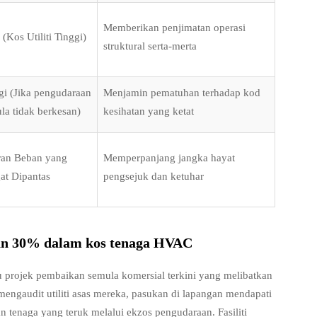
Memberikan penjimatan operasi
 (Kos Utiliti Tinggi)
struktural serta-merta
gi (Jika pengudaraan
Menjamin pematuhan terhadap kod
la tidak berkesan)
kesihatan yang ketat
ran Beban yang
Memperpanjang jangka hayat
at Dipantas
pengsejuk dan ketuhar
an 30% dalam kos tenaga HVAC
u projek pembaikan semula komersial terkini yang melibatkan
mengaudit utiliti asas mereka, pasukan di lapangan mendapati
 tenaga yang teruk melalui ekzos pengudaraan. Fasiliti