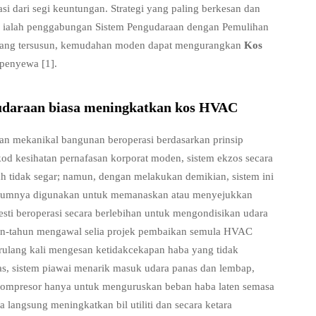
i dari segi keuntungan. Strategi yang paling berkesan dan
 ini ialah penggabungan Sistem Pengudaraan dengan Pemulihan
ang tersusun, kemudahan moden dapat mengurangkan
Kos
n penyewa
[1]
.
udaraan biasa meningkatkan kos HVAC
aan mekanikal bangunan beroperasi berdasarkan prinsip
d kesihatan pernafasan korporat moden, sistem ekzos secara
h tidak segar; namun, dengan melakukan demikian, sistem ini
belumnya digunakan untuk memanaskan atau menyejukkan
esti beroperasi secara berlebihan untuk mengondisikan udara
hun-tahun mengawal selia projek pembaikan semula HVAC
berulang kali mengesan ketidakcekapan haba yang tidak
as, sistem piawai menarik masuk udara panas dan lembap,
kompresor hanya untuk menguruskan beban haba laten semasa
a langsung meningkatkan bil utiliti dan secara ketara