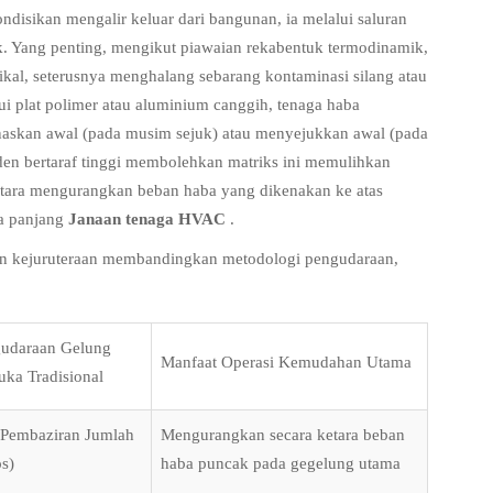
ndisikan mengalir keluar dari bangunan, ia melalui saluran
k. Yang penting, mengikut piawaian rekabentuk termodinamik,
zikal, seterusnya menghalang sebarang kontaminasi silang atau
i plat polimer atau aluminium canggih, tenaga haba
anaskan awal (pada musim sejuk) atau menyejukkan awal (pada
en bertaraf tinggi membolehkan matriks ini memulihkan
ketara mengurangkan beban haba yang dikenakan ke atas
a panjang
Janaan tenaga HVAC
.
n kejuruteraan membandingkan metodologi pengudaraan,
udaraan Gelung
Manfaat Operasi Kemudahan Utama
uka Tradisional
Pembaziran Jumlah
Mengurangkan secara ketara beban
s)
haba puncak pada gegelung utama