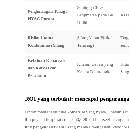
Sehingga 30%
Pengurangan Tenaga
Penjimatan pada Bil
Asas
HVAC Purata
Utiliti
Risiko Utama
Sifar (Aliran Fizikal
Ting
Kontaminasi Silang
Terasing)
semu
Kelajuan Kehausan
Kitaran Beban yang
Kita
dan Kerosakan
Ketara Dikurangkan
Sang
Peralatan
ROI yang terbukti: mencapai pengurang
Untuk memahami nilai komersial yang nyata, lihatlah sat
ibu pejabat korporat seluas 50,000 kaki persegi. Dengan 
unit pengendali udara usang mereka mengalami kebocoran