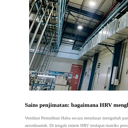
Sains penjimatan: bagaimana HRV mengh
Ventilasi Pemulihan Haba secara mendasar mengubah par
aerodinamik. Di tengah sistem HRV terdapat matriks pen