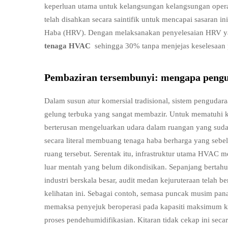
keperluan utama untuk kelangsungan kelangsungan operas
telah disahkan secara saintifik untuk mencapai sasaran
Haba (HRV). Dengan melaksanakan penyelesaian HRV y
tenaga HVAC
sehingga 30% tanpa menjejas keselesaa
Pembaziran tersembunyi: mengapa peng
Dalam susun atur komersial tradisional, sistem pengudar
gelung terbuka yang sangat membazir. Untuk mematuhi ko
berterusan mengeluarkan udara dalam ruangan yang suda
secara literal membuang tenaga haba berharga yang se
ruang tersebut. Serentak itu, infrastruktur utama HVAC m
luar mentah yang belum dikondisikan. Sepanjang berta
industri berskala besar, audit medan kejuruteraan telah 
kelihatan ini. Sebagai contoh, semasa puncak musim pan
memaksa penyejuk beroperasi pada kapasiti maksimum 
proses pendehumidifikasian. Kitaran tidak cekap ini secar