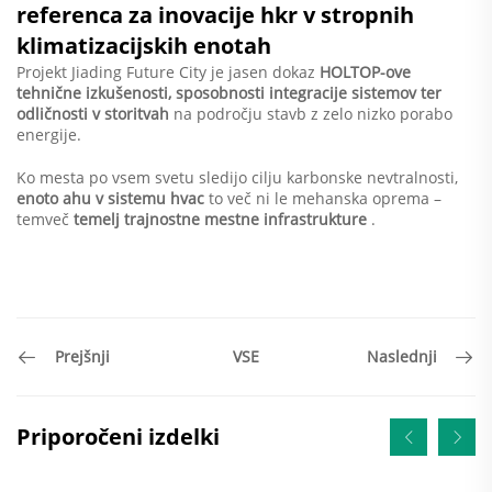
referenca za inovacije hkr v stropnih
klimatizacijskih enotah
Projekt Jiading Future City je jasen dokaz
HOLTOP-ove
tehnične izkušenosti, sposobnosti integracije sistemov ter
odličnosti v storitvah
na področju stavb z zelo nizko porabo
energije.
Ko mesta po vsem svetu sledijo cilju karbonske nevtralnosti,
enoto ahu v sistemu hvac
to več ni le mehanska oprema –
temveč
temelj trajnostne mestne infrastrukture
.
VSE
Prejšnji
Naslednji
Priporočeni izdelki