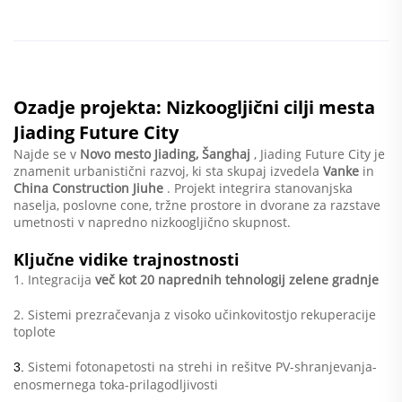
Ozadje projekta: Nizkoogljični cilji mesta
Jiading Future City
Najde se v
Novo mesto Jiading, Šanghaj
, Jiading Future City je
znamenit urbanistični razvoj, ki sta skupaj izvedela
Vanke
in
China Construction Jiuhe
. Projekt integrira stanovanjska
naselja, poslovne cone, tržne prostore in dvorane za razstave
umetnosti v napredno nizkoogljično skupnost.
Ključne vidike trajnostnosti
1. Integracija
več kot 20 naprednih tehnologij zelene gradnje
2. Sistemi prezračevanja z visoko učinkovitostjo rekuperacije
toplote
Sistemi fotonapetosti na strehi in rešitve PV-shranjevanja-
3.
enosmernega toka-prilagodljivosti