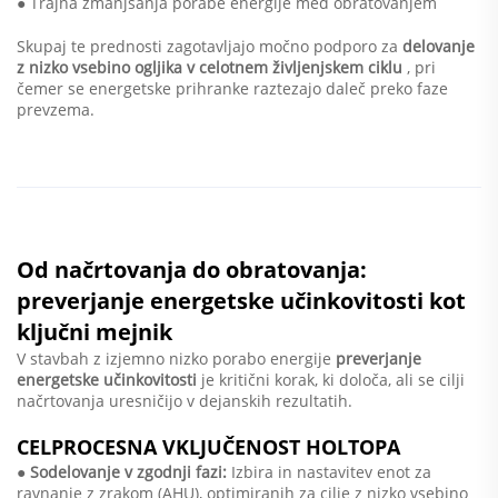
● Trajna zmanjšanja porabe energije med obratovanjem
Skupaj te prednosti zagotavljajo močno podporo za
delovanje
z nizko vsebino ogljika v celotnem življenjskem ciklu
, pri
čemer se energetske prihranke raztezajo daleč preko faze
prevzema.
Od načrtovanja do obratovanja:
preverjanje energetske učinkovitosti kot
ključni mejnik
V stavbah z izjemno nizko porabo energije
preverjanje
energetske učinkovitosti
je kritični korak, ki določa, ali se cilji
načrtovanja uresničijo v dejanskih rezultatih.
CELPROCESNA VKLJUČENOST HOLTOPA
● Sodelovanje v zgodnji fazi:
Izbira in nastavitev enot za
ravnanje z zrakom (AHU), optimiranih za cilje z nizko vsebino