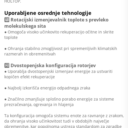
HOLTOP.
Uporabljene osrednje tehnologije
1️⃣ Rotacijski izmenjevalnik toplote s prevleko
molekulskega sita
● Omogoča visoko učinkovito rekuperacijo očitne in skrite
toplote
● Ohranja stabilno zmogljivost pri spremenljivih klimatskih
razmerah in obremenitvah
2️⃣ Dvostopenjska konfiguracija rotorjev
● Uporablja dvostopenjski izmenjavi energije za ustvariti
kopičen efekt rekuperacije
● Najbolj izkorišča energijo odpadnega zraka
● Značilno zmanjšuje splošno porabo energije za sisteme
prezračevanja, ogrevanja in hlajenja
Ta konfiguracija omogoča sistemu enote za ravnanje z zrakom,
da ohranja visoko učinkovitost tudi v obdobjih največje
obremenitve, kar popolnoma ustreza standardom za zgradbe