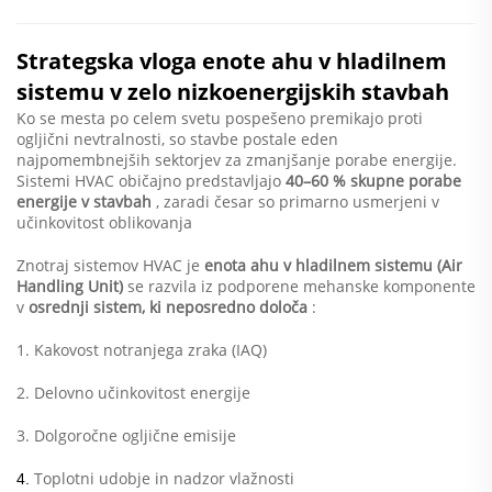
Strategska vloga enote ahu v hladilnem
sistemu v zelo nizkoenergijskih stavbah
Ko se mesta po celem svetu pospešeno premikajo proti
ogljični nevtralnosti, so stavbe postale eden
najpomembnejših sektorjev za zmanjšanje porabe energije.
Sistemi HVAC običajno predstavljajo
40–60 % skupne porabe
energije v stavbah
, zaradi česar so primarno usmerjeni v
učinkovitost oblikovanja
Znotraj sistemov HVAC je
enota ahu v hladilnem sistemu (Air
Handling Unit)
se razvila iz podporene mehanske komponente
v
osrednji sistem, ki neposredno določa
:
1. Kakovost notranjega zraka (IAQ)
2. Delovno učinkovitost energije
3. Dolgoročne ogljične emisije
Toplotni udobje in nadzor vlažnosti
4.