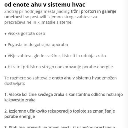
od enote ahu v sistemu hvac
Znotraj prihodnjega mesta Jiading
tržni prostori in galerije
umetnosti
so postavili izjemno stroge zahteve za
prezračevalne in klimatske sisteme:
● Visoka gostota oseb
● Pogosta in dolgotrajna uporaba
● Višje zahteve glede svežine, čistosti in udobja zraka
● Hkratni pritisk na strogo nadzorovanje porabe energije
Te razmere so zahtevale
enoto ahu v sistemu hvac
zmožen
dostavljati:
1. Visoke količine svežega zraka s konstantno odlično notranjo
kakovostjo zraka
2. Izzjemno učinkovito rekuperacijo toplote za zmanjšanje
porabe energije
3. Stabilne, preverljive zmogljivosti, ki uspešno prestanejo