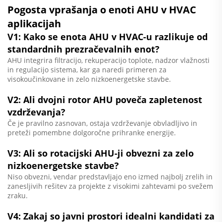
Pogosta vprašanja o enoti AHU v HVAC
aplikacijah
V1: Kako se enota AHU v HVAC-u razlikuje od
standardnih prezračevalnih enot?
AHU integrira filtracijo, rekuperacijo toplote, nadzor vlažnosti
in regulacijo sistema, kar ga naredi primeren za
visokoučinkovane in zelo nizkoenergetske stavbe.
V2: Ali dvojni rotor AHU poveča zapletenost
vzdrževanja?
Če je pravilno zasnovan, ostaja vzdrževanje obvladljivo in
preteži pomembne dolgoročne prihranke energije.
V3: Ali so rotacijski AHU-ji obvezni za zelo
nizkoenergetske stavbe?
Niso obvezni, vendar predstavljajo eno izmed najbolj zrelih in
zanesljivih rešitev za projekte z visokimi zahtevami po svežem
zraku.
V4: Zakaj so javni prostori idealni kandidati za