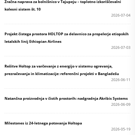
Zračna naprava za bolnišnico v Tajupeju – toplotno izkoriščevalni
kolesni sistem št. 10
2026-07-04
Projekt čistega prostora HOLTOP za delavnico za propelerje etiopskih
letalskih linij Ethiopian Airlines
2026-07-03
Rešitve Holtop za varčevanje z energijo v sistemu ogrevanja,
prezračevanja in klimatizacije: referenčni projekti v Bangladešu
2026-06-11
Natančna proizvodnja v čistih prostorih: nadgradnja Akribis Systems
2026-06-09
Milestones iz 24-letnega potovanja Holtopa
2026-05-19