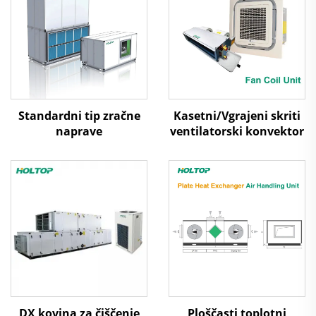
Standardni tip zračne
Kasetni/Vgrajeni skriti
naprave
ventilatorski konvektor
DX kovina za čiščenje
Ploščasti toplotni