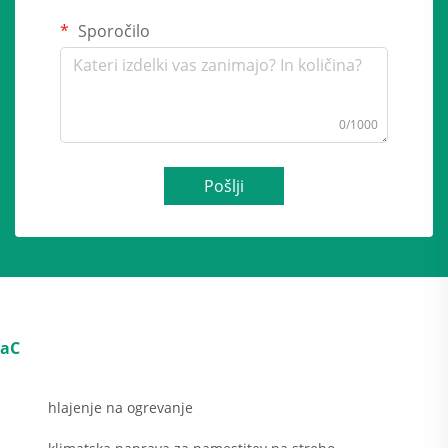
Sporočilo
0/1000
Pošlji
aC
hlajenje na ogrevanje