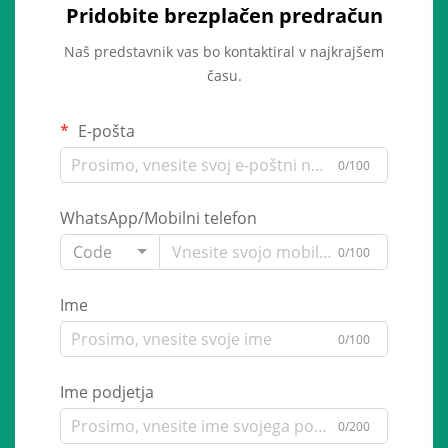
Pridobite brezplačen predračun
Naš predstavnik vas bo kontaktiral v najkrajšem
času.
E-pošta
0/100
WhatsApp/Mobilni telefon
Code
0/100
Ime
0/100
Ime podjetja
0/200