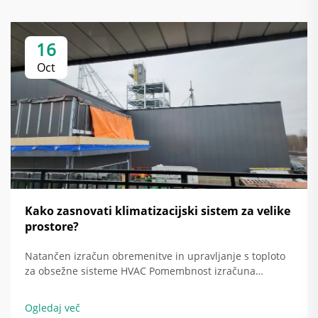
16
Oct
Kako zasnovati klimatizacijski sistem za velike
prostore?
Natančen izračun obremenitve in upravljanje s toploto
za obsežne sisteme HVAC Pomembnost izračuna
toplotne obremenitve pri učinkovitosti poslovnih stavb
Pravilen izračun toplotne obremenitve je zelo
Ogledaj več
pomemben za učinkovitost delovanja sistemov HVAC ter