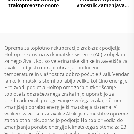
zrakoprevozne enote
vmesnik Zamenjava
zraka na zrak Toplotna
ponovna uporaba
Obravnavni enotski
sistem
Oprema za toplotno rekuperacijo zrak-zrak podjetja
Holtop je koristna za klimatske sisteme (AC) v objektih
za nego živali, kot so veterinarske klinike in zavetišča za
živali. Ti objekti morajo ohranjati določene
temperature in vlažnost za dobro počutje živali. Vendar
lahko klimatski sistemi porabijo veliko količino energije.
Proizvodi podjetja Holtop omogočajo izkoriščanje
toplote iz odzračevanega zraka in jo uporabijo za
predhladitev ali predgrevanje svežega zraka, s čimer
zmanjšajo porabo energije klimatskega sistema. V
velikem zavetišču za živali v Afriki je namestitev opreme
za toplotno rekuperacijo podjetja Holtop privedla do
zmanjšanja porabe energije klimatskega sistema za 23
%. To je zavetišču ne le pomagalo pri varčevanju s