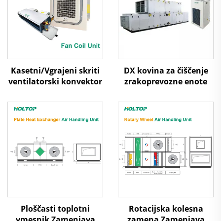
Kasetni/Vgrajeni skriti
DX kovina za čiščenje
ventilatorski konvektor
zrakoprevozne enote
Ploščasti toplotni
Rotacijska kolesna
vmesnik Zamenjava
zamena Zamenjava