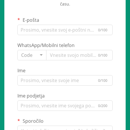
času.
E-pošta
0/100
WhatsApp/Mobilni telefon
Code
0/100
Ime
0/100
Ime podjetja
0/200
Sporočilo