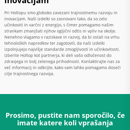
inovacijam
Pri Holtopu smo globoko zavezani trajnostnemu razvoju in
inovacijam. Naši izdelki so zasnovani tako, da so zelo
učinkoviti in varčni z energijo, s čimer pomagamo našim
strankam zmanjšati njihov ogljični odtis in vpliv na okolje.
Nenehno vlagamo v raziskave in razvoj, da bi ostali na vrhu
tehnoloških napredkov ter zagotovili, da naši izdelki
izpolnjujejo najvišje standarde zmogljivosti in učinkovitosti.
Izberite Holtop kot partnerja, ki deli vašo odločenost do
zdravjega in bolj zelenega prihodnosti. Kontaktirajte nas za
več informacij in odkrijte, kako vam lahko pomagamo doseči
cilje trajnostnega razvoja.
Prosimo, pustite nam sporočilo, če
imate katere koli vprašanja