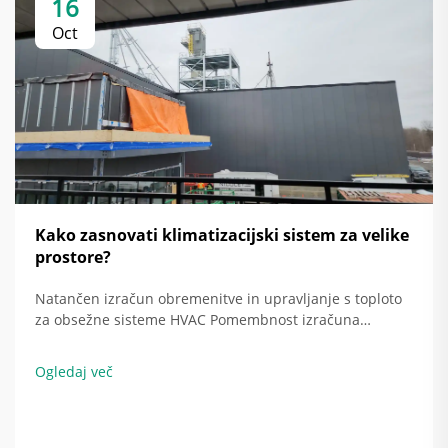
16
Oct
Kako zasnovati klimatizacijski sistem za velike
prostore?
Natančen izračun obremenitve in upravljanje s toploto
za obsežne sisteme HVAC Pomembnost izračuna
toplotne obremenitve pri učinkovitosti poslovnih stavb
Pravilen izračun toplotne obremenitve je zelo
Ogledaj več
pomemben za učinkovitost delovanja sistemov HVAC ter
...