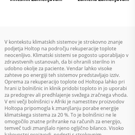
zraka na zrak Toplotna
zraka na zrak Toplotna
ponovna uporaba
ponovna uporaba
Obravnavni enotski
Obravnavni enotski
sistem
sistem
V kontekstu klimatskih sistemov je strokovno znanje
podjetja Holtop na področju rekuperacije toplote
neocenljivo. Klimatski sistemi se pogosto uporabljajo v
zdravstvenih ustanovah, da bi ohranili sterilno in
udobno okolje za paciente. Vendar lahko visoke
zahteve po energiji teh sistemov predstavljajo izziv.
Oprema za rekuperacijo toplote od Holtopa lahko pri
hrani iz bolnišnic in klinik pridobi toploto in jo uporabi
za predogrev ali predhlajenje svežega zračnega vhoda.
V eni večji bolnišnici v Afriki je namestitev proizvodov
Holtopa pripomogla k zmanjšanju porabe energije
klimatskega sistema za 20 %. To je bolnišnici ne le
omogočilo znatne prihranke na računih za energijo,
temveč tudi zmanjšalo njeno ogljično bilanco. Visoko
kakovostni proizvodi, podprti s strokovnim