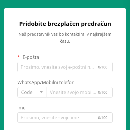
Pridobite brezplačen predračun
Naš predstavnik vas bo kontaktiral v najkrajšem
času.
E-pošta
0/100
WhatsApp/Mobilni telefon
Code
0/100
Ime
0/100