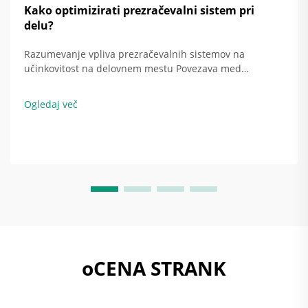
Kako optimizirati prezračevalni sistem pri
delu?
Razumevanje vpliva prezračevalnih sistemov na
učinkovitost na delovnem mestu Povezava med
prezračevalnim sistemom in izboljšano energetsko
učinkovitostjo Ko so prezračevalni sistemi pravilno
Ogledaj več
nastavljeni, dejansko varčujejo z energijo tako, da
prilagodijo količino zamenjane zraka ...
oCENA STRANK