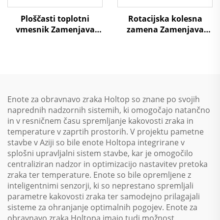
Ploščasti toplotni
Rotacijska kolesna
vmesnik Zamenjava
zamena Zamenjava
zraka na zrak Toplotna
zraka na zrak Toplotna
ponovna uporaba
ponovna uporaba
Obravnavni enotski
Obravnavni enotski
sistem
sistem
Enote za obravnavo zraka Holtop so znane po svojih
naprednih nadzornih sistemih, ki omogočajo natančno
in v resničnem času spremljanje kakovosti zraka in
temperature v zaprtih prostorih. V projektu pametne
stavbe v Aziji so bile enote Holtopa integrirane v
splošni upravljalni sistem stavbe, kar je omogočilo
centraliziran nadzor in optimizacijo nastavitev pretoka
zraka ter temperature. Enote so bile opremljene z
inteligentnimi senzorji, ki so neprestano spremljali
parametre kakovosti zraka ter samodejno prilagajali
sisteme za ohranjanje optimalnih pogojev. Enote za
obravnavo zraka Holtopa imajo tudi možnost