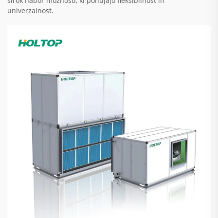
širok nabor možnosti, ki ponujajo fleksibilnost in
univerzalnost.